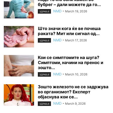
бубрег – дали можете да го...
NMD
-
March 19, 2026
ЗДРАВЈЕ
Што значи кога ќе ве почеша
раката? Мит или сигнал од...
NMD
-
March 17, 2026
ЗДРАВЈЕ
Кои се симптомите на шуга?
Симптоми, начини на пренос и
зошто...
NMD
-
March 10, 2026
ЗДРАВЈЕ
Зошто железото не се задржува
во организмот? Експерт
објаснува кои се...
NMD
-
March 9, 2026
ЗДРАВЈЕ