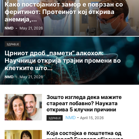
Како постојаниот замор е поврзан со
феритинот: Протеинот кој открива
анемија,...
NMD
-
May 21, 2026
ЗДРАВЈЕ
Црниот дроб „памети“ алкохол:
Научници открија трајни промени во
клетките што...
NMD
-
May 21, 2026
Зошто изгледа дека мажите
стареат побавно? Науката
открива 5 клучни причини
NMD
-
April 15, 2026
ЗДРАВЈЕ
Кoja состојка е поштетна од