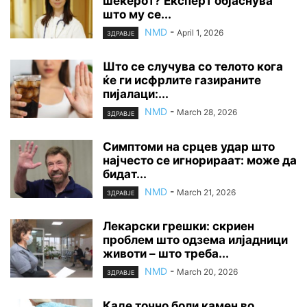
шеќерот? Експерт објаснува
што му се...
NMD
-
April 1, 2026
ЗДРАВЈЕ
Што се случува со телото кога
ќе ги исфрлите газираните
пијалаци:...
NMD
-
March 28, 2026
ЗДРАВЈЕ
Симптоми на срцев удар што
најчесто се игнорираат: може да
бидат...
NMD
-
March 21, 2026
ЗДРАВЈЕ
Лекарски грешки: скриен
проблем што одзема илјадници
животи – што треба...
NMD
-
March 20, 2026
ЗДРАВЈЕ
Каде точно боли камен во