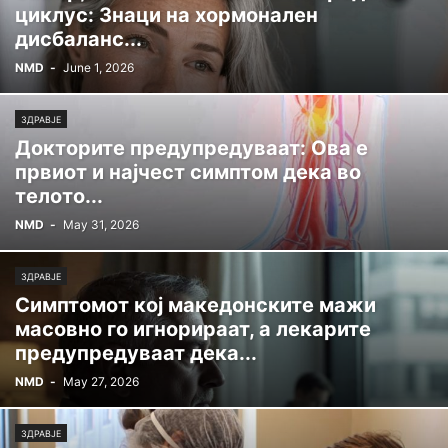
циклус: Знаци на хормонален
дисбаланс...
NMD
-
June 1, 2026
ЗДРАВЈЕ
Докторите предупредуваат: Ова е
првиот и најчест симптом дека во
телото...
NMD
-
May 31, 2026
ЗДРАВЈЕ
Симптомот кој македонските мажи
масовно го игнорираат, а лекарите
предупредуваат дека...
NMD
-
May 27, 2026
ЗДРАВЈЕ