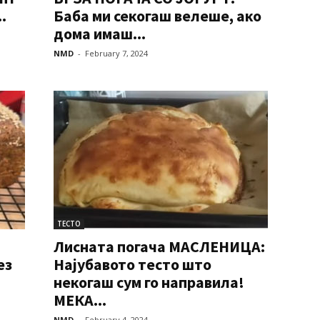
.
Баба ми секогаш велеше, ако
дома имаш...
NMD
-
February 7, 2024
ТЕСТО
Лисната погача МАСЛЕНИЦА:
ез
Најубавото тесто што
некогаш сум го направила!
МЕКА...
NMD
-
February 4, 2024