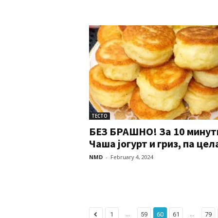
ТЕСТО
БЕЗ БРАШНО! За 10 минут
Чаша јогурт и гриз, па цела
NMD
-
February 4, 2024
...
...
1
59
60
61
79