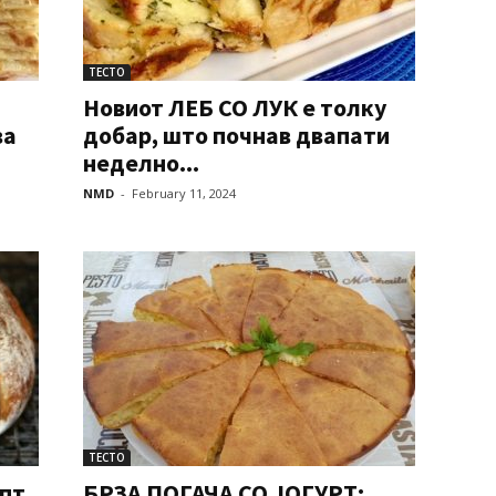
ТЕСТО
Новиот ЛЕБ СО ЛУК е толку
ва
добар, што почнав двапати
неделно...
NMD
-
February 11, 2024
ТЕСТО
епт
БРЗА ПОГАЧА СО ЈОГУРТ: