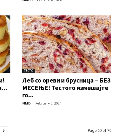
ТЕСТО
и!
Леб со ореви и брусница – БЕЗ
...
МЕСЕЊЕ! Тестото измешајте
го...
NMD
-
February 3, 2024
Page 60 of 79