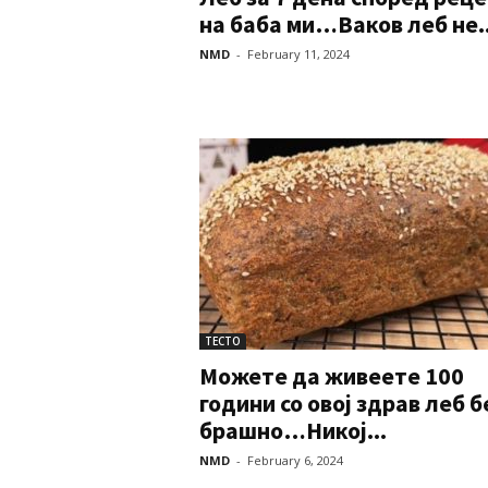
на баба ми…Ваков леб не..
NMD
-
February 11, 2024
ТЕСТО
Можете да живеете 100
години со овој здрав леб б
брашно…Никој...
NMD
-
February 6, 2024