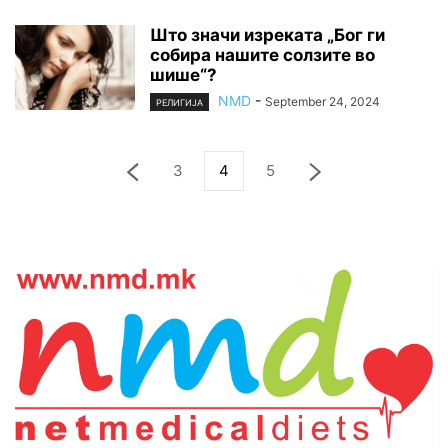
Што значи изреката „Бог ги
собира нашите солзите во
шише“?
NMD
-
September 24, 2024
РЕЛИГИЈА
3
4
5