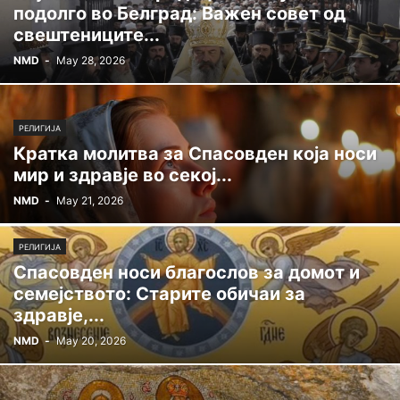
подолго во Белград: Важен совет од
свештениците...
NMD
-
May 28, 2026
РЕЛИГИЈА
Кратка молитва за Спасовден која носи
мир и здравје во секој...
NMD
-
May 21, 2026
РЕЛИГИЈА
Спасовден носи благослов за домот и
семејството: Старите обичаи за
здравје,...
NMD
-
May 20, 2026