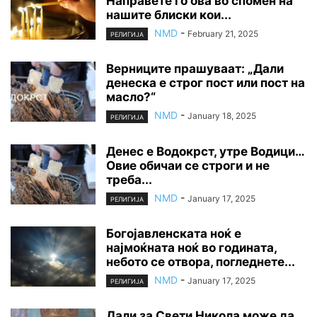
Направете го ова во спомен на
нашите блиски кои...
NMD
-
February 21, 2025
РЕЛИГИЈА
Верниците прашуваат: „Дали
денеска е строг пост или пост на
масло?“
NMD
-
January 18, 2025
РЕЛИГИЈА
Денес е Водокрст, утре Водици…
Овие обичаи се строги и не
треба...
NMD
-
January 17, 2025
РЕЛИГИЈА
Богојавленската ноќ е
најмоќната ноќ во годината,
небото се отвора, погледнете...
NMD
-
January 17, 2025
РЕЛИГИЈА
Дали за Свети Никола може да