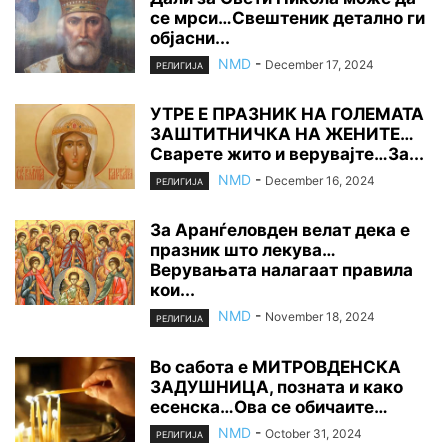
се мрси…Свештеник детално ги
објасни...
NMD
-
December 17, 2024
РЕЛИГИЈА
УТРЕ Е ПРАЗНИК НА ГОЛЕМАТА
ЗАШТИТНИЧКА НА ЖЕНИТЕ…
Сварете жито и верувајте…За...
NMD
-
December 16, 2024
РЕЛИГИЈА
За Аранѓеловдeн велат дека е
празник што лекува…
Верувањата налагаат правила
кои...
NMD
-
November 18, 2024
РЕЛИГИЈА
Во сабота е МИТРОВДЕНСКА
ЗАДУШНИЦА, позната и како
есенска…Ова се обичаите…
NMD
-
October 31, 2024
РЕЛИГИЈА