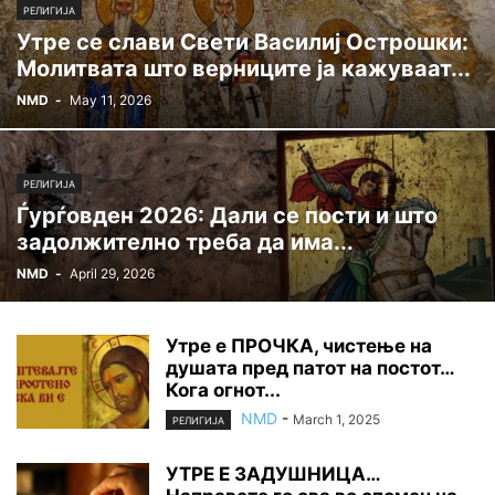
РЕЛИГИЈА
Утре се слави Свети Василиј Острошки:
Молитвата што верниците ја кажуваат...
NMD
-
May 11, 2026
РЕЛИГИЈА
Ѓурѓовден 2026: Дали се пости и што
задолжително треба да има...
NMD
-
April 29, 2026
Утре е ПРОЧКА, чистење на
душата пред патот на постот…
Кога огнот...
NMD
-
March 1, 2025
РЕЛИГИЈА
УТРЕ Е ЗАДУШНИЦА…