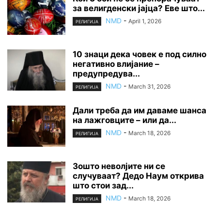
за велигденски јајца? Еве што...
NMD
-
April 1, 2026
РЕЛИГИЈА
10 знаци дека човек е под силно
негативно влијание –
предупредува...
NMD
-
March 31, 2026
РЕЛИГИЈА
Дали треба да им даваме шанса
на лажговците – или да...
NMD
-
March 18, 2026
РЕЛИГИЈА
Зошто неволјите ни се
случуваат? Дедо Наум открива
што стои зад...
NMD
-
March 18, 2026
РЕЛИГИЈА