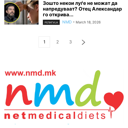
Зошто некои луѓе не можат да
напредуваат? Отец Александар
го открива...
NMD
-
March 18, 2026
РЕЛИГИЈА
1
2
3