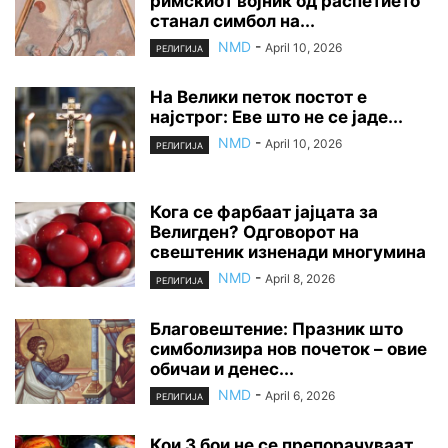
римскиот војник од распетието
станал симбол на...
NMD
-
April 10, 2026
РЕЛИГИЈА
На Велики петок постот е
најстрог: Еве што не се јаде...
NMD
-
April 10, 2026
РЕЛИГИЈА
Кога се фарбаат јајцата за
Велигден? Одговорот на
свештеник изненади многумина
NMD
-
April 8, 2026
РЕЛИГИЈА
Благовештение: Празник што
симболизира нов почеток – овие
обичаи и денес...
NMD
-
April 6, 2026
РЕЛИГИЈА
Кои 3 бои не се препорачуваат