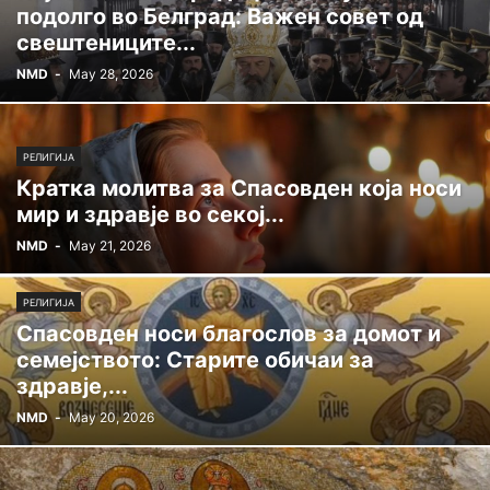
подолго во Белград: Важен совет од
свештениците...
NMD
-
May 28, 2026
РЕЛИГИЈА
Кратка молитва за Спасовден која носи
мир и здравје во секој...
NMD
-
May 21, 2026
РЕЛИГИЈА
Спасовден носи благослов за домот и
семејството: Старите обичаи за
здравје,...
NMD
-
May 20, 2026