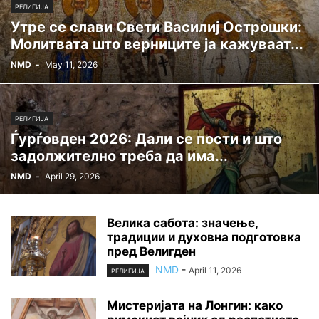
РЕЛИГИЈА
Утре се слави Свети Василиј Острошки:
Молитвата што верниците ја кажуваат...
NMD
-
May 11, 2026
РЕЛИГИЈА
Ѓурѓовден 2026: Дали се пости и што
задолжително треба да има...
NMD
-
April 29, 2026
Велика сабота: значење,
традиции и духовна подготовка
пред Велигден
NMD
-
April 11, 2026
РЕЛИГИЈА
Мистеријата на Лонгин: како