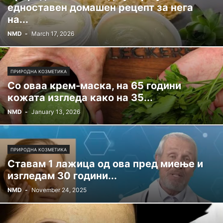
едноставен домашен рецепт за нега
на...
NMD
-
March 17, 2026
ПРИРОДНА КОЗМЕТИКА
Со оваа крем-маска, на 65 години
кожата изгледа како на 35...
NMD
-
January 13, 2026
ПРИРОДНА КОЗМЕТИКА
Ставам 1 лажица од ова пред миење и
изгледам 30 години...
NMD
-
November 24, 2025