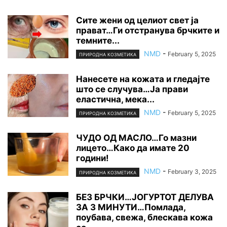
Сите жени од целиот свет ја
прават…Ги отстранува брчките и
темните...
NMD
-
February 5, 2025
ПРИРОДНА КОЗМЕТИКА
Нанесете на кожата и гледајте
што се случува…Ја прави
еластична, мека...
NMD
-
February 5, 2025
ПРИРОДНА КОЗМЕТИКА
ЧУДО ОД МАСЛО…Го мазни
лицето…Како да имате 20
години!
NMD
-
February 3, 2025
ПРИРОДНА КОЗМЕТИКА
БЕЗ БРЧКИ…ЈОГУРТОТ ДЕЛУВА
ЗА 3 МИНУТИ…Помлада,
поубава, свежа, блескава кожа