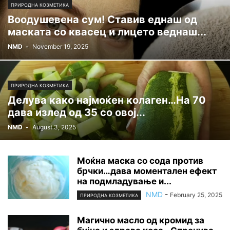
ПРИРОДНА КОЗМЕТИКА
Воодушевена сум! Ставив еднаш од
маската со квасец и лицето веднаш...
NMD
-
November 19, 2025
ПРИРОДНА КОЗМЕТИКА
Делува како најмоќен колаген…На 70
дава излед од 35 со овој...
NMD
-
August 3, 2025
Моќна маска со сода против
брчки…дава моментален ефект
на подмладување и...
NMD
-
February 25, 2025
ПРИРОДНА КОЗМЕТИКА
Магично масло од кромид за