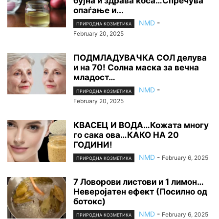
бујна и здрава коса…Спречува
опаѓање и...
NMD
-
ПРИРОДНА КОЗМЕТИКА
February 20, 2025
ПОДМЛАДУВАЧКА СОЛ делува
и на 70! Солна маска за вечна
младост…
NMD
-
ПРИРОДНА КОЗМЕТИКА
February 20, 2025
КВАСЕЦ И ВОДА…Кожата многу
го сака ова…КАКО НА 20
ГОДИНИ!
NMD
-
February 6, 2025
ПРИРОДНА КОЗМЕТИКА
7 Ловорови листови и 1 лимон…
Неверојатен ефект (Посилно од
ботокс)
NMD
-
February 6, 2025
ПРИРОДНА КОЗМЕТИКА