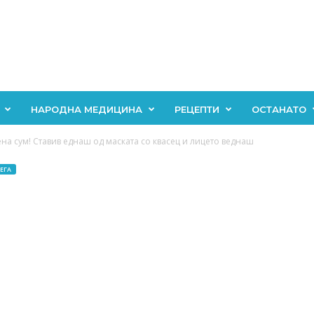
НАРОДНА МЕДИЦИНА
РЕЦЕПТИ
ОСТАНАТО
а сум! Ставив еднаш од маската со квасец и лицето веднаш
ЕГА