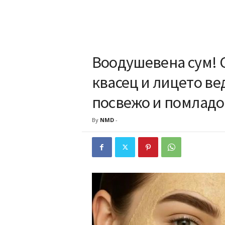
Воодушевена сум! С
квасец и лицето ве
посвежо и помлад
By
NMD
-