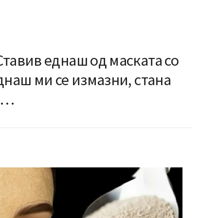
тавив еднаш од маската со
днаш ми се измазни, стана
о…