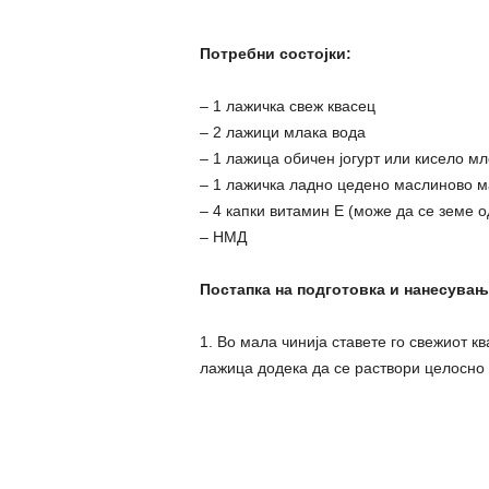
Потребни состојки:
– 1 лажичка свеж квасец
– 2 лажици млака вода
– 1 лажица обичен јогурт или кисело мл
– 1 лажичка ладно цедено маслиново м
– 4 капки витамин Е (може да се земе о
– НМД
Постапка на подготовка и нанесувањ
1. Во мала чинија ставете го свежиот к
лажица додека да се раствори целосно 