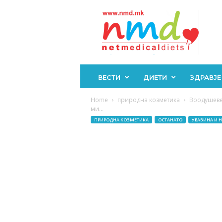
Н
М
Д
ВЕСТИ
ДИЕТИ
ЗДРАВЈЕ
Home
природна козметика
Воодушевен
ми...
ПРИРОДНА КОЗМЕТИКА
ОСТАНАТО
УБАВИНА И Н