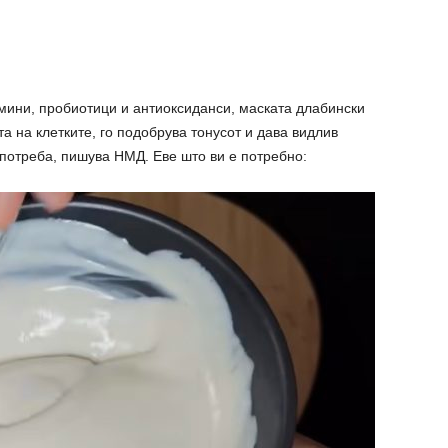
мини, пробиотици и антиоксиданси, маската длабински
та на клетките, го подобрува тонусот и дава видлив
потреба, пишува НМД. Еве што ви е потребно: