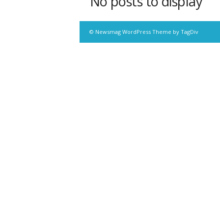
No posts to display
© Newsmag WordPress Theme by TagDiv