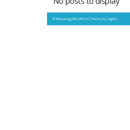
No posts to display
© Newsmag WordPress Theme by TagDiv