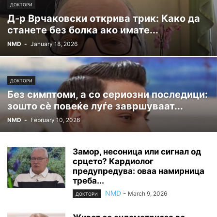
ДОКТОРИ
Д-р Врчаковски открива трик: Како да
станете без болка ако имате...
NMD
-
January 18, 2026
ДОКТОРИ
Без симптоми, а со сериозни последици:
зошто сè повеќе луѓе завршуваат...
NMD
-
February 10, 2026
Замор, несоница или сигнал од
срцето? Кардиолог
предупредува: оваа намирница
треба...
NMD
-
March 9, 2026
ДОКТОРИ