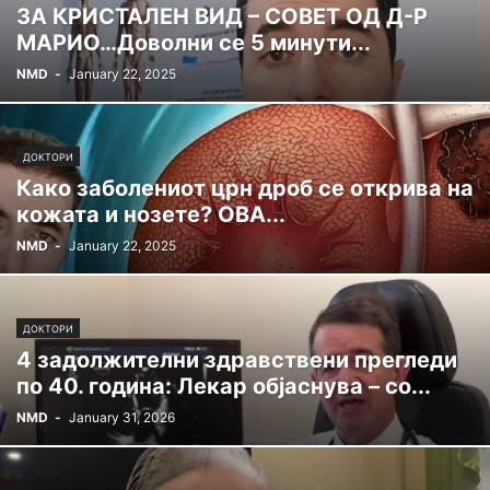
ЗА КРИСТАЛЕН ВИД – СОВЕТ ОД Д-Р
МАРИО…Доволни се 5 минути...
NMD
-
January 22, 2025
ДОКТОРИ
Како заболениот црн дроб се открива на
кожата и нозете? ОВА...
NMD
-
January 22, 2025
ДОКТОРИ
4 задолжителни здравствени прегледи
по 40. година: Лекар објаснува – со...
NMD
-
January 31, 2026