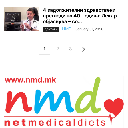
4 задолжителни здравствени
прегледи по 40. година: Лекар
објаснува – со...
NMD
-
January 31, 2026
ДОКТОРИ
1
2
3