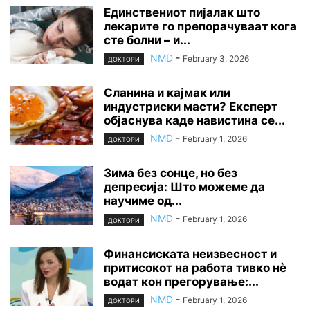
Единствениот пијалак што
лекарите го препорачуваат кога
сте болни – и...
NMD
-
February 3, 2026
ДОКТОРИ
Сланина и кајмак или
индустриски масти? Експерт
објаснува каде навистина се...
NMD
-
February 1, 2026
ДОКТОРИ
Зима без сонце, но без
депресија: Што можеме да
научиме од...
NMD
-
February 1, 2026
ДОКТОРИ
Финансиската неизвесност и
притисокот на работа тивко нè
водат кон прегорување:...
NMD
-
February 1, 2026
ДОКТОРИ