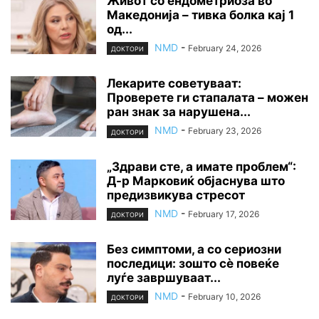
Живот со ендометриоза во
Македонија – тивка болка кај 1
од...
NMD
-
February 24, 2026
ДОКТОРИ
Лекарите советуваат:
Проверете ги стапалата – можен
ран знак за нарушена...
NMD
-
February 23, 2026
ДОКТОРИ
„Здрави сте, а имате проблем“:
Д-р Марковиќ објаснува што
предизвикува стресот
NMD
-
February 17, 2026
ДОКТОРИ
Без симптоми, а со сериозни
последици: зошто сè повеќе
луѓе завршуваат...
NMD
-
February 10, 2026
ДОКТОРИ