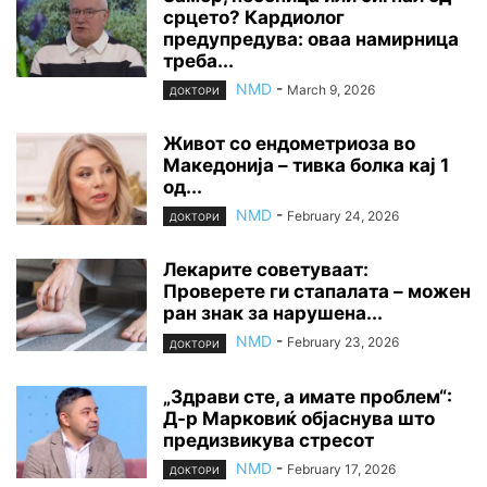
срцето? Кардиолог
предупредува: оваа намирница
треба...
NMD
-
March 9, 2026
ДОКТОРИ
Живот со ендометриоза во
Македонија – тивка болка кај 1
од...
NMD
-
February 24, 2026
ДОКТОРИ
Лекарите советуваат:
Проверете ги стапалата – можен
ран знак за нарушена...
NMD
-
February 23, 2026
ДОКТОРИ
„Здрави сте, а имате проблем“:
Д-р Марковиќ објаснува што
предизвикува стресот
NMD
-
February 17, 2026
ДОКТОРИ