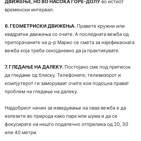
ДВИЖЕЊЕ, НО ВО НАСОКА ГОРЕ-ДОЛУ
во истиот
временски интервал.
6. ГЕОМЕТРИСКИ ДВИЖЕЊА.
Правете кружни или
квадратни движења со очите. А последната вежба од
препорачаните на д-р Марио се смета за најефикасната
вежба која треба секојдневно да ја практикувате.
7. ГЛЕДАЊЕ НА ДАЛЕКУ.
Постојано сме под притисок
да гледаме од блиску. Телефоните, телевизорот и
компјутерот ги заморуваат очите кои подоцна прават
проблем на гледање на далеку.
Најдобриот начин за изведување на оваа вежба е да
излезете во природа како парк или шума и да се
фокусирате на нешто подалечно отприлика од 20, 30
или 40 метри.