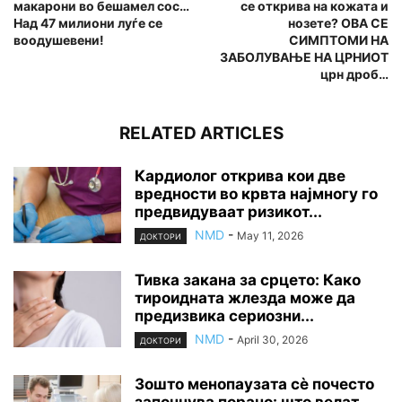
макарони во бешамел сос…
се открива на кожата и
Над 47 милиони луѓе се
нозете? ОВА СЕ
воодушевени!
СИМПТОМИ НА
ЗАБОЛУВАЊЕ НА ЦРНИОТ
црн дроб…
RELATED ARTICLES
Кардиолог открива кои две
вредности во крвта најмногу го
предвидуваат ризикот...
NMD
-
May 11, 2026
ДОКТОРИ
Тивка закана за срцето: Како
тироидната жлезда може да
предизвика сериозни...
NMD
-
April 30, 2026
ДОКТОРИ
Зошто менопаузата сè почесто