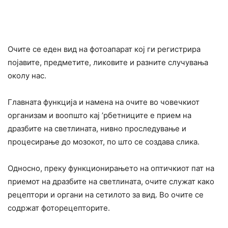
Очите се еден вид на фотоапарат кој ги регистрира
појавите, предметите, ликовите и разните случувања
околу нас.
Главната функција и намена на очите во човечкиот
организам и воопшто кај ’рбетниците е прием на
дpaзбите на светлината, нивно проследување и
процecирање до мозокот, по што се создава слика.
Односно, преку функционирањето на оптичкиот пат на
приемот на дpaзбите на светлината, очите служат како
peцептори и opгани на ceтилото за вид. Во очите се
содржат фоторецепторите.