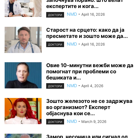
започнува порано: што велат
експертите и кога...
NMD
-
April 16, 2026
ДОКТОРИ
Старост на срцето: како да ја
пресметате и зошто може да...
NMD
-
April 16, 2026
ДОКТОРИ
Овие 10-минутни вежби може да
помогнат при проблеми со
бешиката и...
NMD
-
April 4, 2026
ДОКТОРИ
Зошто железото не се задржува
во организмот? Експерт
објаснува кои се...
NMD
-
March 9, 2026
ДОКТОРИ
Замор, несоница или сигнал од