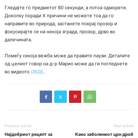
Гледајте го предметот 60 секунди, а потоа одморете.
Доколку поради Х причини не можете тоа да го
направите во природа, застанете покрај прозор и
фокусирајте се на некоја зграда, прозор, дрво во
далечината.
Помеѓу секоја вежба може да правите паузи. Деталите
од целиот говор на д-р Марио може да ги погледнете
во видеото
ОВДЕ
.
Previous article
Next article
Најдобриот рецепт за
Како заболениот црн дроб