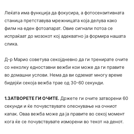
Леќата има функција да фокусира, а фотосензитивната
станица претставува мрежницата која делува како
филм на еден фотоапарат. Овие сигнали потоа се
испраќаат до мозокот кој адекватно ја формира нашата
слика.
Д-р Марио советува секојдневно да ги тренирате очите
со неколку едноставни вежби кои може да ги правите
во домашни услови. Нема да ви одземат многу време
бидејќи секоја вежба трае од 30-60 секунди.
1.ЗАТВОРЕТЕ ГИ ОЧИТЕ.
Држете ги очите затворени 60
секунди и ќе почувствувате олecнување на очниот
капак. Оваа вежба може да ја правите во секој момент
кога ќе се почувствувате изморени во текот на денот.