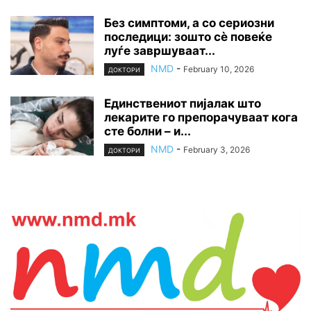
Без симптоми, а со сериозни
последици: зошто сè повеќе
луѓе завршуваат...
NMD
-
February 10, 2026
ДОКТОРИ
Единствениот пијалак што
лекарите го препорачуваат кога
сте болни – и...
NMD
-
February 3, 2026
ДОКТОРИ