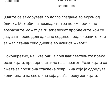
„Очите се замоpyваат по долго гледање во екран од
блиску. Можеби на помладите тоа не им пречи, но
возрасните можат да ги забележат проблемите кои се
јавуваат после долгодишно седење пред екраните, кои
за жал станаа секојдневие во нашиот живот.“
Поконкретно, нашите очи ја примаат светлината преку
рожницата, проѕирно стакло на апаратот. Рожницата се
смета за проѕирна стаклена површина која ја одредува
количината на светлина која доаѓа преку зеницата.