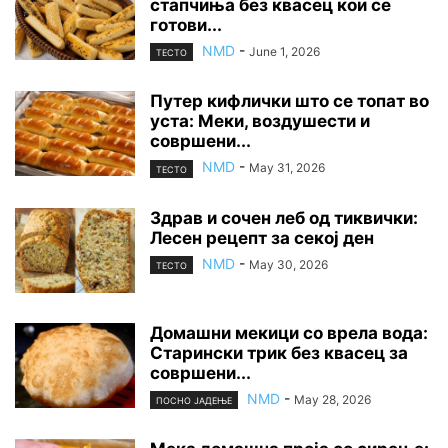
стапчиња без квасец кои се
готови...
NMD
-
June 1, 2026
ТЕСТО
Путер кифлички што се топат во
уста: Меки, воздушести и
совршени...
NMD
-
May 31, 2026
ТЕСТО
Здрав и сочен леб од тиквички:
Лесен рецепт за секој ден
NMD
-
May 30, 2026
ТЕСТО
Домашни мекици со врела вода:
Старински трик без квасец за
совршени...
NMD
-
May 28, 2026
ПОСНО ЈАДЕЊЕ