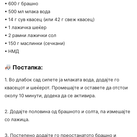
• 600 г брашно
• 500 мл млака вода
• 14 г сув квасец (или 42 г свеж квасец)
• 1 лажичка шеќер
• 2 рамни лажички сол
• 150 г маслинки (сечкани)
• НМД
Постапка:
1. Во длабок сад сипете ја млаката вода, додајте го
квасецот и шеќерот. Промешајте и оставете да отстои
околу 10 минути, додека да се активира.
2. Додајте половина од брашното и солта, па измешајте
со лажица.
3. Постепено додајте го преостанатото брашно и