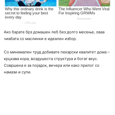
Ако барате брз домашен леб без долго месење, оваа
чиабата со маслинки е идеален избор.
Со минимален труд добивате пекарски квалитет дома –
крцкава кора, воздушеста структура и богат вкус.
Совршена е за појадок, вечера или како прилог со
намази и супи.