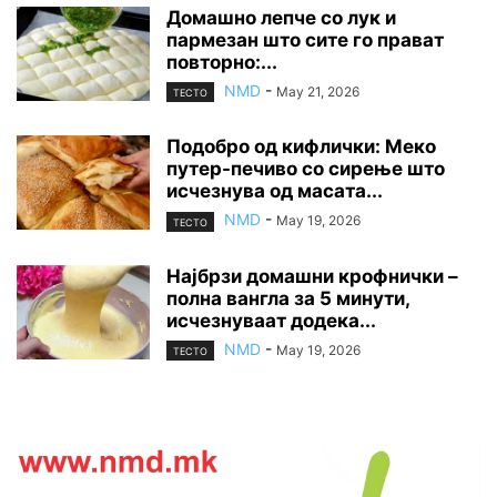
Домашно лепче со лук и
пармезан што сите го прават
повторно:...
NMD
-
May 21, 2026
ТЕСТО
Подобро од кифлички: Меко
путер-печиво со сирење што
исчезнува од масата...
NMD
-
May 19, 2026
ТЕСТО
Најбрзи домашни крофнички –
полна вангла за 5 минути,
исчезнуваат додека...
NMD
-
May 19, 2026
ТЕСТО