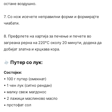
остане воздушно.
7. Со нож исечете неправилни форми и формирајте
чиабати.
8. Префрлете на хартија за печење и печете во
загреана рерна на 220°C околу 20 минути, додека да
добијат златна и крцкава кора.
Путер со лук:
Состојки:
• 100 г путер (омекнат)
• 1 чен лук (ситно рендан)
• малку свеж магдонос
• 2 лажици маслиново масло
• прстофат сол