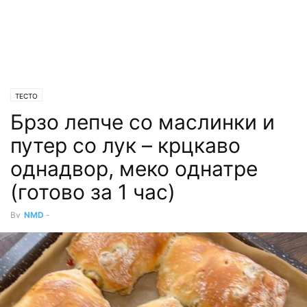
ТЕСТО
Брзо лепче со маслинки и
путер со лук – крцкаво
однадвор, меко однатре
(готово за 1 час)
By
NMD
-