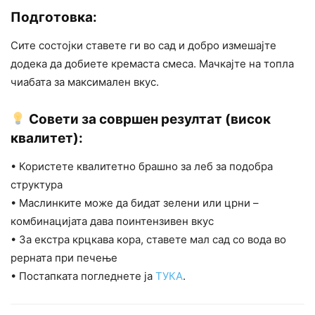
Подготовка:
Сите состојки ставете ги во сад и добро измешајте
додека да добиете кремаста смеса. Мачкајте на топла
чиабата за максимален вкус.
Совети за совршен резултат (висок
квалитет):
• Користете квалитетно брашно за леб за подобра
структура
• Маслинките може да бидат зелени или црни –
комбинацијата дава поинтензивен вкус
• За екстра крцкава кора, ставете мал сад со вода во
рерната при печење
• Постапката погледнете ја
ТУКА
.