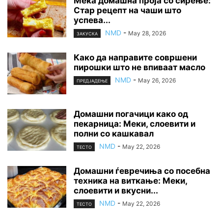
Мека домашна проја со сирење:
Стар рецепт на чаши што
успева...
NMD
-
May 28, 2026
ЗАКУСКА
Како да направите совршени
пирошки што не впиваат масло
NMD
-
May 26, 2026
ПРЕДЈАДЕЊЕ
Домашни погачици како од
пекарница: Меки, слоевити и
полни со кашкавал
NMD
-
May 22, 2026
ТЕСТО
Домашни ѓевречиња со посебна
техника на виткање: Меки,
слоевити и вкусни...
NMD
-
May 22, 2026
ТЕСТО