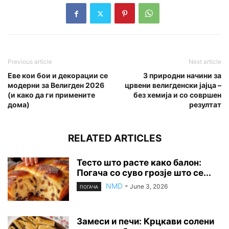
Previous article
Next article
Еве кои бои и декорации се
3 природни начини за
модерни за Велигден 2026
црвени велигденски јајца –
(и како да ги примените
без хемија и со совршен
дома)
резултат
RELATED ARTICLES
Тесто што расте како балон:
Погача со суво грозје што се...
NMD
-
June 3, 2026
ПОГАЧА
Замеси и печи: Крцкави солени