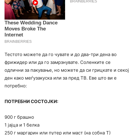
Тестото можете да го чувате и до два-три дена во
фрижидер или да го замрзнувате. Соленките се
одлични за пакување, но можете да си грицкате и секој
ден како меѓузакуска или за пред ТВ. Еве што ви е
потребно:
ПОТРЕБНИ СОСТОЈКИ:
900 г брашно
1 јајца и 1 белка
250 г маргарин или путер или маст (на собна Т)