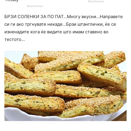
БРЗИ СОЛЕНКИ ЗА ПО ПАТ…Многу вкусни…Направете
си ги ако тргнувате некаде…Брзи штанглички, ќе се
изненадите кога ќе видите што имам ставено во
тестото…