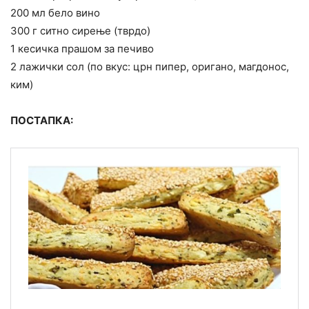
200 мл бело вино
300 г ситно сирење (тврдо)
1 кесичка прашом за печиво
2 лажички сол (по вкус: црн пипер, оригано, магдонос,
ким)
ПОСТАПКА: