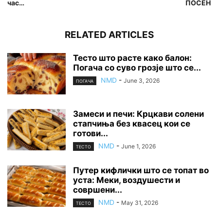
час…
ПОСЕН
RELATED ARTICLES
Тесто што расте како балон:
Погача со суво грозје што се...
NMD
-
June 3, 2026
ПОГАЧА
Замеси и печи: Крцкави солени
стапчиња без квасец кои се
готови...
NMD
-
June 1, 2026
ТЕСТО
Путер кифлички што се топат во
уста: Меки, воздушести и
совршени...
NMD
-
May 31, 2026
ТЕСТО