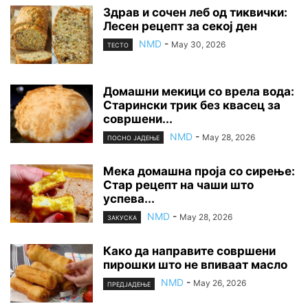
Здрав и сочен леб од тиквички:
Лесен рецепт за секој ден
NMD
-
May 30, 2026
ТЕСТО
Домашни мекици со врела вода:
Старински трик без квасец за
совршени...
NMD
-
May 28, 2026
ПОСНО ЈАДЕЊЕ
Мека домашна проја со сирење:
Стар рецепт на чаши што
успева...
NMD
-
May 28, 2026
ЗАКУСКА
Како да направите совршени
пирошки што не впиваат масло
NMD
-
May 26, 2026
ПРЕДЈАДЕЊЕ