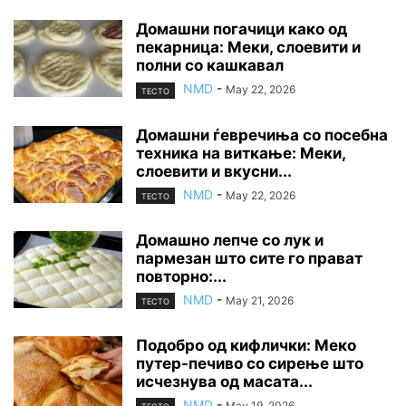
Домашни погачици како од
пекарница: Меки, слоевити и
полни со кашкавал
NMD
-
May 22, 2026
ТЕСТО
Домашни ѓевречиња со посебна
техника на виткање: Меки,
слоевити и вкусни...
NMD
-
May 22, 2026
ТЕСТО
Домашно лепче со лук и
пармезан што сите го прават
повторно:...
NMD
-
May 21, 2026
ТЕСТО
Подобро од кифлички: Меко
путер-печиво со сирење што
исчезнува од масата...
NMD
-
May 19, 2026