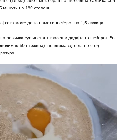
готвење (15 мл), 350 г меко брашно, половина лажичка сол
25 минути на 180 степени.
 кој сака може да го намали шеќерот на 1,5 лажица.
а лажичка сув инстант квасец и додајте го шеќерот. Во
приближно 50 г тежина), но внимавајте да не е од
ратура.