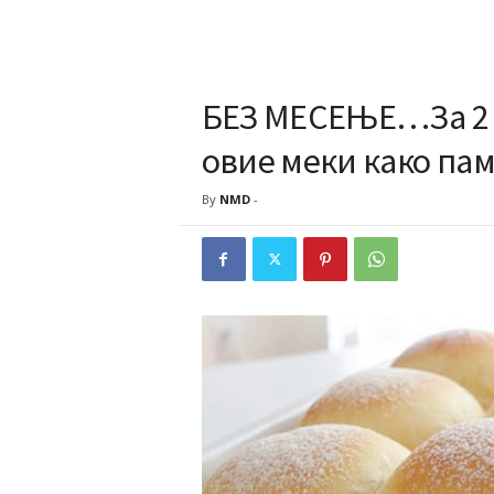
БЕЗ МЕСЕЊЕ…За 2 
овие меки како па
By
NMD
-