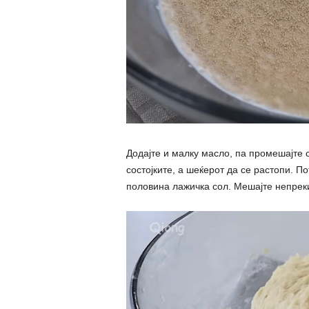
Додајте и малку масло, па промешајте 
состојките, а шеќерот да се растопи. П
половина лажичка сол. Мешајте непрек