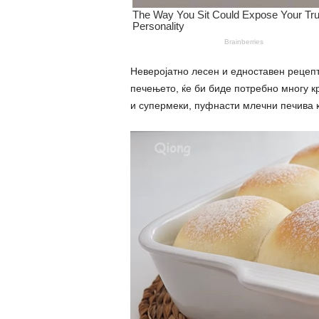
Неверојатно лесен и едноставен рецепт
печењето, ќе би биде потребно многу кр
и супермеки, пуфнасти млечни печива к