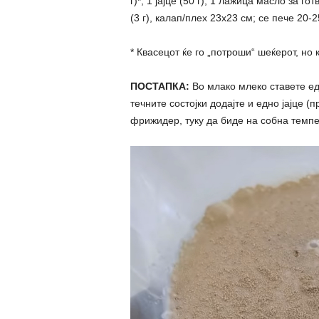
г)*, 1 јајце (50 г), 1 лажица масло за 
(3 г), калап/плех 23х23 см; се пече 20-
* Квасецот ќе го „потроши“ шеќерот, но
ПОСТАПКА:
Во млако млеко ставете едн
течните состојки додајте и едно јајце (
фрижидер, туку да биде на собна темпе