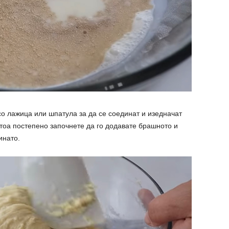
со лажица или шпатула за да се соединат и изедначат
отоа постепено започнете да го додавате брашното и
инато.