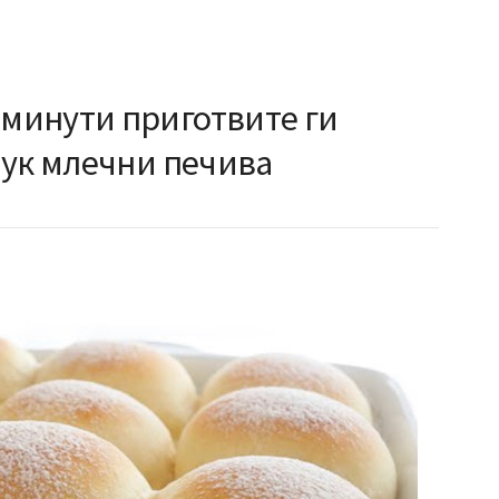
минути приготвите ги
мук млечни печива