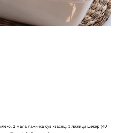
леко, 1 мала лажичка сув квасец, 3 лажици шеќер (40