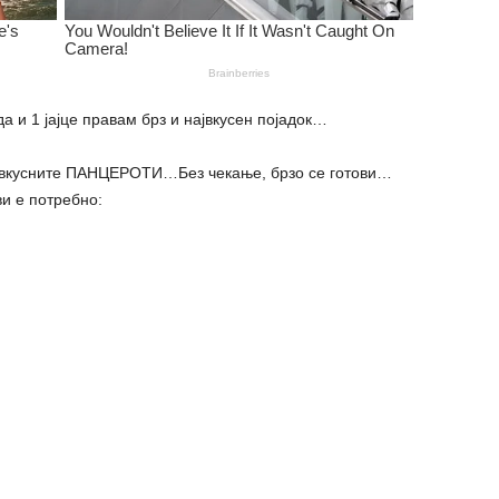
 1 јајце правам брз и највкусен појадок…
ајвкусните ПАНЦЕРОТИ…Без чекање, брзо се готови…
и е потребно: