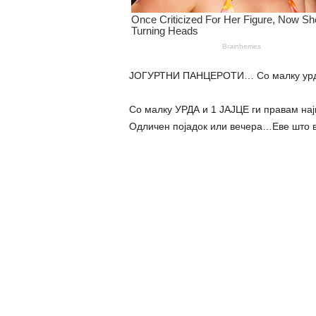
ЈОГУРТНИ ПАНЦЕРОТИ… Со малку урда и
Со малку УРДА и 1 ЈАЈЦЕ ги правам н
Одличен појадок или вечера…Еве што в