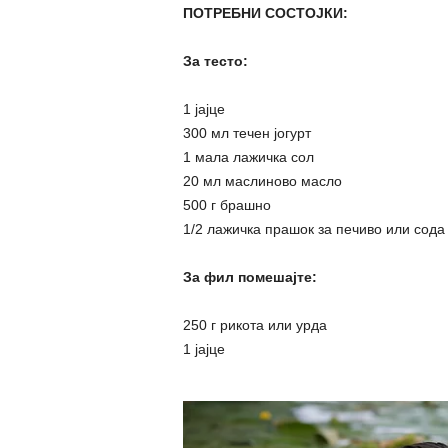
ПОТРЕБНИ СОСТОЈКИ:
За тесто:
1 јајце
300 мл течен јогурт
1 мала лажичка сол
20 мл маслиново масло
500 г брашно
1/2 лажичка прашок за печиво или сода
За фил помешајте:
250 г рикота или урда
1 јајце