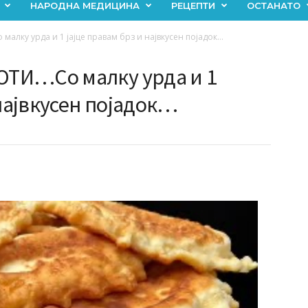
НАРОДНА МЕДИЦИНА
РЕЦЕПТИ
ОСТАНАТО
алку урда и 1 јајце правам брз и највкусен појадок…
ТИ…Со малку урда и 1
 највкусен појадок…