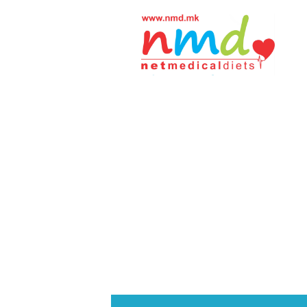
Н
М
Д