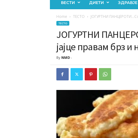
ВЕСТИ
ДИЕТИ
ЗДРАВЈЕ
Home
ТЕСТО
ЈОГУРТНИ ПАНЦЕРОТИ…Со м
ТЕСТО
ЈОГУРТНИ ПАНЦЕРО
јајце правам брз и
By
NMD
-