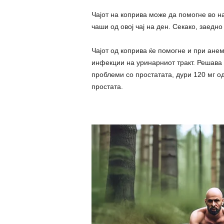
Чајот на коприва може да помогне во на
чаши од овој чај на ден. Секако, заедно
Чајот од коприва ќе помогне и при ане
инфекции на уринарниот тракт. Решава
проблеми со простатата, дури 120 мг о
простата.