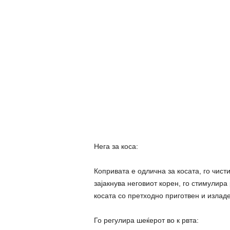
Нега за коса:
Копривата е одлична за косата, го чист
зајакнува неговиот корен, го стимулира
косата со претходно приготвен и изладе
Го регулира шеќерот во к рвта: