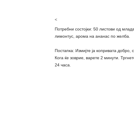
<
Потребни состојки: 50 листови од млада 
лимонтус, арома на ананас по желба.
Постапка: Измијте ја копривата добро, ст
Кога ќе зоврие, варете 2 минути. Тргнет
24 часа.