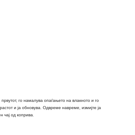
и првутот, го намалува опаѓањето на влакното и го
 растот и ја обновува. Одвреме навреме, измијте ја
н чај од коприва.