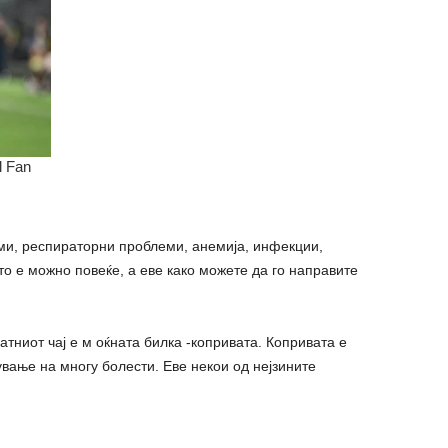
еми, респираторни проблеми, анемија, инфекции,
што е можно повеќе, а еве како можете да го направите
атниот чај е м оќната билка -копривата. Копривата е
ување на многу болести. Еве некои од нејзините