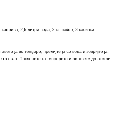
коприва, 2,5 литри вода, 2 кг шеќер, 3 кесички
авете ја во тенџере, прелијте ја со вода и зовријте ја.
е го оган. Поклопете го тенџерето и оставете да отстои