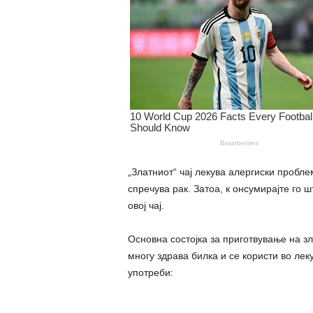
„Златниот“ чај лекува алергиски пробл
спречува рак. Затоа, к онсумирајте го 
овој чај.
Основна состојка за приготвување на зл
многу здрава билка и се користи во лек
употреби: