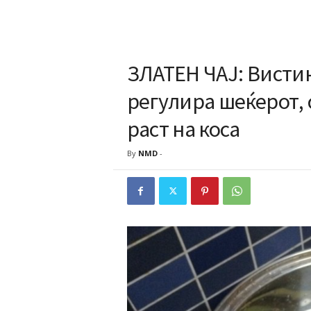
ЗЛАТЕН ЧАЈ: Вистин
регулира шеќерот, 
раст на коса
By
NMD
-