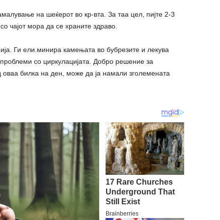
малување на шеќерот во кр-вта. За таа цел, пијте 2-3
 со чајот мора да се храните здраво.
мија. Ги ели.минира камењата во бубрезите и лекува
 проблеми со циркулацијата. Добро решение за
д оваа билка на ден, може да ја намали зголемената