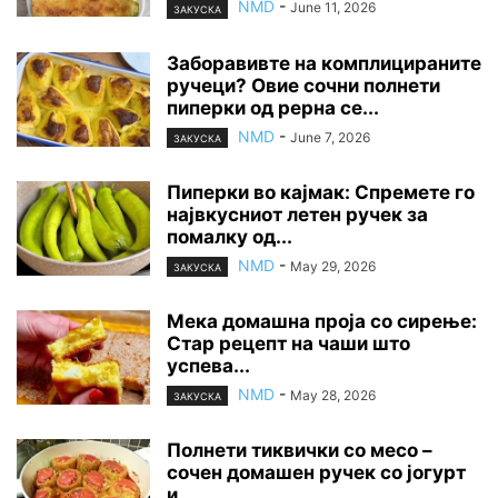
NMD
-
June 11, 2026
ЗАКУСКА
Заборавивте на комплицираните
ручеци? Овие сочни полнети
пиперки од рерна се...
NMD
-
June 7, 2026
ЗАКУСКА
Пиперки во кајмак: Спремете го
највкусниот летен ручек за
помалку од...
NMD
-
May 29, 2026
ЗАКУСКА
Мека домашна проја со сирење:
Стар рецепт на чаши што
успева...
NMD
-
May 28, 2026
ЗАКУСКА
Полнети тиквички со месо –
сочен домашен ручек со јогурт
и...