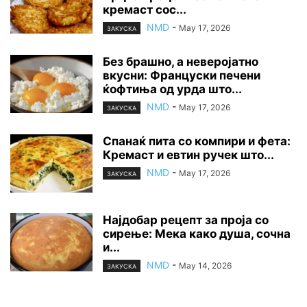
кремаст сос...
NMD
-
May 17, 2026
ЗАКУСКА
Без брашно, а неверојатно
вкусни: Француски печени
ќофтиња од урда што...
NMD
-
May 17, 2026
ЗАКУСКА
Спанаќ пита со компири и фета:
Кремаст и евтин ручек што...
NMD
-
May 17, 2026
ЗАКУСКА
Најдобар рецепт за проја со
сирење: Мека како душа, сочна
и...
NMD
-
May 14, 2026
ЗАКУСКА