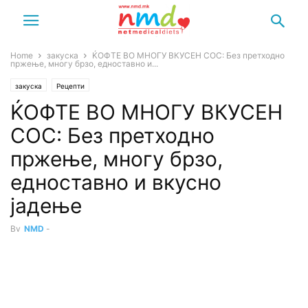
Home
закуска
ЌОФТЕ ВО МНОГУ ВКУСЕН СОС: Без претходно
пржење, многу брзо, едноставно и...
закуска
Рецепти
ЌОФТЕ ВО МНОГУ ВКУСЕН
СОС: Без претходно
пржење, многу брзо,
едноставно и вкусно
јадење
By
NMD
-