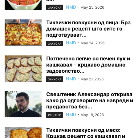
NMD
-
May 25, 2026
ЗАКУСКА
Тиквички повкусни од пица: Брз
домашен рецепт што сите го
подготвуваат...
NMD
-
May 24, 2026
ЗАКУСКА
Потпечено лепче со печен лук и
кашкавал – крцкаво домашно
задоволство...
NMD
-
May 21, 2026
ЗАКУСКА
Свештеник Александар открива
како да одговорите на навреди и
предавства без...
NMD
-
May 19, 2026
РЕЦЕПТИ
Тиквички повкусни од месо:
Крцкав рецепт со кашкавал и