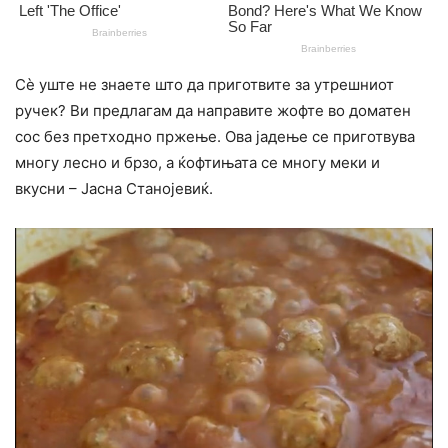
Сè уште не знаете што да приготвите за утрешниот
ручек? Ви предлагам да направите жофте во доматен
сос без претходно пржење. Ова јадење се приготвува
многу лесно и брзо, а ќофтињата се многу меки и
вкусни – Јасна Станојевиќ.