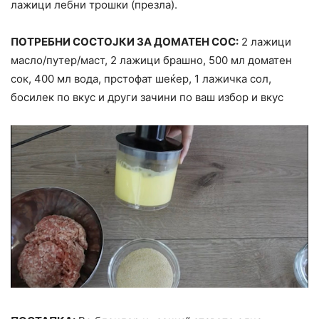
лажици лебни трошки (презла).
ПОТРЕБНИ СОСТОЈКИ ЗА ДОМАТЕН СОС:
2 лажици
масло/путер/маст, 2 лажици брашно, 500 мл доматен
сок, 400 мл вода, прстофат шеќер, 1 лажичка сол,
босилек по вкус и други зачини по ваш избор и вкус