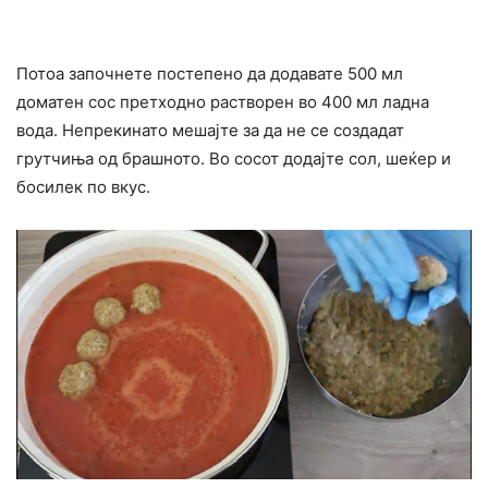
Потоа започнете постепено да додавате 500 мл
доматен сос претходно растворен во 400 мл ладна
вода. Непрекинато мешајте за да не се создадат
грутчиња од брашното. Во сосот додајте сол, шеќер и
босилек по вкус.