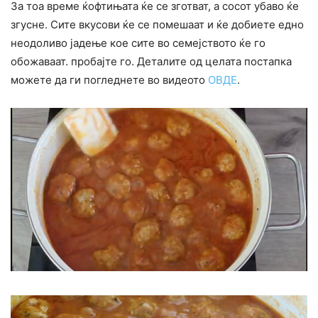
За тоа време ќофтињата ќе се зготват, а сосот убаво ќе
згусне. Сите вкусови ќе се помешаат и ќе добиете едно
неодоливо јадење кое сите во семејството ќе го
обожаваат. пробајте го. Деталите од целата постапка
можете да ги погледнете во видеото
ОВДЕ
.