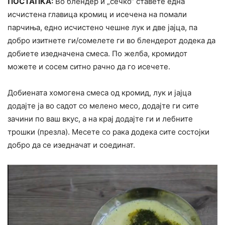
ПОСТАПКА:
Во блендер и „сечко“ ставете една
исчистена главица кромиц и исечена на помали
парчиња, едно исчистено чешне лук и две јајца, па
добро изитнете ги/сомелете ги во блендерот додека да
добиете изедначена смеса. По желба, кромидот
можете и сосем ситно рачно да го исечете.
Добиената хомогена смеса од кромид, лук и јајца
додајте ја во садот со мелено месо, додајте ги сите
зачини по ваш вкус, а на крај додајте ги и лебните
трошки (презла). Месете со рака додека сите состојки
добро да се изедначат и соединат.