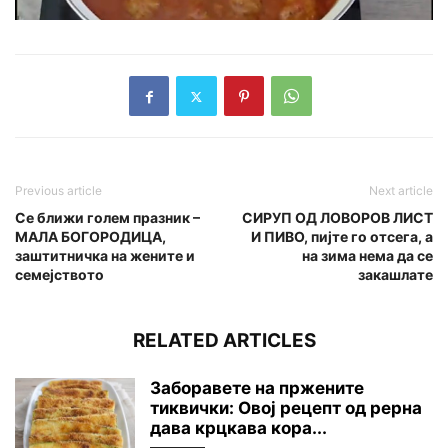
Previous article
Next article
Се ближи голем празник –
СИРУП ОД ЛОВОРОВ ЛИСТ
МАЛА БОГОРОДИЦА,
И ПИВО, пијте го отсега, а
заштитничка на жените и
на зима нема да се
семејството
закашлате
RELATED ARTICLES
Заборавете на пржените
тиквички: Овој рецепт од рерна
дава крцкава кора...