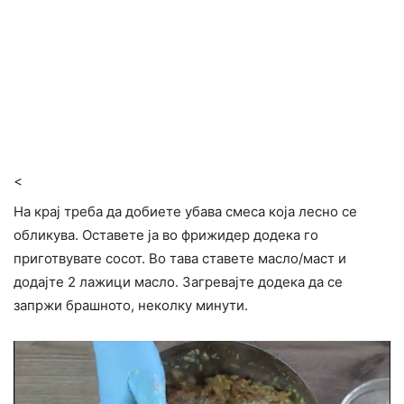
<
На крај треба да добиете убава смеса која лесно се
обликува. Оставете ја во фрижидер додека го
приготвувате сосот. Во тава ставете масло/маст и
додајте 2 лажици масло. Загревајте додека да се
запржи брашното, неколку минути.