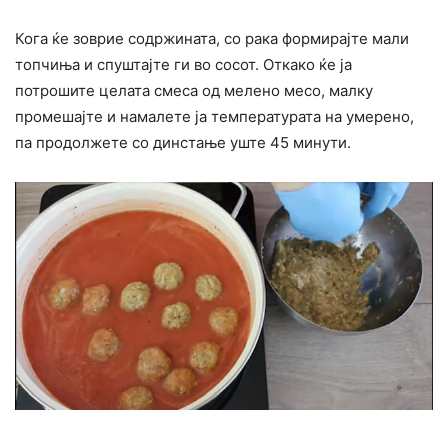
Кога ќе зоврие содржината, со рака формирајте мали
топчиња и спуштајте ги во сосот. Откако ќе ја
потрошите целата смеса од мелено месо, малку
промешајте и намалете ја температурата на умерено,
па продолжете со динстање уште 45 минути.