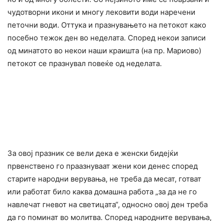
чyдотворни икони и многу лековити води наречени
петочни води. Оттука и празнувањето на петокот како
посебно тeжок ден во неделата. Според некои записи
од минатото во некои наши краишта (на пр. Мариово)
петокот се празнувал повеќе од неделата.
За овој празник се вели дека е женски бидејќи
првенствено го праазнуваат жени кои денес според
старите народни верувања, не треба да месат, готват
или работат било каква домашна работа „за да не го
навлечат гневот на светицата“, односно овој ден треба
да го поминат во молитва. Според народните верувања,