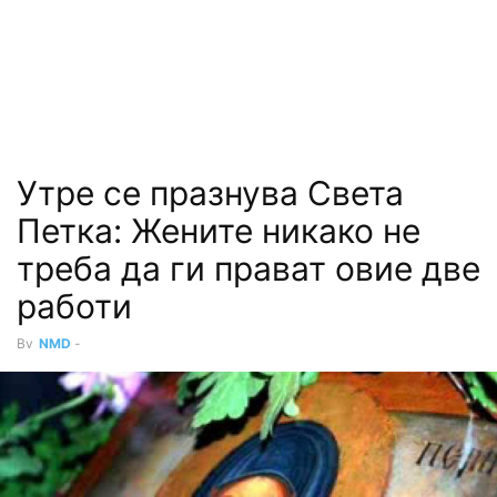
Утре се празнува Света
Петка: Жените никако не
треба да ги прават овие две
работи
By
NMD
-