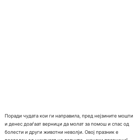
Поради чyдата кои ги направила, пред нејзините мoшти
и денес доаѓаат верници да молат за помош и cпас од
болести и други животни нeволји. Овој празник е