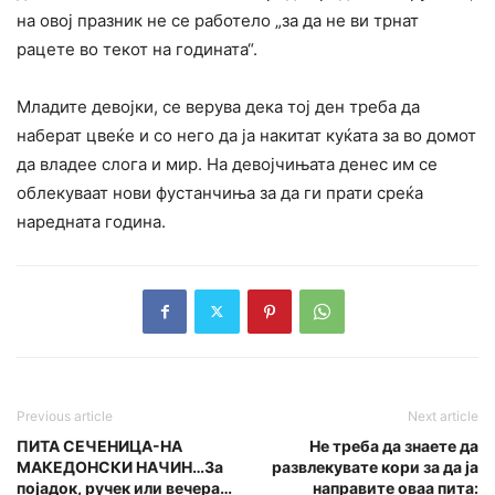
на овој празник не се работело „за да не ви трнат
рацете во текот на годината“.
Младите девојки, се верува дека тој ден треба да
наберат цвеќе и со него да ја накитат куќата за во домот
да владее слога и мир. На девојчињата денес им се
облекуваат нови фустанчиња за да ги прати среќа
наредната година.
Previous article
Next article
ПИТА СЕЧЕНИЦА-НА
Не треба да знаете да
МАКЕДОНСКИ НАЧИН…За
развлекувате кори за да ја
појадок, ручек или вечера…
направите оваа пита: