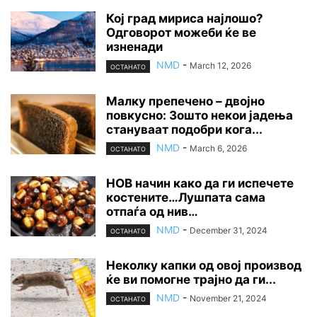
Кој град мириса најлошо?
Одговорот можеби ќе ве
изненади
NMD
-
March 12, 2026
ОСТАНАТО
Малку препечено – двојно
повкусно: Зошто некои јадења
стануваат подобри кога...
NMD
-
March 6, 2026
ОСТАНАТО
НОВ начин како да ги испечете
костените…Лушпата сама
отпаѓа од нив…
NMD
-
December 31, 2024
ОСТАНАТО
Неколку капки од овој производ
ќе ви помогне трајно да ги...
NMD
-
November 21, 2024
ОСТАНАТО