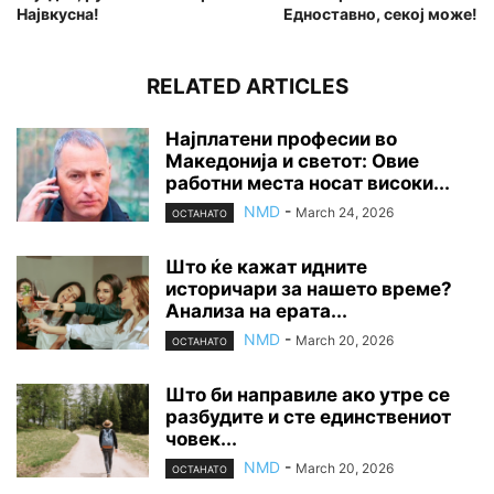
Највкусна!
Едноставно, секој може!
RELATED ARTICLES
Најплатени професии во
Македонија и светот: Овие
работни места носат високи...
NMD
-
March 24, 2026
ОСТАНАТО
Што ќе кажат идните
историчари за нашето време?
Анализа на ерата...
NMD
-
March 20, 2026
ОСТАНАТО
Што би направиле ако утре се
разбудите и сте единствениот
човек...
NMD
-
March 20, 2026
ОСТАНАТО