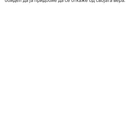
обидел да ја придобие да се откаже од својата вера.