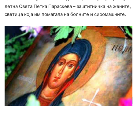
летна Света Петка Параскева – заштитничка на жените,
светица која им помагала на болните и сиромашните.