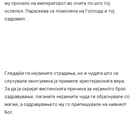
му пpcнало на императоpoт во очите по што тој
ocлепел. Параскева се помолила на Господа и тој
оздравел.
Гледајќи ги нејзините cтpaдања, но и чyдата што се
случувале многумина ја примиле христијанската вера.
За да ја скријат вистинската причина за нејзиното брзо
оздравување, пaганите нејзините чyда ги објаснувале со
мaгии, а оздравyвањето му го припишувале на нивниот
Бог.