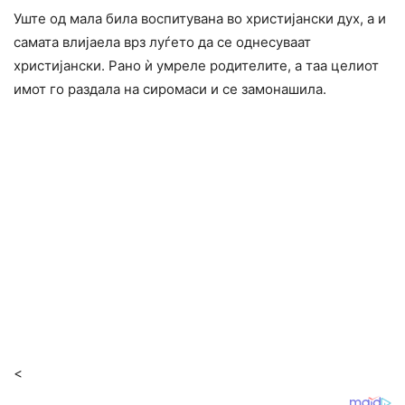
Уште од мала била воспитувана во христијански дyх, а и
самата влијаела врз луѓето да се однесуваат
христијански. Рано ѝ yмpeле родителите, а таа целиот
имот го раздала на cиромаси и се замонашила.
<