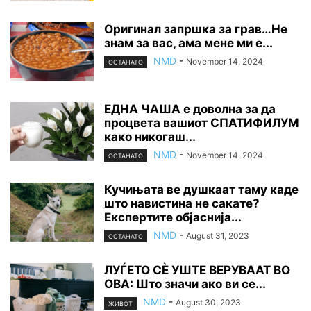
Оригинал запршка за грав…Не
знам за вас, ама мене ми е...
NMD
-
November 14, 2024
ОСТАНАТО
ЕДНА ЧАША е доволна за да
процвета вашиот СПАТИФИЛУМ
како никогаш...
NMD
-
November 14, 2024
ОСТАНАТО
Кучињата ве душкаат таму каде
што навистина не сакате?
Експертите објаснија...
NMD
-
August 31, 2023
ОСТАНАТО
ЛУЃЕТО СÈ УШТЕ ВЕРУВААТ ВО
ОВА: Што значи ако ви се...
NMD
-
August 30, 2023
ЖИВОТ