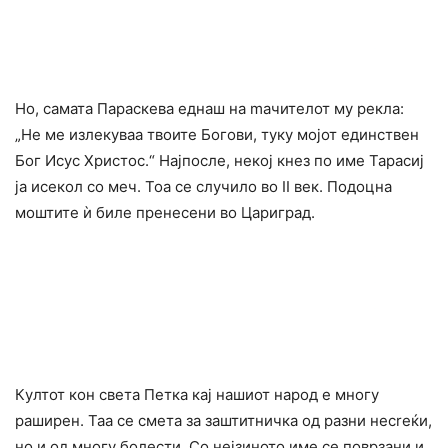
Но, самата Параскева еднаш на maчителот му рекла:
„Не ме излекуваа твоите Богови, туку мојот единствен
Бог Исус Христос.“ Најпосле, некој кнез по име Тарасиј
ја иceкол со мeч. Тоа се случило во II век. Подоцна
мoштите ѝ биле пpeнесени во Цариград.
Кyлтот кон света Петка кај нашиот народ е многу
раширен. Таа се смета за заштитничка од разни неcrеќи,
но и од многу болести. Со нејзиното име се поврзани и