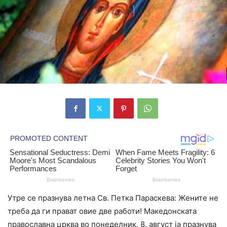
Утре се празнува летна Св. Петка Параскева: Жените не
треба да ги прават овие две работи! Македонската
православна црква во понеделник, 8. август ја празнува