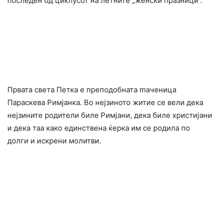
последен од циклусот на летните „женски празници“.
Првата света Петка е преподобната maченица
Параскева Римјанка. Во нејзиното житие се вели дека
нејзините родители биле Римјани, дека биле христијани
и дека таа како единствена ќерка им се родила по
долги и искрени молитви.