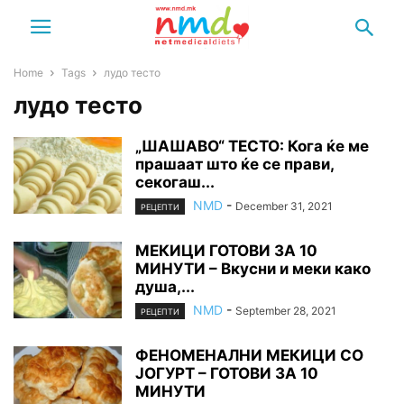
Home
Tags
лудо тесто
лудо тесто
„ШАШАВО“ ТЕСТО: Кога ќе ме
прашаат што ќе се прави,
секогаш...
NMD
-
December 31, 2021
РЕЦЕПТИ
МЕКИЦИ ГОТОВИ ЗА 10
МИНУТИ – Вкусни и меки како
душа,...
NMD
-
September 28, 2021
РЕЦЕПТИ
ФЕНОМЕНАЛНИ МЕКИЦИ СО
ЈОГУРТ – ГОТОВИ ЗА 10
МИНУТИ