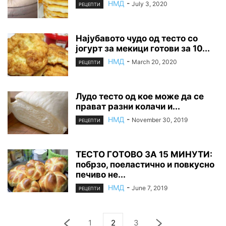
НМД
-
July 3, 2020
РЕЦЕПТИ
Најубавото чудо од тесто со
јогурт за мекици готови за 10...
НМД
-
March 20, 2020
РЕЦЕПТИ
Лудо тесто од кое може да се
прават разни колачи и...
НМД
-
November 30, 2019
РЕЦЕПТИ
ТEСТO ГOТOВO ЗА 15 МИНУТИ:
побрзо, поеластично и повкусно
печиво не...
НМД
-
June 7, 2019
РЕЦЕПТИ
1
2
3