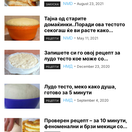
NMD
-
August 23, 2021
ЗАКУСКА
Тајна од старите
домаќинки..Поради ова тестото
секогаш ќе ви расте како...
NMD
-
May 11, 2021
РЕЦЕПТИ
Запишете си го овој рецепт за
лудо тесто кое може со...
НМД
-
December 23, 2020
РЕЦЕПТИ
Лудо тесто, меко како душа,
готово за 5 минути
НМД
-
September 4, 2020
РЕЦЕПТИ
Проверен рецепт – за 10 минути,
феноменални и брзи мекици со...