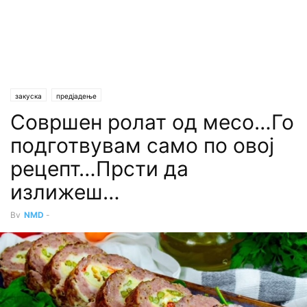
закуска
предјадење
Совршен ролат од месо…Го
подготвувам само по овој
рецепт…Прсти да
излижеш…
By
NMD
-