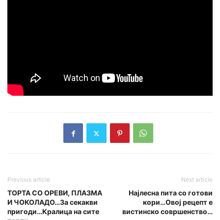
Previous article
Next article
ТОРТА СО ОРЕВИ, ПЛАЗМА
Најлесна пита со готови
И ЧОКОЛАДО…За секакви
кори…Овој рецепт е
пригоди…Кралица на сите
вистинско совршенство…