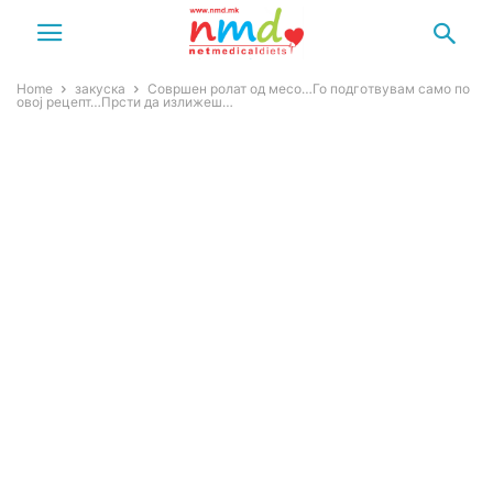
Home
закуска
Совршен ролат од месо…Го подготвувам само по
овој рецепт…Прсти да излижеш…