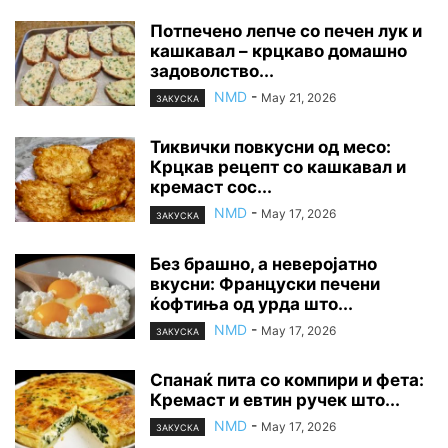
Потпечено лепче со печен лук и
кашкавал – крцкаво домашно
задоволство...
NMD
-
May 21, 2026
ЗАКУСКА
Тиквички повкусни од месо:
Крцкав рецепт со кашкавал и
кремаст сос...
NMD
-
May 17, 2026
ЗАКУСКА
Без брашно, а неверојатно
вкусни: Француски печени
ќофтиња од урда што...
NMD
-
May 17, 2026
ЗАКУСКА
Спанаќ пита со компири и фета:
Кремаст и евтин ручек што...
NMD
-
May 17, 2026
ЗАКУСКА