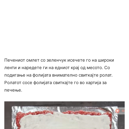
Печениот омлет со зеленчук исечете го на широки
ленти и наредете ги на едниот крај од месото. Со
подигање на фолијата внимателно свиткајте ролат.
Ролатот сосе фолијата свиткајте го во хартија за
печење.