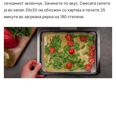
сечканиот зеленчук. Зачинете по вкус. Смесата сипете
ја во калап 20х30 см обложен со хартија и печете 25
минути во загреана рерна на 180 степени.