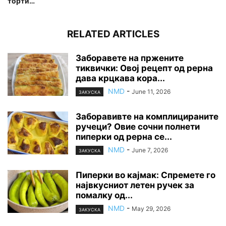
торти…
RELATED ARTICLES
Заборавете на пржените
тиквички: Овој рецепт од рерна
дава крцкава кора...
NMD
-
June 11, 2026
ЗАКУСКА
Заборавивте на комплицираните
ручеци? Овие сочни полнети
пиперки од рерна се...
NMD
-
June 7, 2026
ЗАКУСКА
Пиперки во кајмак: Спремете го
највкусниот летен ручек за
помалку од...
NMD
-
May 29, 2026
ЗАКУСКА