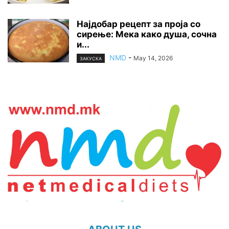
Најдобар рецепт за проја со
сирење: Мека како душа, сочна
и...
NMD
-
May 14, 2026
ЗАКУСКА