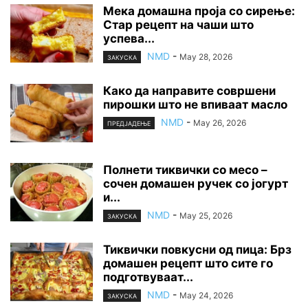
Мека домашна проја со сирење:
Стар рецепт на чаши што
успева...
NMD
-
May 28, 2026
ЗАКУСКА
Како да направите совршени
пирошки што не впиваат масло
NMD
-
May 26, 2026
ПРЕДЈАДЕЊЕ
Полнети тиквички со месо –
сочен домашен ручек со јогурт
и...
NMD
-
May 25, 2026
ЗАКУСКА
Тиквички повкусни од пица: Брз
домашен рецепт што сите го
подготвуваат...
NMD
-
May 24, 2026
ЗАКУСКА