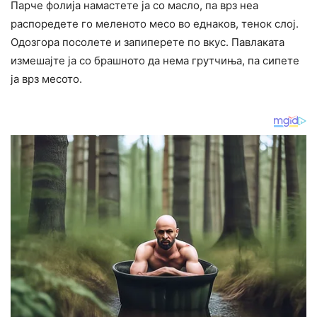
Парче фолија намастете ја со масло, па врз неа
распоредете го меленото месо во еднаков, тенок слој.
Одозгора посолете и запиперете по вкус. Павлаката
измешајте ја со брашното да нема грутчиња, па сипете
ја врз месото.