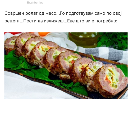
Совршен ролат од месо…Го подготвувам само по овој
рецепт…Прсти да излижеш…Еве што ви е потребно: