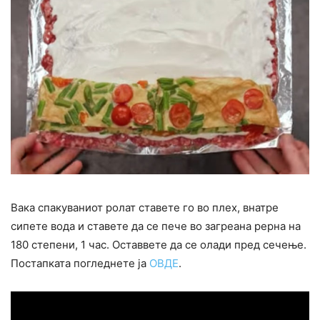
Вака спакуваниот ролат ставете го во плех, внатре
сипете вода и ставете да се пече во загреана рерна на
180 степени, 1 час. Оставвете да се олади пред сечење.
Постапката погледнете ја
ОВДЕ
.