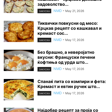
задоволство...
NMD
-
May 21, 2026
ЗАКУСКА
Тиквички повкусни од месо:
Крцкав рецепт со кашкавал и
кремаст сос...
NMD
-
May 17, 2026
ЗАКУСКА
Без брашно, а неверојатно
вкусни: Француски печени
ќофтиња од урда што...
NMD
-
May 17, 2026
ЗАКУСКА
Спанаќ пита со компири и фета:
Кремаст и евтин ручек што...
NMD
-
May 17, 2026
ЗАКУСКА
Најдобар рецепт за проја со