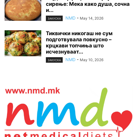
сирење: Мека како душа, сочна
и...
NMD
-
May 14, 2026
ЗАКУСКА
Тиквички никогаш не сум
подготвувала повкусно –
крцкави топчиња што
исчезнуваат...
NMD
-
May 10, 2026
ЗАКУСКА