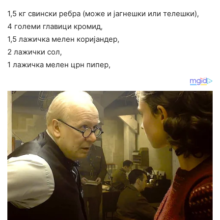
1,5 кг свински ребра (може и јагнешки или телешки),
4 големи главици кромид,
1,5 лажичка мелен коријандер,
2 лажички сол,
1 лажичка мелен црн пипер,