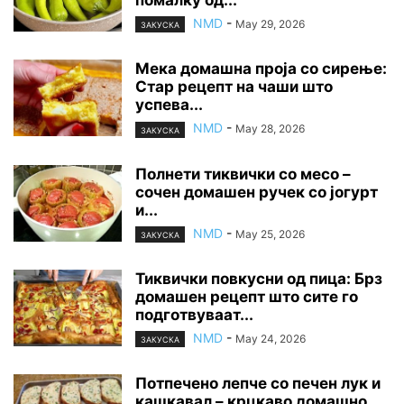
помалку од...
NMD
-
May 29, 2026
ЗАКУСКА
Мека домашна проја со сирење:
Стар рецепт на чаши што
успева...
NMD
-
May 28, 2026
ЗАКУСКА
Полнети тиквички со месо –
сочен домашен ручек со јогурт
и...
NMD
-
May 25, 2026
ЗАКУСКА
Тиквички повкусни од пица: Брз
домашен рецепт што сите го
подготвуваат...
NMD
-
May 24, 2026
ЗАКУСКА
Потпечено лепче со печен лук и
кашкавал – крцкаво домашно