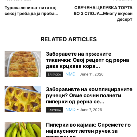
Турска лепиња-пита кој
СВЕЧЕНА ЦЕЛУВКА ТОРТА
секој треба да ја проба…
ВО 3 СЛОЈА…Многу вкусен
десерт
RELATED ARTICLES
Заборавете на пржените
тиквички: Овој рецепт од рерна
дава крцкава кора...
NMD
-
June 11, 2026
ЗАКУСКА
Заборавивте на комплицираните
ручеци? Овие сочни полнети
пиперки од рерна се...
NMD
-
June 7, 2026
ЗАКУСКА
Пиперки во кајмак: Спремете го
највкусниот летен ручек за