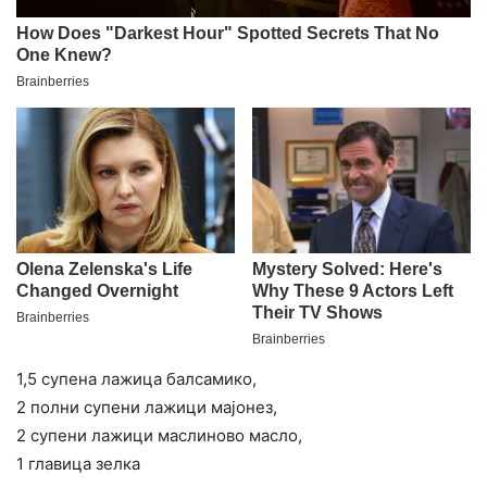
1,5 супена лажица балсамико,
2 полни супени лажици мајонез,
2 супени лажици маслиново масло,
1 главица зелка