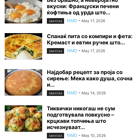
вкусни: Француски печени
ќофтиња од урда што...
NMD
-
May 17, 2026
ЗАКУСКА
Спанаќ пита со компири и фета:
Кремаст и евтин ручек што...
NMD
-
May 17, 2026
ЗАКУСКА
Најдобар рецепт за проја со
сирење: Мека како душа, сочна
и...
NMD
-
May 14, 2026
ЗАКУСКА
Тиквички никогаш не сум
подготвувала повкусно –
крцкави топчиња што
исчезнуваат...
NMD
-
May 10, 2026
ЗАКУСКА