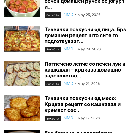
сочен домашен ручек со јогурт
и...
NMD
-
May 25, 2026
ЗАКУСКА
Тиквички повкусни од пица: Брз
домашен рецепт што сите го
подготвуваат...
NMD
-
May 24, 2026
ЗАКУСКА
Потпечено лепче со печен лук и
кашкавал – крцкаво домашно
задоволство...
NMD
-
May 21, 2026
ЗАКУСКА
Тиквички повкусни од месо:
Крцкав рецепт со кашкавал и
кремаст сос...
NMD
-
May 17, 2026
ЗАКУСКА
Без брашно, а неверојатно