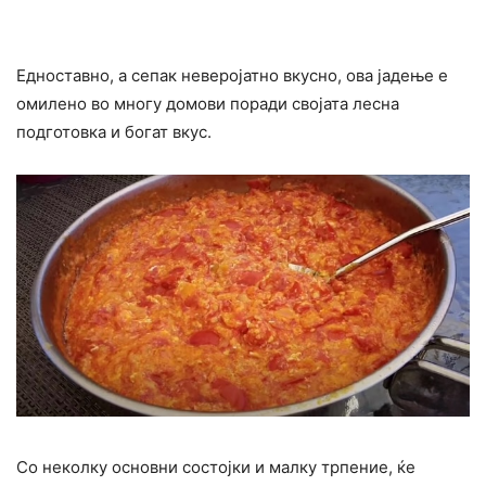
Едноставно, а сепак неверојатно вкусно, ова јадење е
омилено во многу домови поради својата лесна
подготовка и богат вкус.
Со неколку основни состојки и малку трпение, ќе