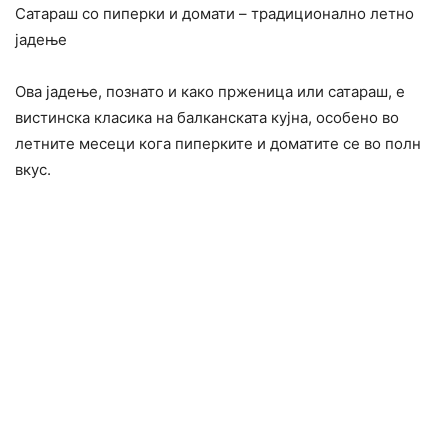
Сатараш со пиперки и домати – традиционално летно
јадење
Ова јадење, познато и како прженица или сатараш, е
вистинска класика на балканската кујна, особено во
летните месеци кога пиперките и доматите се во полн
вкус.