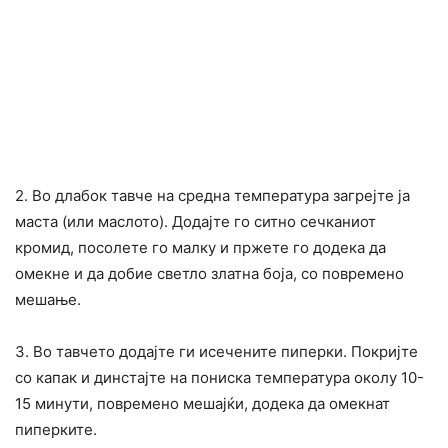
2. Во длабок тавче на средна температура загрејте ја
маста (или маслото). Додајте го ситно сечканиот
кромид, посолете го малку и пржете го додека да
омекне и да добие светло златна боја, со повремено
мешање.
3. Во тавчето додајте ги исечените пиперки. Покријте
со капак и динстајте на пониска температура околу 10-
15 минути, повремено мешајќи, додека да омекнат
пиперките.