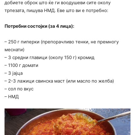
добиете оброк што ќе ги воодушеви сите околу
трпезата, пишува НМД. Еве што ви е потребно:
Потребни состојки (за 4 лица):
– 250 г пиперки (препорачливо тенки, не премногу
меснати)
– 3 средни главици (околу 150 г) кромид
– 1100 г домати
– 3 јајца
– 2-3 лажици свинска маст (или масло по желба)
– сол по вкус
– НМД