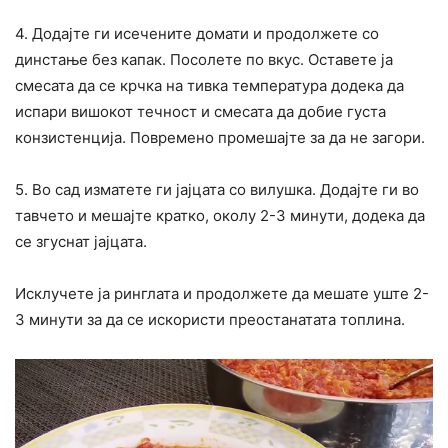
4. Додајте ги исечените домати и продолжете со
динстање без капак. Посолете по вкус. Оставете ја
смесата да се крчка на тивка температура додека да
испари вишокот течност и смесата да добие густа
конзистенција. Повремено промешајте за да не загори.
5. Во сад изматете ги јајцата со вилушка. Додајте ги во
тавчето и мешајте кратко, околу 2-3 минути, додека да
се згуснат јајцата.
Исклучете ја ринглата и продолжете да мешате уште 2-
3 минути за да се искористи преостанатата топлина.