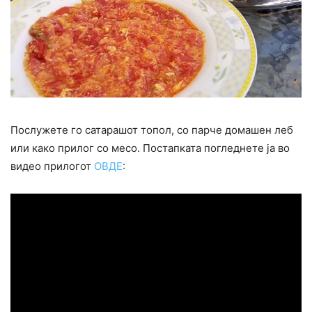
Послужете го сатарашот топол, со парче домашен леб
или како прилог со месо. Постапката погледнете ја во
видео прилогот
ОВДЕ
: