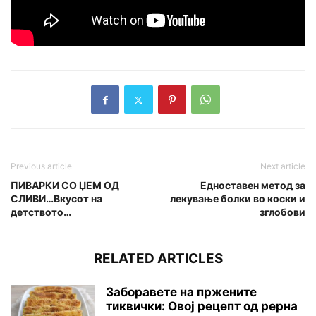
Previous article
Next article
ПИВАРКИ СО ЏЕМ ОД
Едноставен метод за
СЛИВИ…Вкусот на
лекување болки во коски и
детството…
зглобови
RELATED ARTICLES
Заборавете на пржените
тиквички: Овој рецепт од рерна