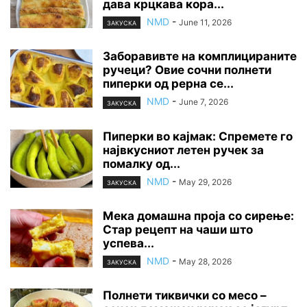
дава крцкава кора...
NMD
-
June 11, 2026
ЗАКУСКА
Заборавивте на комплицираните
ручеци? Овие сочни полнети
пиперки од рерна се...
NMD
-
June 7, 2026
ЗАКУСКА
Пиперки во кајмак: Спремете го
највкусниот летен ручек за
помалку од...
NMD
-
May 29, 2026
ЗАКУСКА
Мека домашна проја со сирење:
Стар рецепт на чаши што
успева...
NMD
-
May 28, 2026
ЗАКУСКА
Полнети тиквички со месо –