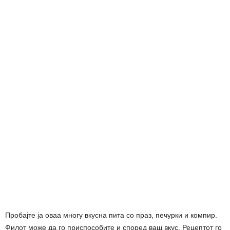
Пробајте ја оваа многу вкусна пита со праз, печурки и компир.
Филот може да го приспособите и според ваш вкус. Рецептот го