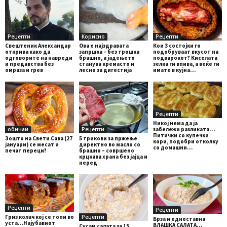
Рецепти
Корисно
Рецепти
Свештеник Александар
Ова е најздравата
Кои 3 состојки го
открива како да
запршка – без трошка
подобруваат вкусот на
одговорите на навреди
брашно, а јадењето
подварокот? Киселата
и предавства без
станува кремасто и
зелка ги впива, а веќе ги
омраза и грев
лесно за дигестија
имате в кујна…
Рецепти
Никој нема да ја
обичаи
Рецепти
забележи разликата…
Питички со купечки
Зошто на Свети Сава (27
5 трикови за пржење
кори, подобри отколку
јануари) се месат и
директно во масло со
со домашни…
печат переци?
брашно – совршено
крцкава храна без јајца и
неред
Рецепти
Рецепти
Гриз колач кој се топи во
Рецепти
Брза и едноставна
уста…Најубавиот
ВЛАШКА САЛАТА…
Сусам салата за 15