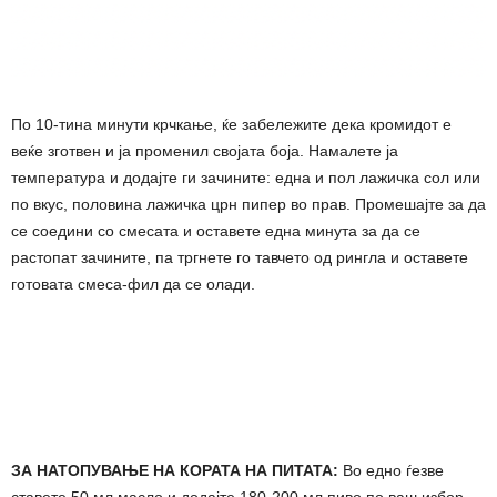
По 10-тина минути крчкање, ќе забележите дека кромидот е
веќе зготвен и ја променил својата боја. Намалете ја
температура и додајте ги зачините: една и пол лажичка сол или
по вкус, половина лажичка црн пипер во прав. Промешајте за да
се соедини со смесата и оставете една минута за да се
растопат зачините, па тргнете го тавчето од рингла и оставете
готовата смеса-фил да се олади.
ЗА НАТОПУВАЊЕ НА КОРАТА НА ПИТАТА:
Во едно ѓезве
ставете 50 мл масло и додајте 180-200 мл пиво по ваш избор.