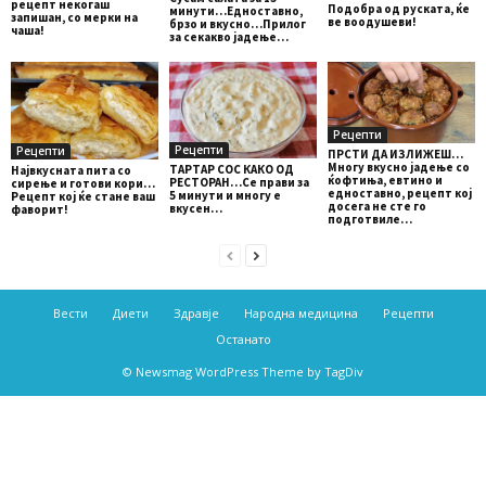
рецепт некогаш
Подобра од руската, ќе
минути…Едноставно,
запишан, со мерки на
ве воодушеви!
брзо и вкусно…Прилог
чаша!
за секакво јадење…
Рецепти
Рецепти
Рецепти
ПРСТИ ДА ИЗЛИЖЕШ…
Многу вкусно јадење со
ТАРТАР СОС КАКО ОД
Највкусната пита со
ќофтиња, евтино и
РЕСТОРАН…Се прави за
сирење и готови кори…
едноставно, рецепт кој
5 минути и многу е
Рецепт кој ќе стане ваш
досега не сте го
вкусен…
фаворит!
подготвиле…
Вести
Диети
Здравје
Народна медицина
Рецепти
Останато
© Newsmag WordPress Theme by TagDiv