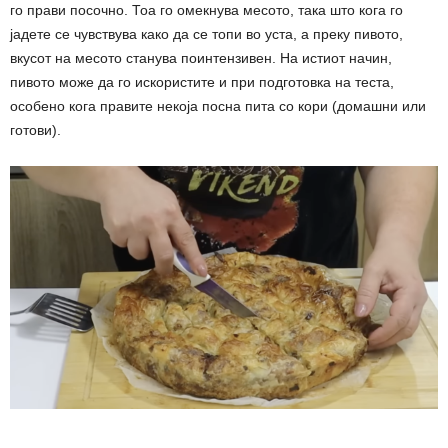
го прави посочно. Тоа го омекнува месото, така што кога го
јадете се чувствува како да се топи во уста, а преку пивото,
вкусот на месото станува поинтензивен. На истиот начин,
пивото може да го искористите и при подготовка на теста,
особено кога правите некоја посна пита со кори (домашни или
готови).