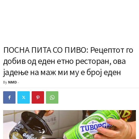
ПОСНА ПИТА СО ПИВО: Рецептот го
добив од еден етно ресторан, ова
јадење на маж ми му е број еден
By
NMD
-