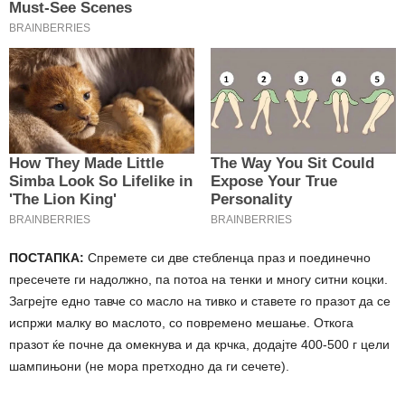
ПОСТАПКА:
Спремете си две стебленца праз и поединечно
пресечете ги надолжно, па потоа на тенки и многу ситни коцки.
Загрејте едно тавче со масло на тивко и ставете го празот да се
испржи малку во маслото, со повремено мешање. Откога
празот ќе почне да омекнува и да крчка, додајте 400-500 г цели
шампињони (не мора претходно да ги сечете).