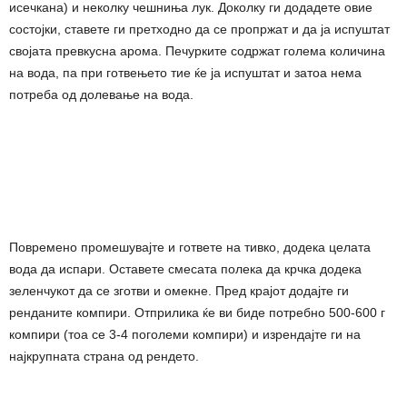
исечкана) и неколку чешниња лук. Доколку ги додадете овие
состојки, ставете ги претходно да се пропржат и да ја испуштат
својата превкусна арома. Печурките содржат голема количина
на вода, па при готвењето тие ќе ја испуштат и затоа нема
потреба од долевање на вода.
Повремено промешувајте и гответе на тивко, додека целата
вода да испари. Оставете смесата полека да крчка додека
зеленчукот да се зготви и омекне. Пред крајот додајте ги
ренданите компири. Отприлика ќе ви биде потребно 500-600 г
компири (тоа се 3-4 поголеми компири) и изрендајте ги на
најкрупната страна од рендето.