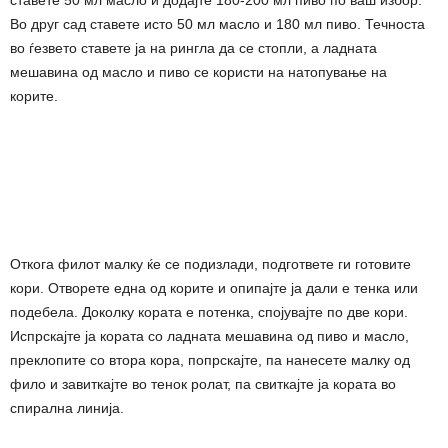
Во друг сад ставете исто 50 мл масло и 180 мл пиво. Течноста
во ѓезвето ставете ја на рингла да се стопли, а ладната
мешавина од масло и пиво се користи на натопување на
корите.
Откога филот малку ќе се подизлади, подгответе ги готовите
кори. Отворете една од корите и опипајте ја дали е тенка или
подебела. Доколку кората е потенка, спојувајте по две кори.
Испрскајте ја кората со ладната мешавина од пиво и масло,
преклопите со втора кора, попрскајте, па нанесете малку од
фило и завиткајте во тенок ролат, па свиткајте ја кората во
спирална линија.