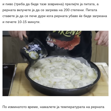
и пиво (треба да биде тазе зовриена) прелијте ја питата, а
рерната вклучете ја да се загрева на 200 степени. Питата
ставете ја да се пече дури кога рерната убаво ќе биде загреана
и печете 10-15 минути.
По изминатото време, намалете ја температурата на рерната