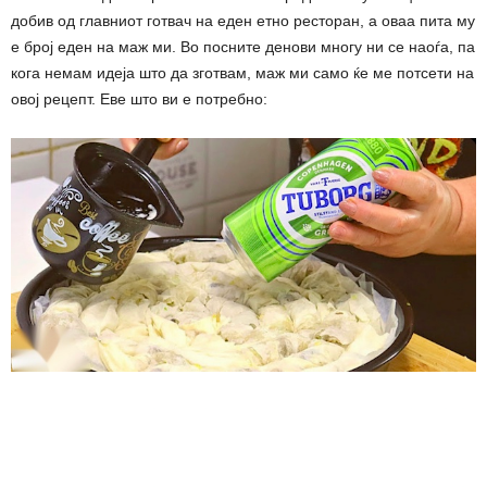
добив од главниот готвач на еден етно ресторан, а оваа пита му
е број еден на маж ми. Во посните денови многу ни се наоѓа, па
кога немам идеја што да зготвам, маж ми само ќе ме потсети на
овој рецепт. Еве што ви е потребно: