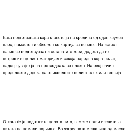
Вака подготвената кора ставете ја на средина од еден кружен
плех, намастен и обложен со хартија за печење. На истиот
начин се подготвуваат и останатите кори, додека да го
потрошите целиот материјал и секоја наредна кора-ролат,
надоврзувајте ја на претходната во плехот. На овој начин
продолжете додека да го исполните целиот плех или тепсија.
Откога ќе ја подготвите целата пита, земете нож и исечете ја
питата на помали парчиња. Во загреаната мешавина од масло