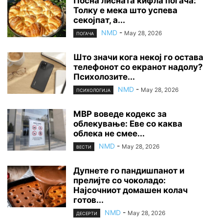
Посна лисната кифла погача:
Толку е мека што успева
секојпат, а...
NMD
-
May 28, 2026
ПОГАЧА
Што значи кога некој го остава
телефонот со екранот надолу?
Психолозите...
NMD
-
May 28, 2026
ПСИХОЛОГИЈА
МВР воведе кодекс за
облекување: Еве со каква
облека не смее...
NMD
-
May 28, 2026
ВЕСТИ
Дупнете го пандишпанот и
прелијте со чоколадо:
Најсочниот домашен колач
готов...
NMD
-
May 28, 2026
ДЕСЕРТИ