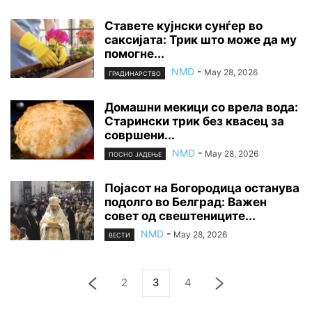
Ставете кујнски сунѓер во
саксијата: Трик што може да му
помогне...
NMD
-
May 28, 2026
ГРАДИНАРСТВО
Домашни мекици со врела вода:
Старински трик без квасец за
совршени...
NMD
-
May 28, 2026
ПОСНО ЈАДЕЊЕ
Појасот на Богородица останува
подолго во Белград: Важен
совет од свештениците...
NMD
-
May 28, 2026
ВЕСТИ
2
3
4