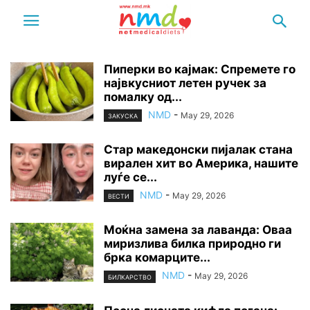
Пиперки во кајмак: Спремете го
највкусниот летен ручек за
помалку од...
NMD
-
May 29, 2026
ЗАКУСКА
Стар македонски пијалак стана
вирален хит во Америка, нашите
луѓе се...
NMD
-
May 29, 2026
ВЕСТИ
Моќна замена за лаванда: Оваа
миризлива билка природно ги
брка комарците...
NMD
-
May 29, 2026
БИЛКАРСТВО