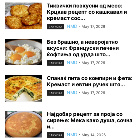
Тиквички повкусни од месо:
Крцкав рецепт со кашкавал и
кремаст сос...
NMD
-
May 17, 2026
ЗАКУСКА
Без брашно, а неверојатно
вкусни: Француски печени
ќофтиња од урда што...
NMD
-
May 17, 2026
ЗАКУСКА
Спанаќ пита со компири и фета:
Кремаст и евтин ручек што...
NMD
-
May 17, 2026
ЗАКУСКА
Најдобар рецепт за проја со
сирење: Мека како душа, сочна
и...
NMD
-
May 14, 2026
ЗАКУСКА