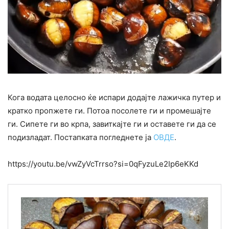
Кога водата целосно ќе испари додајте лажичка путер и
кратко пропжете ги. Потоа посолете ги и промешајте
ги. Сипете ги во крпа, завиткајте ги и оставете ги да се
подизладат. Постапката погледнете ја
ОВДЕ
.
https://youtu.be/vwZyVcTrrso?si=0qFyzuLe2Ip6eKKd