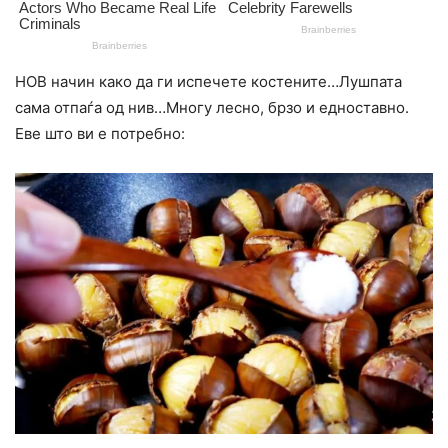
НОВ начин како да ги испечете костените…Лушпата
сама отпаѓа од нив…Многу лесно, брзо и едноставно.
Еве што ви е потребно: