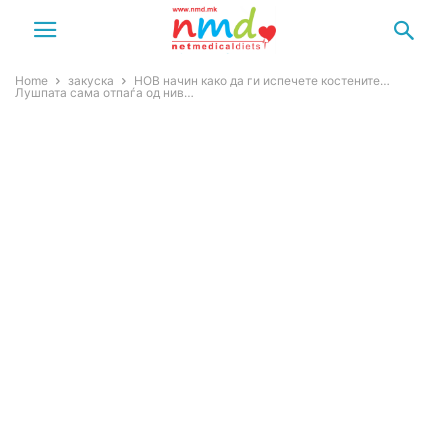
Home
закуска
НОВ начин како да ги испечете костените…
Лушпата сама отпаѓа од нив…