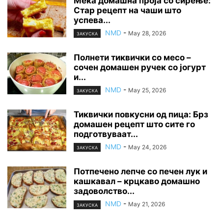
Мека домашна проја со сирење:
Стар рецепт на чаши што
успева...
NMD
-
May 28, 2026
ЗАКУСКА
Полнети тиквички со месо –
сочен домашен ручек со јогурт
и...
NMD
-
May 25, 2026
ЗАКУСКА
Тиквички повкусни од пица: Брз
домашен рецепт што сите го
подготвуваат...
NMD
-
May 24, 2026
ЗАКУСКА
Потпечено лепче со печен лук и
кашкавал – крцкаво домашно
задоволство...
NMD
-
May 21, 2026
ЗАКУСКА