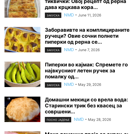
тиквички: Овој рецепт од рерна
дава крцкава кора...
NMD
-
June 11, 2026
ЗАКУСКА
Заборавивте на комплицираните
ручеци? Овие сочни полнети
пиперки од рерна се...
NMD
-
June 7, 2026
ЗАКУСКА
Пиперки во кајмак: Спремете го
највкусниот летен ручек за
помалку од...
NMD
-
May 29, 2026
ЗАКУСКА
Домашни мекици со врела вода:
Старински трик без квасец за
совршени...
NMD
-
May 28, 2026
ПОСНО ЈАДЕЊЕ