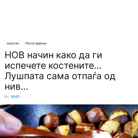
закуска
Посно јадење
НОВ начин како да ги
испечете костените…
Лушпата сама отпаѓа од
нив…
By
NMD
-