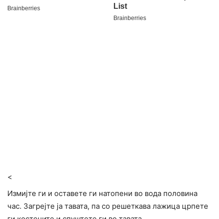
<
Измијте ги и оставете ги натопени во вода половина
час. Загрејте ја тавата, па со решеткава лажица црпете
ги костените и спуштете ги во тавата.