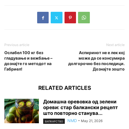
Previous article
Next article
Ослабел 100 кг без
Аспиринот не е лек кој
гладување и вежбање –
може да се консумира
дознајте го методот на
долгорочно без последици.
Габриел!
Дознајте зошто
RELATED ARTICLES
Домашна оревовка од зелени
ореви: стар балкански рецепт
што повторно станува...
NMD
-
May 21, 2026
БИЛКАРСТВО