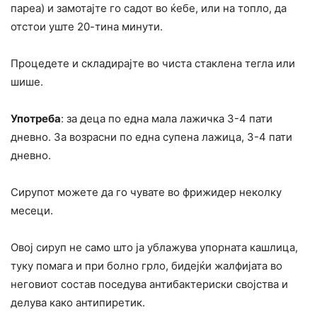
пареа) и замотајте го садот во ќебе, или на топло, да
отстои уште 20-тина минути.
Процедете и складирајте во чиста стаклена тегла или
шише.
Употреба
: за деца по една мала лажичка 3-4 пати
дневно. За возрасни по една супена лажица, 3-4 пати
дневно.
Сирупот можете да го чувате во фрижидер неколку
месеци.
Овој сируп не само што ја ублажува упорната кашлица,
туку помага и при болно грло, бидејќи жалфијата во
неговиот состав поседува антибактериски својства и
делува како антипиретик.