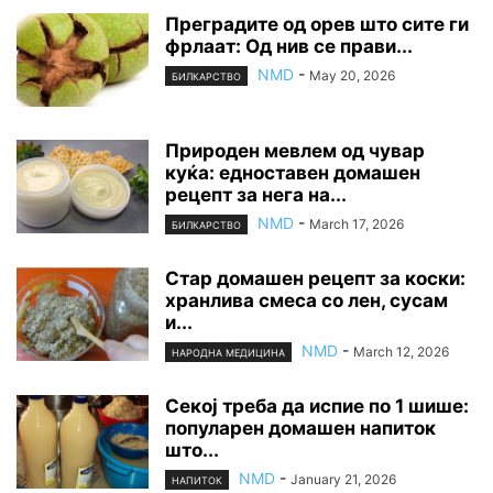
Преградите од орев што сите ги
фрлаат: Од нив се прави...
NMD
-
May 20, 2026
БИЛКАРСТВО
Природен мевлем од чувар
куќа: едноставен домашен
рецепт за нега на...
NMD
-
March 17, 2026
БИЛКАРСТВО
Стар домашен рецепт за коски:
хранлива смеса со лен, сусам
и...
NMD
-
March 12, 2026
НАРОДНА МЕДИЦИНА
Секој треба да испие по 1 шише:
популарен домашен напиток
што...
NMD
-
January 21, 2026
НАПИТОК