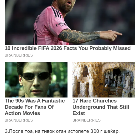
3.После тоа, на тивок оган истопете 300 г шеќер.