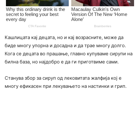
Кашлицата кај децата, но и кај возрасните, може да
биде многу упорна и досадна и да трае многу долго.
Кога се децата во прашање, главно купуваме сирупи на
билна база, но најдобро е да ги приготвиме сами.
Станува збор за сируп од лековитата жалфија кој е
многу ефикасен при лекувањето на настинки и грип.