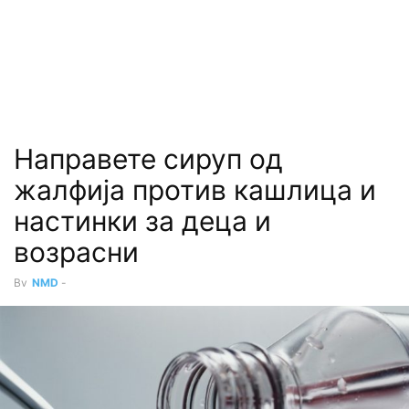
Направете сируп од
жалфија против кашлица и
настинки за деца и
возрасни
By
NMD
-