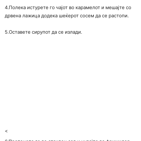
4.Полека истурете го чајот во карамелот и мешајте со
дрвена лажица додека шеќерот сосем да се растопи.
5.Оставете сирупот да се излади.
<