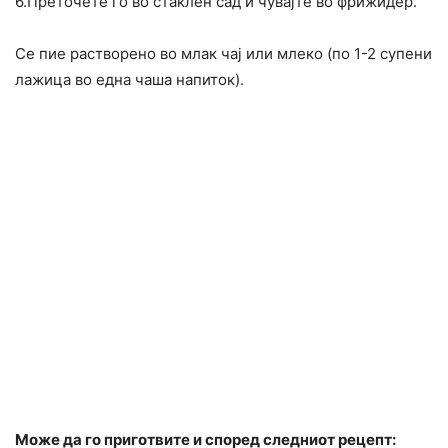
6.Преточете го во стаклен сад и чувајте во фрижидер.
Се пие растворено во млак чај или млеко (по 1-2 супени
лажица во една чаша напиток).
Може да го приготвите и според следниот рецепт: