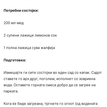
Потребни состојки:
200 мл мед
2 супени лажици лимонов сок
1 полна лажица сува жалфија
Подготовка:
Измешајте ги сите состојки во еден сад со капак. Садот
ставете го врз друг, поголем, исполнет со зовриена
вода. Оставете горната смеса добро да се загрее на
пареата.
Кога ќе биде загреана, тргнете го огнот (од водената