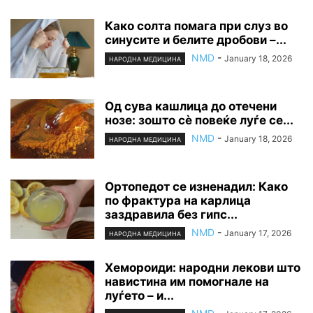
Како солта помага при слуз во
синусите и белите дробови –...
NMD
-
January 18, 2026
НАРОДНА МЕДИЦИНА
Од сува кашлица до отечени
нозе: зошто сè повеќе луѓе се...
NMD
-
January 18, 2026
НАРОДНА МЕДИЦИНА
Ортопедот се изненадил: Како
по фрактура на карлица
заздравила без гипс...
NMD
-
January 17, 2026
НАРОДНА МЕДИЦИНА
Хемороиди: народни лекови што
навистина им помогнале на
луѓето – и...