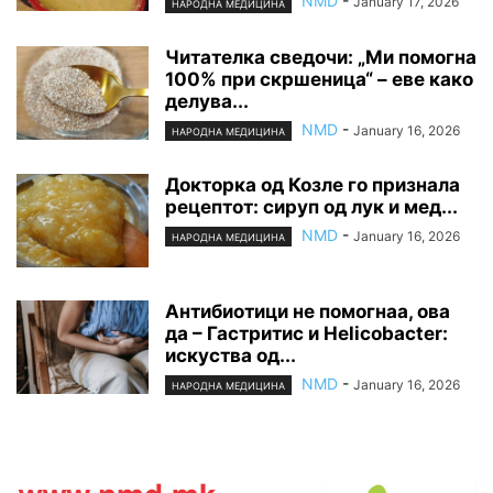
NMD
-
January 17, 2026
НАРОДНА МЕДИЦИНА
Читателка сведочи: „Ми помогна
100% при скршеница“ – еве како
делува...
NMD
-
January 16, 2026
НАРОДНА МЕДИЦИНА
Докторка од Козле го признала
рецептот: сируп од лук и мед...
NMD
-
January 16, 2026
НАРОДНА МЕДИЦИНА
Антибиотици не помогнаа, ова
да – Гастритис и Helicobacter:
искуства од...
NMD
-
January 16, 2026
НАРОДНА МЕДИЦИНА