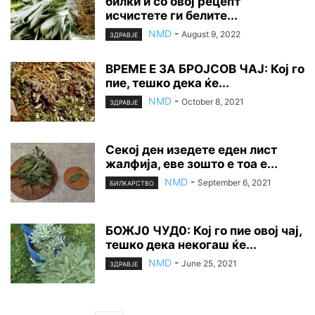
билки и со овој рецепт
исчистете ги белите...
NMD
-
August 9, 2022
ЗДРАВЈЕ
ВРЕМЕ Е ЗА БРОЈСОВ ЧАЈ: Кој го
пие, тешко дека ќе...
NMD
-
October 8, 2021
ЗДРАВЈЕ
Секој ден изедете еден лист
жалфија, еве зошто е тоа е...
NMD
-
September 6, 2021
БИЛКАРСТВО
БОЖЈ0 ЧУД0: Кој го пие овој чај,
тeшко дека некогаш ќе...
NMD
-
June 25, 2021
ЗДРАВЈЕ