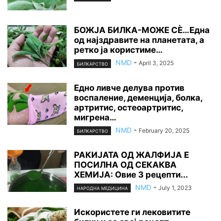
БОЖЈА БИЛКА-МОЖЕ СЀ…Една
од најздравите на планетата, а
ретко ја користиме…
NMD
-
April 3, 2025
БИЛКАРСТВО
Едно ливче делува против
воспаление, деменција, болка,
артритис, остеоартритис,
мигрена…
NMD
-
February 20, 2025
БИЛКАРСТВО
РАКИЈАТА ОД ЖАЛФИЈА Е
ПОСИЛНА ОД СЕКАКВА
ХЕМИЈА: Овие 3 рецепти...
NMD
-
July 1, 2023
НАРОДНА МЕДИЦИНА
Искористете ги лековитите