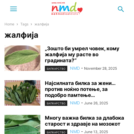
Home
Tags
жалфија
жалфија
„Зошто би умрел човек, кому
жалфија му расте во
градината?“
NMD
-
November 28, 2025
БИЛКАРСТВО
Најсилната билка за жени…
против ноќно потење, за
подобро памтење…
NMD
-
June 26, 2025
БИЛКАРСТВО
Многу важна билка за длабока
старост и здравје на мозокот
NMD
-
June 13, 2025
БИЛКАРСТВО