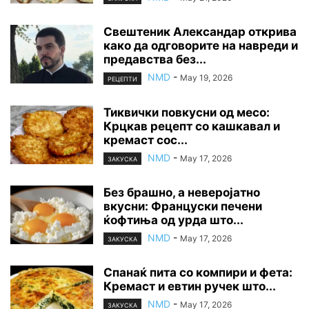
Свештеник Александар открива
како да одговорите на навреди и
предавства без...
NMD
-
May 19, 2026
РЕЦЕПТИ
Тиквички повкусни од месо:
Крцкав рецепт со кашкавал и
кремаст сос...
NMD
-
May 17, 2026
ЗАКУСКА
Без брашно, а неверојатно
вкусни: Француски печени
ќофтиња од урда што...
NMD
-
May 17, 2026
ЗАКУСКА
Спанаќ пита со компири и фета:
Кремаст и евтин ручек што...
NMD
-
May 17, 2026
ЗАКУСКА