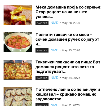
Мека домашна проја со сирење:
Стар рецепт на чаши што
успева...
NMD
-
May 28, 2026
ЗАКУСКА
Полнети тиквички со месо –
сочен домашен ручек со јогурт
и...
NMD
-
May 25, 2026
ЗАКУСКА
Тиквички повкусни од пица: Брз
домашен рецепт што сите го
подготвуваат...
NMD
-
May 24, 2026
ЗАКУСКА
Потпечено лепче со печен лук и
кашкавал – крцкаво домашно
задоволство...
NMD
-
May 21, 2026
ЗАКУСКА