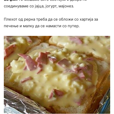
соединуваме со јајца, јогурт, мајонез.
Плехот од рерна треба да се обложи со хартија за
печење и малку да се намасти со путер.