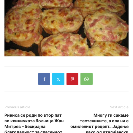
Previous article
Next article
Риниса се роди по втор пат
Многу ги сакаме
во клиничката болница Жан
тестенините, а ова ни е
Митрев – бескрајна
омилениот рецепт…Јадење
благодарност за спасениот
како од италијански