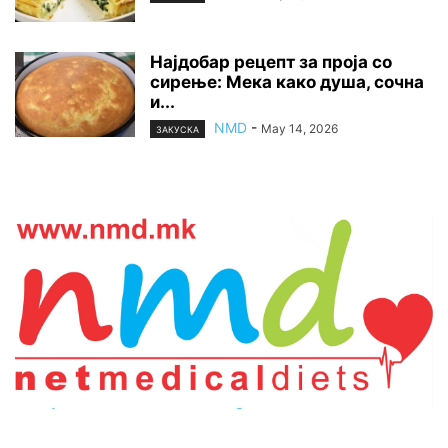
Најдобар рецепт за проја со
сирење: Мека како душа, сочна
и...
NMD
-
May 14, 2026
ЗАКУСКА