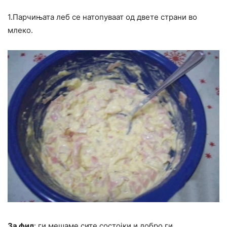
1.Парчињата леб се натопуваат од двете страни во
млеко.
За фил
: ги мешаме сите состојки и добро ги