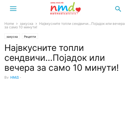
Home
закуска
Највкусните топли сендвичи…Појадок или вечера
за само 10 минути!
закуска
Рецепти
Највкусните топли
сендвичи…Појадок или
вечера за само 10 минути!
By
НМД
-