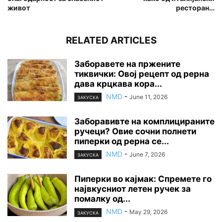
живот
ресторан…
RELATED ARTICLES
Заборавете на пржените
тиквички: Овој рецепт од рерна
дава крцкава кора...
NMD
-
June 11, 2026
ЗАКУСКА
Заборавивте на комплицираните
ручеци? Овие сочни полнети
пиперки од рерна се...
NMD
-
June 7, 2026
ЗАКУСКА
Пиперки во кајмак: Спремете го
највкусниот летен ручек за
помалку од...
NMD
-
May 29, 2026
ЗАКУСКА