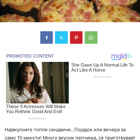
Највкусните топли сендвичи…Појадок или вечера за
само 10 минути! Многу вкусни лепчиња, се приготвуваат