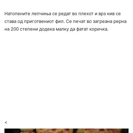
Натопените лепчиња се редат во плехот и врз нив се
става од приготвениот фил. Се печат во загреана рерна
на 200 степени додека малку да фатат коричка.
<