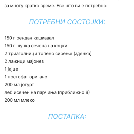
за многу кратко време. Еве што ви е потребно:
ПОТРЕБНИ СОСТОЈКИ:
150 г рендан кашкавал
150 г шунка сечена на коцки
2 триаголници топено сирење (зденка)
2 лажици мајонез
1 јајце
1 прстофат оригано
200 мл јогурт
леб исечен на парчиња (приближно 8)
200 мл млеко
ПОСТАПКА: