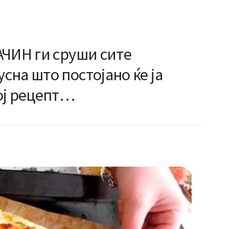
АЧИН ги сруши сите
на што постојано ќе ја
ој рецепт…