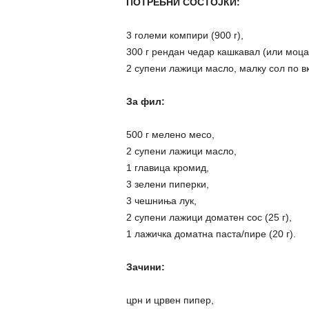
ПОТРЕБНИ СОСТОЈКИ:
3 големи компири (900 г),
300 г рендан чедар кашкавал (или моца
2 супени лажици масло, малку сол по вк
За фил:
500 г мелено месо,
2 супени лажици масло,
1 главица кромид,
3 зелени пиперки,
3 чешниња лук,
2 супени лажици доматен сос (25 г),
1 лажичка доматна паста/пире (20 г).
Зачини:
црн и црвен пипер,