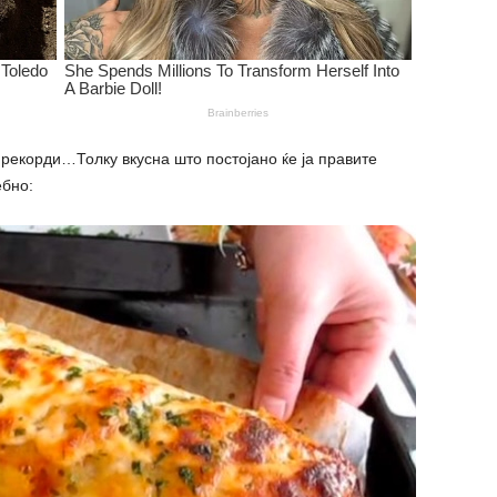
рекорди…Толку вкусна што постојано ќе ја правите
ебно: