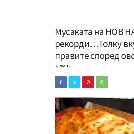
Мусаката на НОВ Н
рекорди…Толку вкус
правите според ов
By
NMD
-