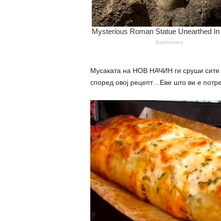
Мусаката на НОВ НАЧИН ги сруши сите 
според овој рецепт…Еве што ви е потр