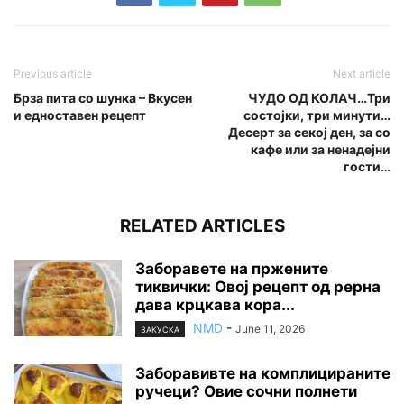
Previous article
Next article
Брза пита со шунка – Вкусен
ЧУДО ОД КОЛАЧ…Три
и едноставен рецепт
состојки, три минути…
Десерт за секој ден, за со
кафе или за ненадејни
гости…
RELATED ARTICLES
Заборавете на пржените
тиквички: Овој рецепт од рерна
дава крцкава кора...
NMD
-
June 11, 2026
ЗАКУСКА
Заборавивте на комплицираните
ручеци? Овие сочни полнети