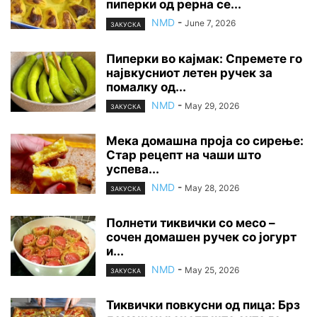
пиперки од рерна се...
NMD
-
June 7, 2026
ЗАКУСКА
Пиперки во кајмак: Спремете го
највкусниот летен ручек за
помалку од...
NMD
-
May 29, 2026
ЗАКУСКА
Мека домашна проја со сирење:
Стар рецепт на чаши што
успева...
NMD
-
May 28, 2026
ЗАКУСКА
Полнети тиквички со месо –
сочен домашен ручек со јогурт
и...
NMD
-
May 25, 2026
ЗАКУСКА
Тиквички повкусни од пица: Брз