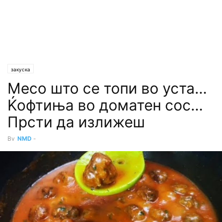
закуска
Месо што се топи во уста…
Ќофтиња во доматен сос…
Прсти да излижеш
By
NMD
-