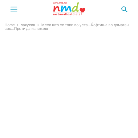
Home
закуска
Месо што се топи во уста…Ќофтиња во доматен
сос…Прсти да излижеш