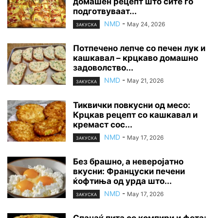
домашен рецепт што сите го
подготвуваат...
NMD
-
May 24, 2026
ЗАКУСКА
Потпечено лепче со печен лук и
кашкавал – крцкаво домашно
задоволство...
NMD
-
May 21, 2026
ЗАКУСКА
Тиквички повкусни од месо:
Крцкав рецепт со кашкавал и
кремаст сос...
NMD
-
May 17, 2026
ЗАКУСКА
Без брашно, а неверојатно
вкусни: Француски печени
ќофтиња од урда што...
NMD
-
May 17, 2026
ЗАКУСКА
Спанаќ пита со компири и фета: