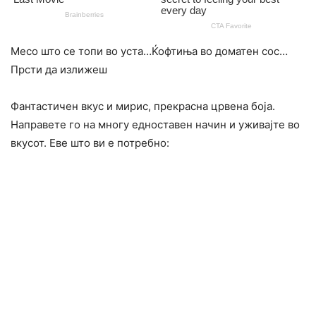
Месо што се топи во уста…Ќофтиња во доматен сос…
Прсти да излижеш
Фантастичен вкус и мирис, прекрасна црвена боја.
Направете го на многу едноставен начин и уживајте во
вкусот. Еве што ви е потребно: