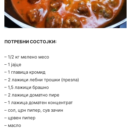
ПОТРЕБНИ СОСТОЈКИ:
– 1/2 кг мелено месо
– 1 јајце
– 1 главица кромид
– 2 лажици лебни трошки (презла)
– 1,5 лажици брашно
– 2 лажици доматно пире
– 1 лажица доматен концентрат
– сол, црн пипер, сув зачин
– црвен пипер
– масло