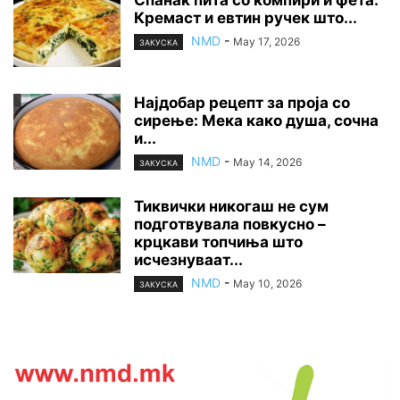
Кремаст и евтин ручек што...
NMD
-
May 17, 2026
ЗАКУСКА
Најдобар рецепт за проја со
сирење: Мека како душа, сочна
и...
NMD
-
May 14, 2026
ЗАКУСКА
Тиквички никогаш не сум
подготвувала повкусно –
крцкави топчиња што
исчезнуваат...
NMD
-
May 10, 2026
ЗАКУСКА