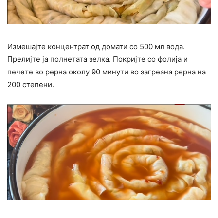
Измешајте концентрат од домати со 500 мл вода.
Прелијте ја полнетата зелка. Покријте со фолија и
печете во рерна околу 90 минути во загреана рерна на
200 степени.