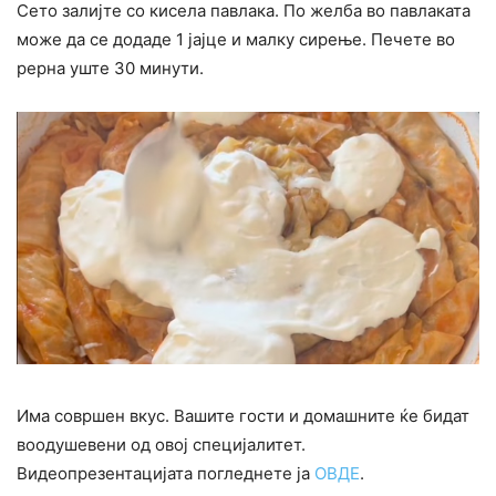
Сето залијте со кисела павлака. По желба во павлаката
може да се додаде 1 јајце и малку сирење. Печете во
рерна уште 30 минути.
Има совршен вкус. Вашите гости и домашните ќе бидат
воодушевени од овој специјалитет.
Видеопрезентацијата погледнете ја
ОВДЕ
.