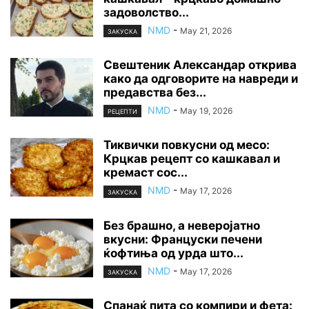
задоволство...
NMD
-
May 21, 2026
ЗАКУСКА
Свештеник Александар открива
како да одговорите на навреди и
предавства без...
NMD
-
May 19, 2026
РЕЦЕПТИ
Тиквички повкусни од месо:
Крцкав рецепт со кашкавал и
кремаст сос...
NMD
-
May 17, 2026
ЗАКУСКА
Без брашно, а неверојатно
вкусни: Француски печени
ќофтиња од урда што...
NMD
-
May 17, 2026
ЗАКУСКА
Спанаќ пита со компири и фета: