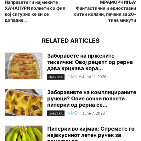
Направете ги најмеките
МРАМОРЧИЊА:
ХАЧАПУРИ полнети со фил
Фантастични и едноставни
кој сигурно ќе ви се
ситни колачи, печени за 20-
допадне…
тина минути
RELATED ARTICLES
Заборавете на пржените
тиквички: Овој рецепт од рерна
дава крцкава кора...
NMD
-
June 11, 2026
ЗАКУСКА
Заборавивте на комплицираните
ручеци? Овие сочни полнети
пиперки од рерна се...
NMD
-
June 7, 2026
ЗАКУСКА
Пиперки во кајмак: Спремете го
највкусниот летен ручек за