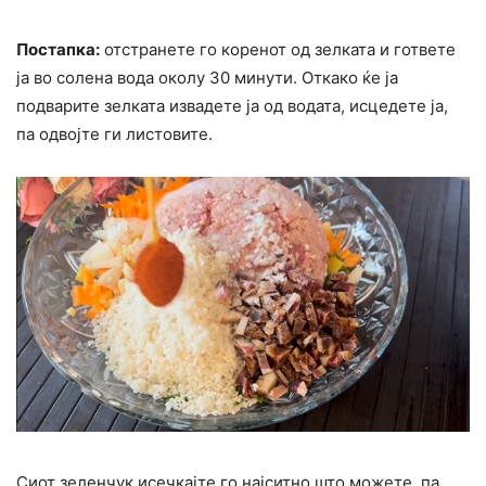
Постапка:
отстранете го коренот од зелката и гответе
ја во солена вода околу 30 минути. Откако ќе ја
подварите зелката извадете ја од водата, исцедете ја,
па одвојте ги листовите.
Сиот зеленчук исечкајте го најситно што можете, па