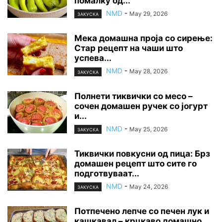
помалку од...
NMD
-
May 29, 2026
ЗАКУСКА
Мека домашна проја со сирење:
Стар рецепт на чаши што
успева...
NMD
-
May 28, 2026
ЗАКУСКА
Полнети тиквички со месо –
сочен домашен ручек со јогурт
и...
NMD
-
May 25, 2026
ЗАКУСКА
Тиквички повкусни од пица: Брз
домашен рецепт што сите го
подготвуваат...
NMD
-
May 24, 2026
ЗАКУСКА
Потпечено лепче со печен лук и
кашкавал – крцкаво домашно