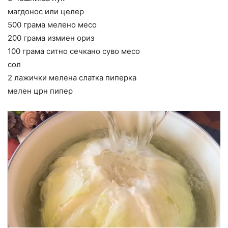
магдонос или целер
500 грама мелено месо
200 грама измиен ориз
100 грама ситно сечкано суво месо
сол
2 лажички мелена слатка пиперка
мелен црн пипер