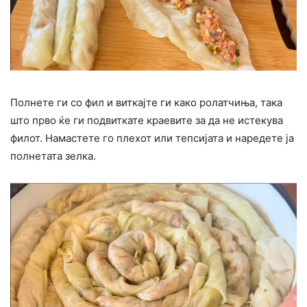
Полнете ги со фил и виткајте ги како ролатчиња, така
што прво ќе ги подвиткате краевите за да не истекува
филот. Намастете го плехот или тепсијата и наредете ја
полнетата зелка.