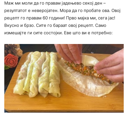
Маж ми моли да го правам јадењево секој ден –
резултатот е неверојатен. Мора да го пробате ова. Овој
рецепт го правам 60 години! Прво мајка ми, сега јас!
Вкусно и брзо. Сите го бараат овој рецепт. Само
измешајте ги сите состојки. Еве што ви е потребно: