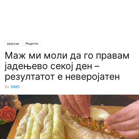
закуска
Рецепти
Маж ми моли да го правам
јадењево секој ден –
резултатот е неверојатен
By
NMD
-