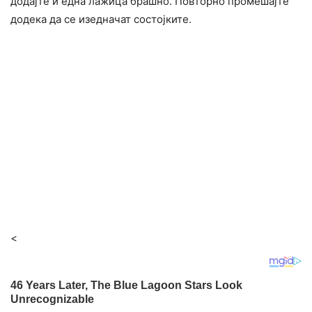
додајте и една лажица брашно. Повторно промешајте
додека да се изедначат состојките.
<