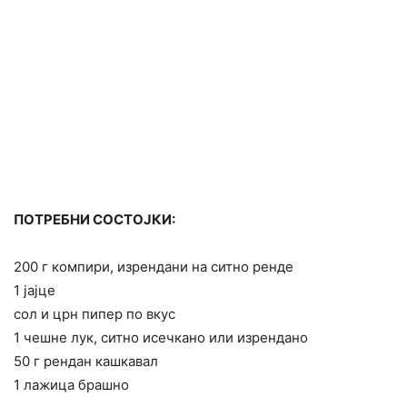
ПОТРЕБНИ СОСТОЈКИ:
200 г компири, изрендани на ситно ренде
1 јајце
сол и црн пипер по вкус
1 чешне лук, ситно исечкано или изрендано
50 г рендан кашкавал
1 лажица брашно