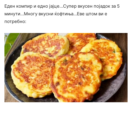
Еден компир и едно јајце…Супер вкусен појадок за 5
минути…Многу вкусни ќофтиња…Еве штом ви е
потребно: