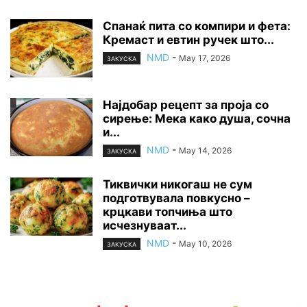
Спанаќ пита со компири и фета:
Кремаст и евтин ручек што...
NMD
-
May 17, 2026
ЗАКУСКА
Најдобар рецепт за проја со
сирење: Мека како душа, сочна
и...
NMD
-
May 14, 2026
ЗАКУСКА
Тиквички никогаш не сум
подготвувала повкусно –
крцкави топчиња што
исчезнуваат...
NMD
-
May 10, 2026
ЗАКУСКА