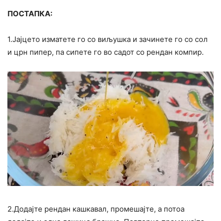
ПОСТАПКА:
1.Јајцето изматете го со виљушка и зачинете го со сол
и црн пипер, па сипете го во садот со рендан компир.
2.Додајте рендан кашкавал, промешајте, а потоа