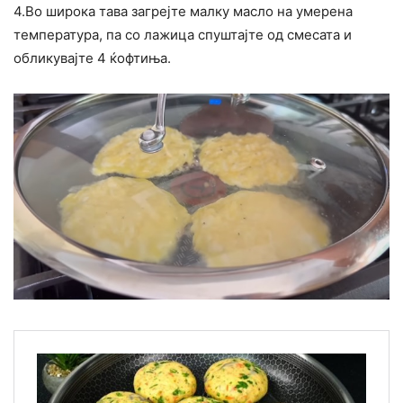
4.Во широка тава загрејте малку масло на умерена
температура, па со лажица спуштајте од смесата и
обликувајте 4 ќофтиња.