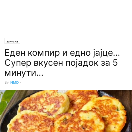
закуска
Еден компир и едно јајце…
Супер вкусен појадок за 5
минути…
By
NMD
-