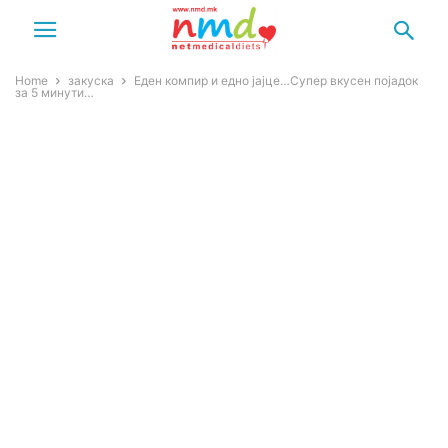
Home
закуска
Еден компир и едно јајце…Супер вкусен појадок
за 5 минути…