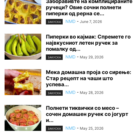
Заборавивте на комплицираните
ручеци? Овие сочни полнети
пиперки од рерна се...
NMD
-
June 7, 2026
ЗАКУСКА
Пиперки во кајмак: Спремете го
највкусниот летен ручек за
помалку од...
NMD
-
May 29, 2026
ЗАКУСКА
Мека домашна проја со сирење:
Стар рецепт на чаши што
успева...
NMD
-
May 28, 2026
ЗАКУСКА
Полнети тиквички со месо –
сочен домашен ручек со јогурт
и...
NMD
-
May 25, 2026
ЗАКУСКА