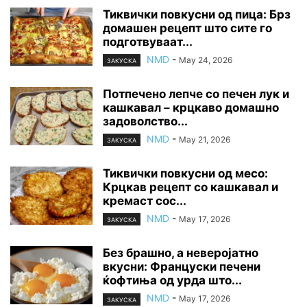
Тиквички повкусни од пица: Брз
домашен рецепт што сите го
подготвуваат...
NMD
-
May 24, 2026
ЗАКУСКА
Потпечено лепче со печен лук и
кашкавал – крцкаво домашно
задоволство...
NMD
-
May 21, 2026
ЗАКУСКА
Тиквички повкусни од месо:
Крцкав рецепт со кашкавал и
кремаст сос...
NMD
-
May 17, 2026
ЗАКУСКА
Без брашно, а неверојатно
вкусни: Француски печени
ќофтиња од урда што...
NMD
-
May 17, 2026
ЗАКУСКА