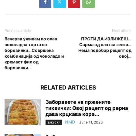
Previous article
Next article
Вечерва уживам во оваа
ПРСТИ ДА ИЗЛИЖЕШ…
чоколадна торта со
Сарма од слатка зелка…
боровинки…Совршена
Нема подобар рецепт од
комбинација од чоколадо и
овој…
кремаст фил од
боровинки…
RELATED ARTICLES
Заборавете на пржените
тиквички: Овој рецепт од рерна
дава крцкава кора...
NMD
-
June 11, 2026
ЗАКУСКА