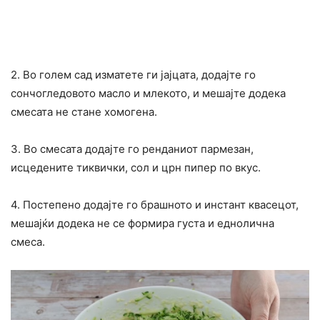
2. Во голем сад изматете ги јајцата, додајте го
сончогледовото масло и млекото, и мешајте додека
смесата не стане хомогена.
3. Во смесата додајте го ренданиот пармезан,
исцедените тиквички, сол и црн пипер по вкус.
4. Постепено додајте го брашното и инстант квасецот,
мешајќи додека не се формира густа и еднолична
смеса.