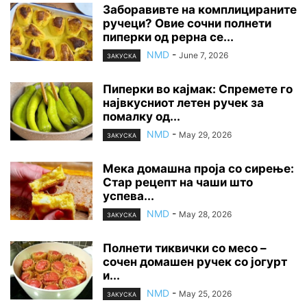
Заборавивте на комплицираните
ручеци? Овие сочни полнети
пиперки од рерна се...
NMD
-
June 7, 2026
ЗАКУСКА
Пиперки во кајмак: Спремете го
највкусниот летен ручек за
помалку од...
NMD
-
May 29, 2026
ЗАКУСКА
Мека домашна проја со сирење:
Стар рецепт на чаши што
успева...
NMD
-
May 28, 2026
ЗАКУСКА
Полнети тиквички со месо –
сочен домашен ручек со јогурт
и...
NMD
-
May 25, 2026
ЗАКУСКА