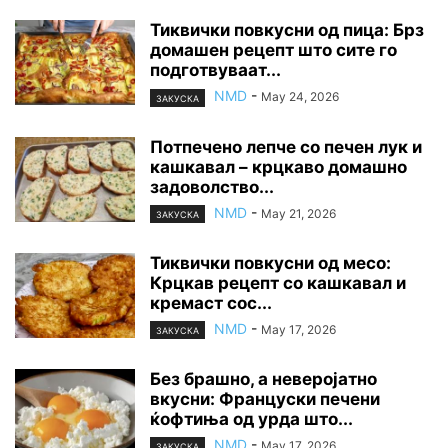
Тиквички повкусни од пица: Брз
домашен рецепт што сите го
подготвуваат...
NMD
-
May 24, 2026
ЗАКУСКА
Потпечено лепче со печен лук и
кашкавал – крцкаво домашно
задоволство...
NMD
-
May 21, 2026
ЗАКУСКА
Тиквички повкусни од месо:
Крцкав рецепт со кашкавал и
кремаст сос...
NMD
-
May 17, 2026
ЗАКУСКА
Без брашно, а неверојатно
вкусни: Француски печени
ќофтиња од урда што...
NMD
-
May 17, 2026
ЗАКУСКА