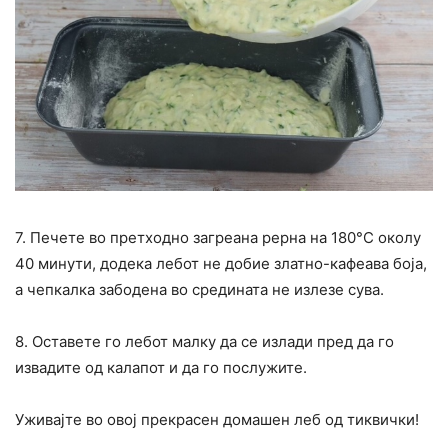
7. Печете во претходно загреана рерна на 180°C околу
40 минути, додека лебот не добие златно-кафеава боја,
а чепкалка забодена во средината не излезе сува.
8. Оставете го лебот малку да се излади пред да го
извадите од калапот и да го послужите.
Уживајте во овој прекрасен домашен леб од тиквички!