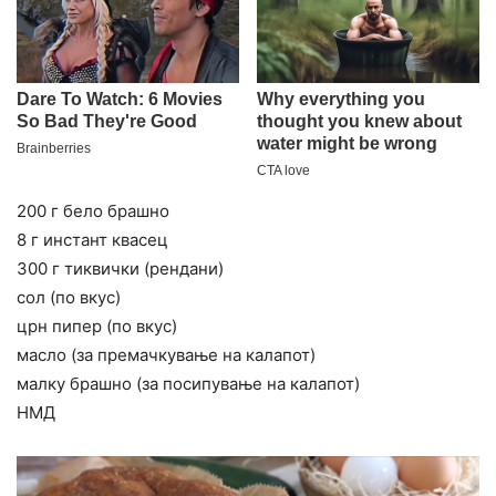
200 г бело брашно
8 г инстант квасец
300 г тиквички (рендани)
сол (по вкус)
црн пипер (по вкус)
масло (за премачкување на калапот)
малку брашно (за посипување на калапот)
НМД