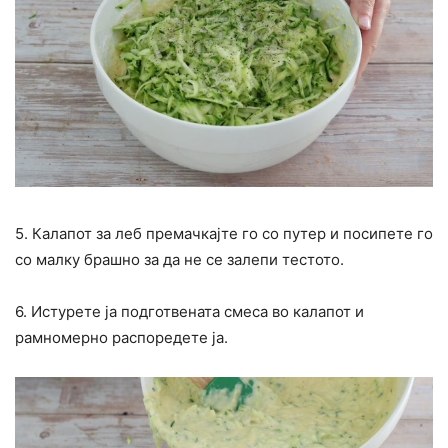
5. Калапот за леб премачкајте го со путер и посипете го
со малку брашно за да не се залепи тестото.
6. Истурете ја подготвената смеса во калапот и
рамномерно распоредете ја.