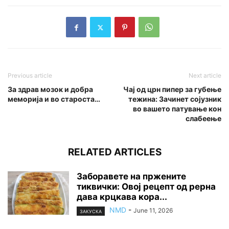
Previous article
Next article
За здрав мозок и добра
Чај од црн пипер за губење
меморија и во староста…
тежина: Зачинет сојузник
во вашето патување кон
слабеење
RELATED ARTICLES
Заборавете на пржените
тиквички: Овој рецепт од рерна
дава крцкава кора...
NMD
-
June 11, 2026
ЗАКУСКА