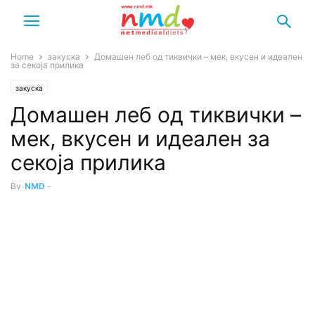
Home
закуска
Домашен леб од тиквички – мек, вкусен и идеален
за секоја прилика
закуска
Домашен леб од тиквички –
мек, вкусен и идеален за
секоја прилика
By
NMD
-