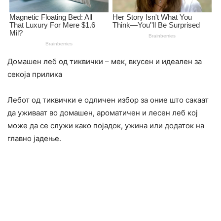
Домашен леб од тиквички – мек, вкусен и идеален за
секоја прилика
Лебот од тиквички е одличен избор за оние што сакаат
да уживаат во домашен, ароматичен и лесен леб кој
може да се служи како појадок, ужина или додаток на
главно јадење.