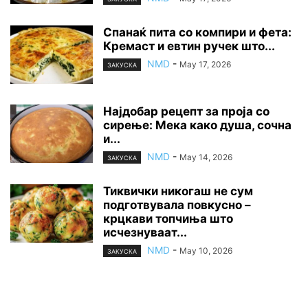
Спанаќ пита со компири и фета:
Кремаст и евтин ручек што...
NMD
-
May 17, 2026
ЗАКУСКА
Најдобар рецепт за проја со
сирење: Мека како душа, сочна
и...
NMD
-
May 14, 2026
ЗАКУСКА
Тиквички никогаш не сум
подготвувала повкусно –
крцкави топчиња што
исчезнуваат...
NMD
-
May 10, 2026
ЗАКУСКА