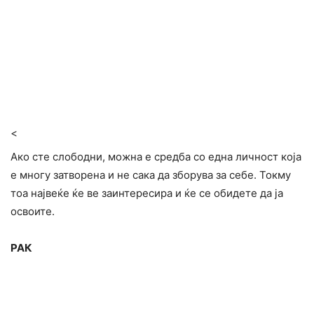
<
Ако сте слободни, можна е средба со една личност која
е многу затворена и не сака да зборува за себе. Токму
тоа највеќе ќе ве заинтересира и ќе се обидете да ја
освоите.
РАК