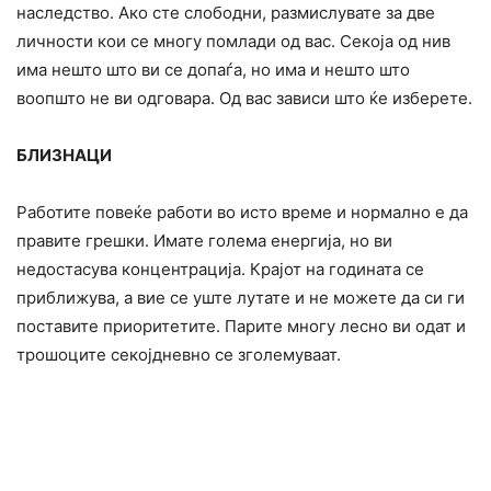
наследство. Ако сте слободни, размислувате за две
личности кои се многу помлади од вас. Секоја од нив
има нешто што ви се допаѓа, но има и нешто што
воопшто не ви одговара. Од вас зависи што ќе изберете.
БЛИЗНАЦИ
Работите повеќе работи во исто време и нормално е да
правите грешки. Имате голема енергија, но ви
недостасува концентрација. Крајот на годината се
приближува, а вие се уште лутате и не можете да си ги
поставите приоритетите. Парите многу лесно ви одат и
трошоците секојдневно се зголемуваат.