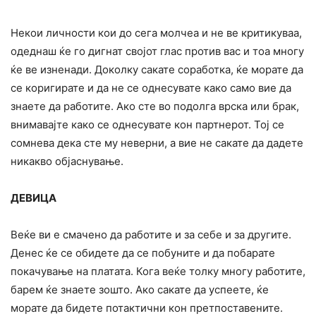
Некои личности кои до сега молчеа и не ве критикуваа,
одеднаш ќе го дигнат својот глас против вас и тоа многу
ќе ве изненади. Доколку сакате соработка, ќе морате да
се коригирате и да не се однесувате како само вие да
знаете да работите. Ако сте во подолга врска или брак,
внимавајте како се однесувате кон партнерот. Тој се
сомнева дека сте му неверни, а вие не сакате да дадете
никакво објаснување.
ДЕВИЦА
Веќе ви е смачено да работите и за себе и за другите.
Денес ќе се обидете да се побуните и да побарате
покачување на платата. Кога веќе толку многу работите,
барем ќе знаете зошто. Ако сакате да успеете, ќе
морате да бидете потактични кон претпоставените.