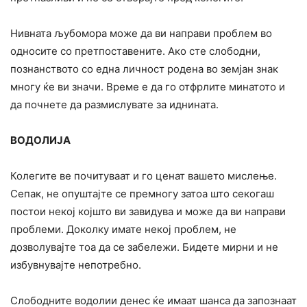
Нивната љубомора може да ви направи проблем во
односите со претпоставените. Ако сте слободни,
познанството со една личност родена во земјан знак
многу ќе ви значи. Време е да го отфрлите минатото и
да почнете да размислувате за иднината.
ВОДОЛИЈА
Колегите ве почитуваат и го ценат вашето мислење.
Сепак, не опуштајте се премногу затоа што секогаш
постои некој којшто ви завидува и може да ви направи
проблеми. Доколку имате некој проблем, не
дозволувајте тоа да се забележи. Бидете мирни и не
избувнувајте непотребно.
Слободните водолии денес ќе имаат шанса да запознаат