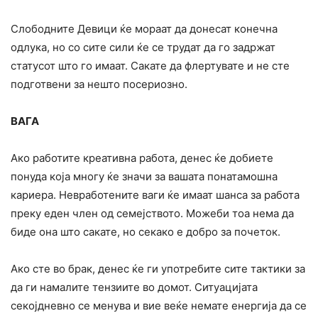
Слободните Девици ќе мораат да донесат конечна
одлука, но со сите сили ќе се трудат да го задржат
статусот што го имаат. Сакате да флертувате и не сте
подготвени за нешто посериозно.
ВАГА
Ако работите креативна работа, денес ќе добиете
понуда која многу ќе значи за вашата понатамошна
кариера. Невработените ваги ќе имаат шанса за работа
преку еден член од семејството. Можеби тоа нема да
биде она што сакате, но секако е добро за почеток.
Ако сте во брак, денес ќе ги употребите сите тактики за
да ги намалите тензиите во домот. Ситуацијата
секојдневно се менува и вие веќе немате енергија да се