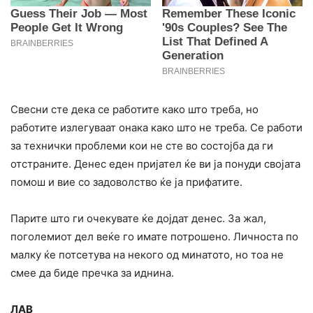
Свесни сте дека се работите како што треба, но
работите излегуваат онака како што не треба. Се работи
за технички проблеми кои не сте во состојба да ги
отстраните. Денес еден пријател ќе ви ја понуди својата
помош и вие со задоволство ќе ја прифатите.
Парите што ги очекувате ќе дојдат денес. За жал,
поголемиот дел веќе го имате потрошено. Личноста по
малку ќе потсетува на некого од минатото, но тоа не
смее да биде пречка за иднина.
ЛАВ