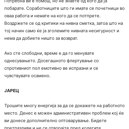
Потребна ви е помош, но не знаете од кого да ја
побарате. Соработниците што ги имате се почетници во
оваа работа и немате на кого да се потпрете.
Воздржете се од критики на нивна сметка, затоа што на
тој начин само ќе ја зголемите нивната несигурност и
нема да добиете ништо за возврат.
Ако сте слободни, време е да го менувате
однесувањето. Досегашното флертување со
спротивниот пол емотивно ве испразни и се
чувствувате осамено.
ЈАРЕЦ
Трошите многу енергија за да се докажете на работното
место. Денес е можен административен проблем кој ќе
ви донесе дополнително оптоварување. Бидете
претпазливи и не се отворајте пред колегите.