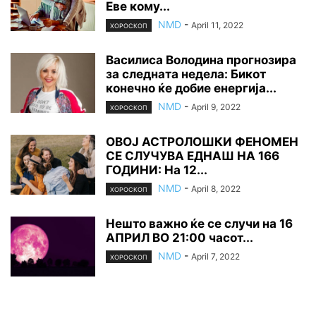
Еве кому...
NMD
-
April 11, 2022
ХОРОСКОП
Василиса Володина прогнозира
за следната недела: Бикот
конечно ќе добие енергија...
NMD
-
April 9, 2022
ХОРОСКОП
ОВОЈ АСТРОЛОШКИ ФЕНОМЕН
СЕ СЛУЧУВА ЕДНАШ НА 166
ГОДИНИ: На 12...
NMD
-
April 8, 2022
ХОРОСКОП
Нешто важно ќе се случи на 16
АПРИЛ ВО 21:00 часот...
NMD
-
April 7, 2022
ХОРОСКОП