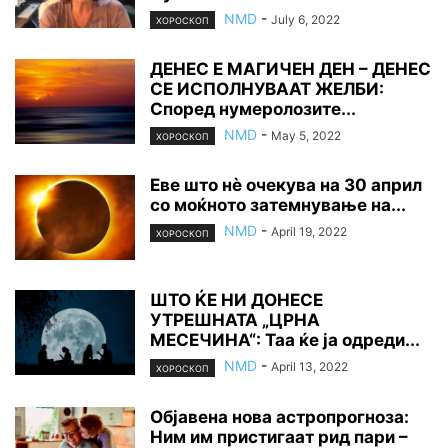
NMD
-
July 6, 2022
ХОРОСКОП
ДЕНЕС Е МАГИЧЕН ДЕН – ДЕНЕС
СЕ ИСПОЛНУВААТ ЖЕЛБИ:
Според нумеролозите...
NMD
-
May 5, 2022
ХОРОСКОП
Еве што нè очекува на 30 април
со моќното затемнување на...
NMD
-
April 19, 2022
ХОРОСКОП
ШТО ЌЕ НИ ДОНЕСЕ
УТРЕШНАТА „ЦРНА
МЕСЕЧИНА“: Таа ќе ја одреди...
NMD
-
April 13, 2022
ХОРОСКОП
Објавена нова астропрогноза:
Ним им пристигаат рид пари –