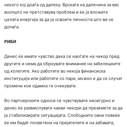
некого кој доаѓа од далеку. Врската на далечина за вас
воопшто не претставува проблем и ќе ја вложите
целата енергија за да ја освоите личноста што ви се
допаѓа.
РИБИ
Денес ќе имате чувство дека се наоѓате на чекор пред
другите и нема да обрнувате внимание на забелешките
од колегите. Ако работите во некоја финансиска
институција или работите со пари, можно е да се случат
промени кои одамна ги очекувате.
Во партнерските односи се чувствувате несигурно и
денес ќе размислувате какви чекори да преземете за да
ја стабилизирате ситуацијата. Слободните овни повеќе
ќе им бидат посветени на пријателите и на забавата,