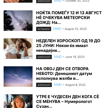
NMD
-
October 30, 2023
ХОРОСКОП
НОЌТА ПОМЕЃУ 12 И 13 АВГУСТ
НÈ ОЧЕКУВА МЕТЕОРСКИ
ДОЖД: На...
NMD
-
August 10, 2023
ОСТАНАТО
НЕДЕЛЕН ХОРОСКОП ОД 19 ДО
25 ЈУНИ: Некои ќе имаат
ненадејни...
NMD
-
June 19, 2023
ХОРОСКОП
НА ОВОЈ ДЕН СЕ ОТВОРА
НЕБОТО: Денешниот датум
исполнува желби и...
NMD
-
August 8, 2022
ХОРОСКОП
УТРЕ Е ЧУДЕСЕН ДЕН КОГА СÈ
СЕ МЕНУВА – Нумерологот
Сузан...