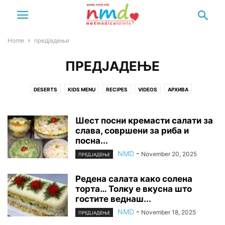
Home
предјадење
ПРЕДЈАДЕЊЕ
DESERTS
KIDS MENU
RECIPES
VIDEOS
АРХИВА
БИЛКАРСТВО
ВЕСТИ
ГРАДИНАРСТВО
ДЕСЕРТИ
ДИЕТИ
ДОКТОРИ
ЕСТРАДА
ЗАКУСКА
ЗДРАВЈЕ
ЗИМНИЦА
Шест посни кремасти салати за
МЛЕЧНИ ПРОИЗВОДИ
слава, совршени за риба и
НАПИТОК
НАРОДНА МЕДИЦИНА
посна...
НУТРИЦИОНИЗАМ
ОБИЧАИ
ОСТАНАТО
ПЕЧЕНО МЕСО
ПИТА
NMD
-
November 20, 2025
ПОГАЧА
ПОЛИТИКА ЗА ПРИВАТНОСТ
ПОСНИ КОЛАЧИ
ПРЕДЈАДЕЊЕ
ПОСНО ЈАДЕЊЕ
ПРЕДЈАДЕЊЕ
ПРИРОДНА КОЗМЕТИКА
Редена салата како солена
ПСИХОЛОГИЈА
РЕЛИГИЈА
РЕЦЕПТИ
РИБА
САЛАТИ
торта… Толку е вкусна што
СИТНИ КОЛАЧИ
СЛАТКО ЏЕМ МАРМАЛАД
СОКОВИ
СУПИ И ЧОРБИ
гостите веднаш...
ТЕСТО
ТОРТА
УСЛОВИ ЗА КОРИСТЕЊЕ
ШЕРБЕТНИ КОЛАЧИ
NMD
-
November 18, 2025
ПРЕДЈАДЕЊЕ