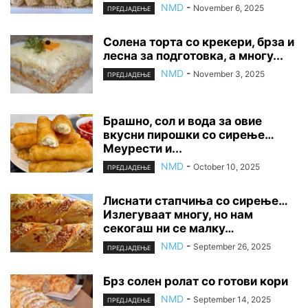
NMD
-
November 6, 2025
ПРЕДЈАДЕЊЕ
Солена торта со крекери, брза и
лесна за подготовка, а многу...
NMD
-
November 3, 2025
ПРЕДЈАДЕЊЕ
Брашно, сол и вода за овие
вкусни пирошки со сирење…
Меурести и...
NMD
-
October 10, 2025
ПРЕДЈАДЕЊЕ
Лиснати стапчиња со сирење…
Излегуваат многу, но нам
секогаш ни се малку…
NMD
-
September 26, 2025
ПРЕДЈАДЕЊЕ
Брз солен ролат со готови кори
NMD
-
September 14, 2025
ПРЕДЈАДЕЊЕ