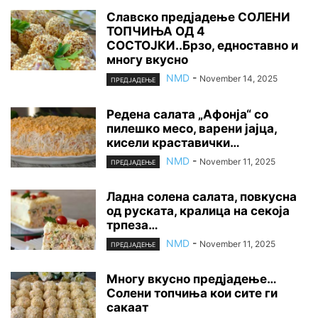
Славско предјадење СОЛЕНИ
ТОПЧИЊА ОД 4
СОСТОЈКИ..Брзо, едноставно и
многу вкусно
NMD
-
November 14, 2025
ПРЕДЈАДЕЊЕ
Редена салата „Афонја“ со
пилешко месо, варени јајца,
кисели краставички…
NMD
-
November 11, 2025
ПРЕДЈАДЕЊЕ
Ладна солена салата, повкусна
од руската, кралица на секоја
трпеза…
NMD
-
November 11, 2025
ПРЕДЈАДЕЊЕ
Многу вкусно предјадење…
Солени топчиња кои сите ги
сакаат