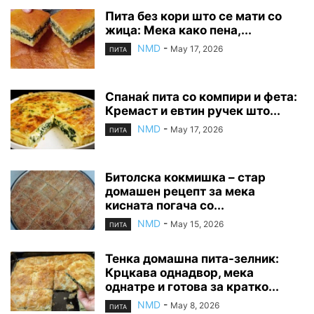
Пита без кори што се мати со
жица: Мека како пена,...
NMD
-
May 17, 2026
ПИТА
Спанаќ пита со компири и фета:
Кремаст и евтин ручек што...
NMD
-
May 17, 2026
ПИТА
Битолска кокмишка – стар
домашен рецепт за мека
кисната погача со...
NMD
-
May 15, 2026
ПИТА
Тенка домашна пита-зелник:
Крцкава однадвор, мека
однатре и готова за кратко...
NMD
-
May 8, 2026
ПИТА