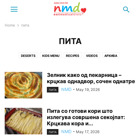
Home
пита
ПИТА
DESERTS
KIDS MENU
RECIPES
VIDEOS
АРХИВА
БИЛКАРСТВО
ВЕСТИ
ГРАДИНАРСТВО
ДЕСЕРТИ
ДИЕТИ
ДОКТОРИ
ЕСТРАДА
ЗАКУСКА
ЗДРАВЈЕ
ЗИМНИЦА
Зелник како од пекарница –
МЛЕЧНИ ПРОИЗВОДИ
крцкав однадвор, сочен однатре
НАПИТОК
НАРОДНА МЕДИЦИНА
НУТРИЦИОНИЗАМ
ОБИЧАИ
ОСТАНАТО
ПЕЧЕНО МЕСО
ПИТА
NMD
-
May 19, 2026
ПИТА
ПОГАЧА
ПОЛИТИКА ЗА ПРИВАТНОСТ
ПОСНИ КОЛАЧИ
ПОСНО ЈАДЕЊЕ
ПРЕДЈАДЕЊЕ
ПРИРОДНА КОЗМЕТИКА
Пита со готови кори што
ПСИХОЛОГИЈА
РЕЛИГИЈА
РЕЦЕПТИ
РИБА
САЛАТИ
излегува совршена секојпат:
СИТНИ КОЛАЧИ
СЛАТКО ЏЕМ МАРМАЛАД
СОКОВИ
СУПИ И ЧОРБИ
Крцкава кора и...
ТЕСТО
ТОРТА
УСЛОВИ ЗА КОРИСТЕЊЕ
ШЕРБЕТНИ КОЛАЧИ
NMD
-
May 17, 2026
ПИТА