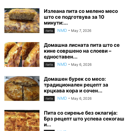
Излеана пита со мелено месо
што се подготвува за 10
минути:...
NMD
-
May 7, 2026
ПИТА
Домашна лисната пита што се
кине совршено на слоеви –
едноставен...
NMD
-
May 6, 2026
ПИТА
Домашен бурек со месо:
традиционален рецепт за
крцкава кора и сочен...
NMD
-
May 6, 2026
ПИТА
Пита со сирење без оклагија:
Брз рецепт што успева секогаш
и...