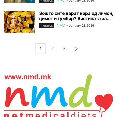
NMD
-
January 21, 2026
НАПИТОК
Зошто сите варат кора од лимон,
цимет и ѓумбир? Вистината за...
NMD
-
January 21, 2026
НАПИТОК
1
2
3