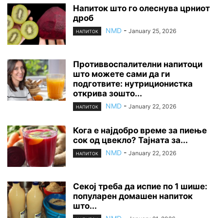
Напиток што го олеснува црниот
дроб
NMD
-
January 25, 2026
НАПИТОК
Противвоспалителни напитоци
што можете сами да ги
подготвите: нутриционистка
открива зошто...
NMD
-
January 22, 2026
НАПИТОК
Кога е најдобро време за пиење
сок од цвекло? Тајната за...
NMD
-
January 22, 2026
НАПИТОК
Секој треба да испие по 1 шише:
популарен домашен напиток
што...