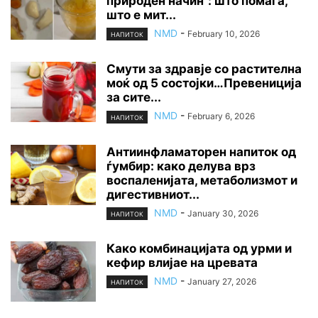
природен начин“: што помага,
што е мит...
NMD
-
February 10, 2026
НАПИТОК
Смути за здравје со растителна
моќ од 5 состојки…Превениција
за сите...
NMD
-
February 6, 2026
НАПИТОК
Антиинфламаторен напиток од
ѓумбир: како делува врз
воспаленијата, метаболизмот и
дигестивниот...
NMD
-
January 30, 2026
НАПИТОК
Како комбинацијата од урми и
кефир влијае на цревата
NMD
-
January 27, 2026
НАПИТОК