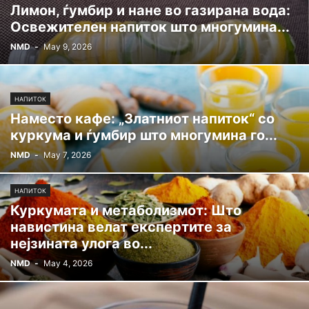
Лимон, ѓумбир и нане во газирана вода:
Освежителен напиток што многумина...
NMD
-
May 9, 2026
НАПИТОК
Наместо кафе: „Златниот напиток“ со
куркума и ѓумбир што многумина го...
NMD
-
May 7, 2026
НАПИТОК
Куркумата и метаболизмот: Што
навистина велат експертите за
нејзината улога во...
NMD
-
May 4, 2026