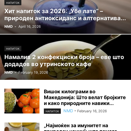
НАПИТОК
Хит напиток за 2026: „Убе лате“ –
природен антиоксиданс и алтернатива...
NMD
-
April 16, 2026
НАПИТОК
Намалив 2 конфекциски броја – еве што
додадов во утринското кафе
NMD
-
February 19, 2026
Вишок килограми во
Македонија: Што велат бројките
и како природните навики...
NMD
-
February 16, 2026
НАПИТОК
„Најмоќен за имунитет на