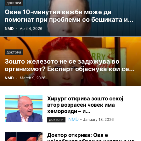
ДОКТОРИ
Овие 10-минутни вежби може да
помогнат при проблеми со бешиката и...
NMD
-
April 4, 2026
ДОКТОРИ
Зошто железото не се задржува во
организмот? Експерт објаснува кои се...
NMD
-
March 9, 2026
Хирург открива зошто секој
втор возрасен човек има
хемороиди – и...
NMD
-
January 18, 2026
ДОКТОРИ
Доктор открива: Ова е