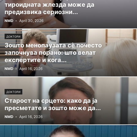
тироидната жлезда може да
предизвика сериозни...
NMD
-
April 30, 2026
ДОКТОРИ
Зошто менопаузата сè почесто
започнува порано: што велат
експертите и кога...
NMD
-
April 16, 2026
ДОКТОРИ
Старост на срцето: како да ја
пресметате и зошто може да...
NMD
-
April 16, 2026