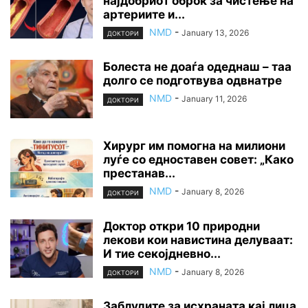
најдобриот оброк за чистење на
артериите и...
NMD
-
January 13, 2026
ДОКТОРИ
Болеста не доаѓа одеднаш – таа
долго се подготвува одвнатре
NMD
-
January 11, 2026
ДОКТОРИ
Хирург им помогна на милиони
луѓе со едноставен совет: „Како
престанав...
NMD
-
January 8, 2026
ДОКТОРИ
Доктор откри 10 природни
лекови кои навистина делуваат:
И тие секојдневно...
NMD
-
January 8, 2026
ДОКТОРИ
Заблудите за исхраната кај лица