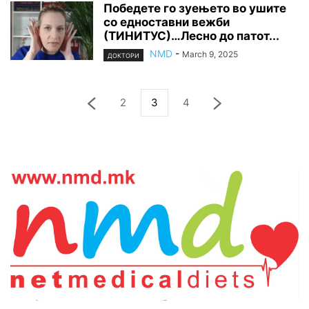
Победете го зуењето во ушите
со едноставни вежби
(ТИНИТУС)…Лесно до патот...
NMD
-
March 9, 2025
ДОКТОРИ
2
3
4