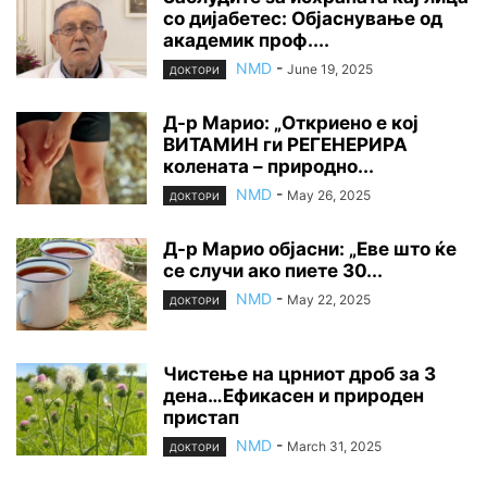
со дијабетес: Објаснување од
академик проф....
NMD
-
June 19, 2025
ДОКТОРИ
Д-р Марио: „Откриено е кој
ВИТАМИН ги РЕГЕНЕРИРА
колената – природно...
NMD
-
May 26, 2025
ДОКТОРИ
Д-р Марио објасни: „Еве што ќе
се случи ако пиете 30...
NMD
-
May 22, 2025
ДОКТОРИ
Чистење на црниот дроб за 3
дена…Ефикасен и природен
пристап
NMD
-
March 31, 2025
ДОКТОРИ