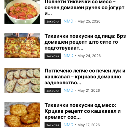
Полнети тиквички со месо –
сочен домашен ручек со јогурт
и...
NMD
-
May 25, 2026
ЗАКУСКА
Тиквички повкусни од пица: Брз
домашен рецепт што сите го
подготвуваат...
NMD
-
May 24, 2026
ЗАКУСКА
Потпечено лепче со печен лук и
кашкавал – крцкаво домашно
задоволство...
NMD
-
May 21, 2026
ЗАКУСКА
Тиквички повкусни од месо:
Крцкав рецепт со кашкавал и
кремаст сос...
NMD
-
May 17, 2026
ЗАКУСКА