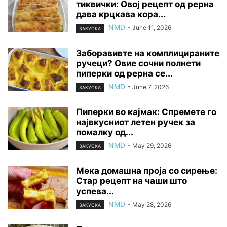
тиквички: Овој рецепт од рерна
дава крцкава кора...
NMD
-
June 11, 2026
ЗАКУСКА
Заборавивте на комплицираните
ручеци? Овие сочни полнети
пиперки од рерна се...
NMD
-
June 7, 2026
ЗАКУСКА
Пиперки во кајмак: Спремете го
највкусниот летен ручек за
помалку од...
NMD
-
May 29, 2026
ЗАКУСКА
Мека домашна проја со сирење:
Стар рецепт на чаши што
успева...
NMD
-
May 28, 2026
ЗАКУСКА