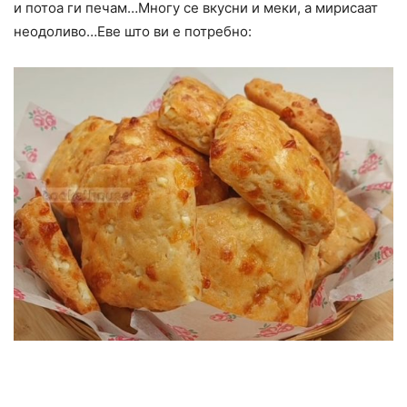
и потоа ги печам…Многу се вкусни и меки, а мирисаат
неодоливо…Еве што ви е потребно: