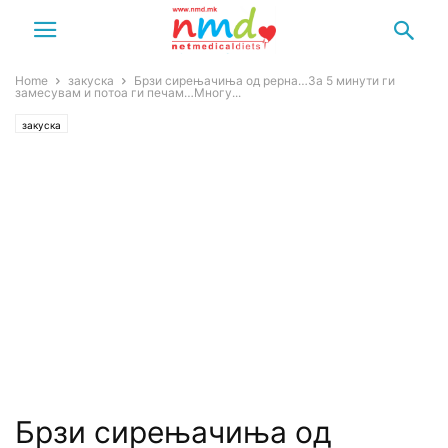
Home
закуска
Брзи сирењачиња од рерна…За 5 минути ги
замесувам и потоа ги печам…Многу...
закуска
Брзи сирењачиња од