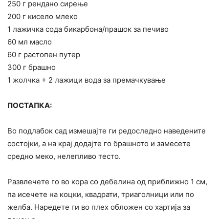
250 г рендано сирење
200 г кисело млеко
1 лажичка сода бикарбона/прашок за печиво
60 мл масло
60 г растопен путер
300 г брашно
1 жолчка + 2 лажици вода за премачкување
ПОСТАПКА:
Во подлабок сад измешајте ги редоследно наведените
состојки, а на крај додајте го брашното и замесете
средно меко, нелепливо тесто.
Развлечете го во кора со дебелина од приближно 1 см,
па исечете на коцки, квадрати, триаголници или по
желба. Наредете ги во плех обложен со хартија за