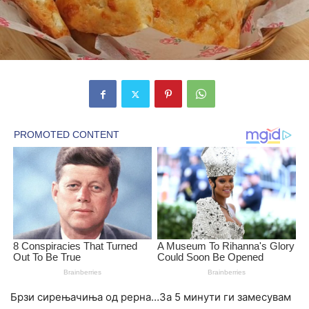
Брзи сирењачиња од рерна…За 5 минути ги замесувам