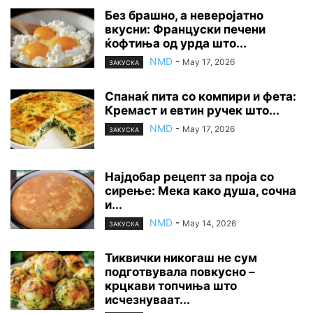
Без брашно, а неверојатно
вкусни: Француски печени
ќофтиња од урда што...
NMD
-
May 17, 2026
ЗАКУСКА
Спанаќ пита со компири и фета:
Кремаст и евтин ручек што...
NMD
-
May 17, 2026
ЗАКУСКА
Најдобар рецепт за проја со
сирење: Мека како душа, сочна
и...
NMD
-
May 14, 2026
ЗАКУСКА
Тиквички никогаш не сум
подготвувала повкусно –
крцкави топчиња што
исчезнуваат...