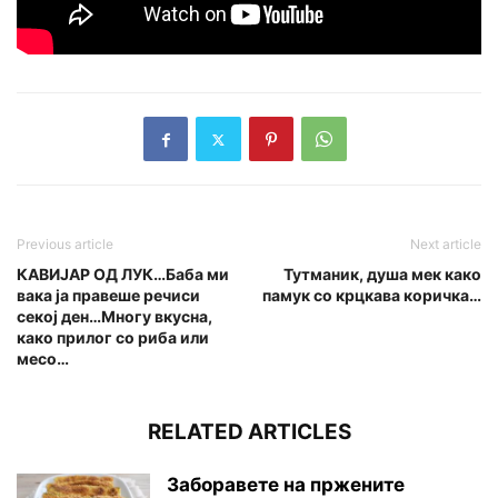
Previous article
Next article
КАВИЈАР ОД ЛУК…Баба ми
Тутманик, душа мек како
вака ја правеше речиси
памук со крцкава коричка…
секој ден…Многу вкусна,
како прилог со риба или
месо…
RELATED ARTICLES
Заборавете на пржените