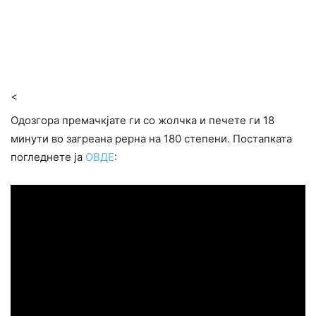
<
Одозгора премачкјате ги со жолчка и печете ги 18
минути во загреана рерна на 180 степени. Постапката
погледнете ја
ОВДЕ
: