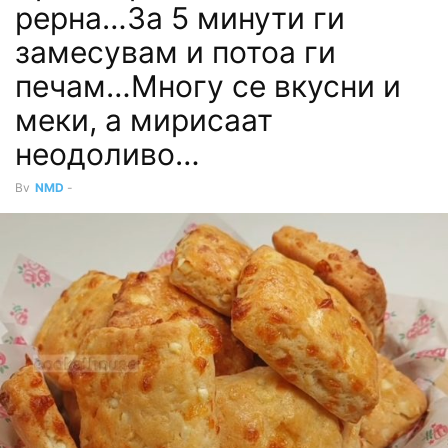
рерна…За 5 минути ги
замесувам и потоа ги
печам…Многу се вкусни и
меки, а мирисаат
неодоливо…
By
NMD
-