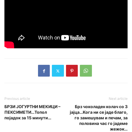
Previous article
Next article
БРЗИ ЈОГУРТНИ МЕКИЦИ –
Брз чоколаден колач со 3
ПЕКСИМЕТИ…Топол
јајца…Кога ни се јаде благо,
појадок за 15 минути…
го замешувам и печам, за
половина час го јадеме
жежок…