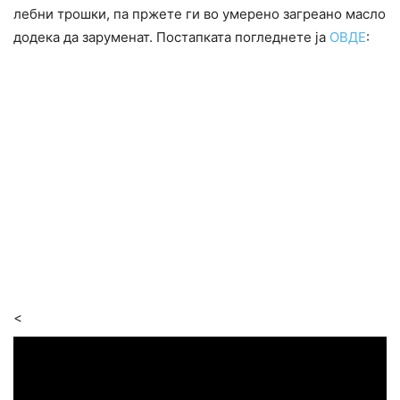
лебни трошки, па пржете ги во умерено загреано масло
додека да заруменат. Постапката погледнете ја
ОВДЕ
:
<