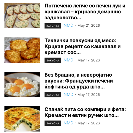
Потпечено лепче со печен лук и
кашкавал – крцкаво домашно
задоволство...
NMD
-
May 21, 2026
ЗАКУСКА
Тиквички повкусни од месо:
Крцкав рецепт со кашкавал и
кремаст сос...
NMD
-
May 17, 2026
ЗАКУСКА
Без брашно, а неверојатно
вкусни: Француски печени
ќофтиња од урда што...
NMD
-
May 17, 2026
ЗАКУСКА
Спанаќ пита со компири и фета:
Кремаст и евтин ручек што...
NMD
-
May 17, 2026
ЗАКУСКА