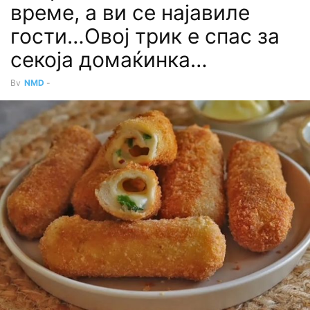
време, а ви се најавиле
гости…Овој трик е спас за
секоја домаќинка…
By
NMD
-