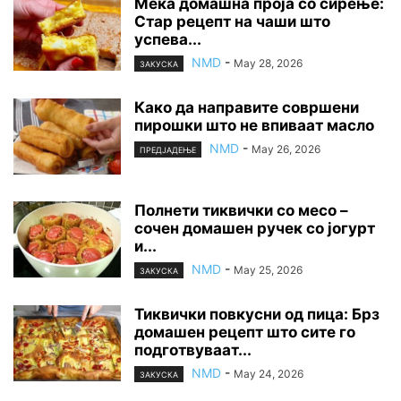
Мека домашна проја со сирење:
Стар рецепт на чаши што
успева...
NMD
-
May 28, 2026
ЗАКУСКА
Како да направите совршени
пирошки што не впиваат масло
NMD
-
May 26, 2026
ПРЕДЈАДЕЊЕ
Полнети тиквички со месо –
сочен домашен ручек со јогурт
и...
NMD
-
May 25, 2026
ЗАКУСКА
Тиквички повкусни од пица: Брз
домашен рецепт што сите го
подготвуваат...
NMD
-
May 24, 2026
ЗАКУСКА