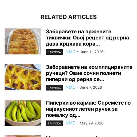
RELATED ARTICLES
Заборавете на пржените
тиквички: Овој рецепт од рерна
дава крцкава кора...
NMD
-
June 11, 2026
ЗАКУСКА
Заборавивте на комплицираните
ручеци? Овие сочни полнети
пиперки од рерна се...
NMD
-
June 7, 2026
ЗАКУСКА
Пиперки во кајмак: Спремете го
највкусниот летен ручек за
помалку од...
NMD
-
May 29, 2026
ЗАКУСКА