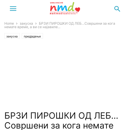
Home
закуска
БРЗИ ПИРОШКИ ОД ЛЕБ…Совршени за кога
немате време, а ви се најавиле...
закуска
предјадење
БРЗИ ПИРОШКИ ОД ЛЕБ…
Совршени за кога немате