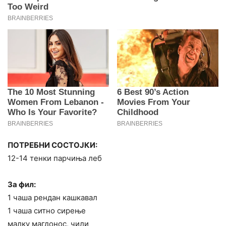
ПОТРЕБНИ СОСТОЈКИ:
12-14 тенки парчиња леб
За фил:
1 чаша рендан кашкавал
1 чаша ситно сирење
малку магдонос, чили