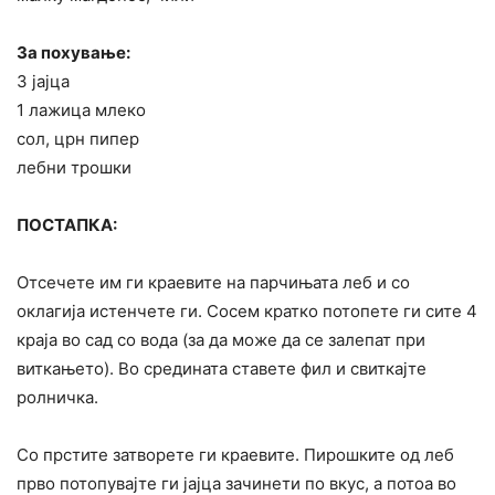
За похување:
3 јајца
1 лажица млеко
сол, црн пипер
лебни трошки
ПОСТАПКА:
Отсечете им ги краевите на парчињата леб и со
оклагија истенчете ги. Сосем кратко потопете ги сите 4
краја во сад со вода (за да може да се залепат при
виткањето). Во средината ставете фил и свиткајте
ролничка.
Со прстите затворете ги краевите. Пирошките од леб
прво потопувајте ги јајца зачинети по вкус, а потоа во