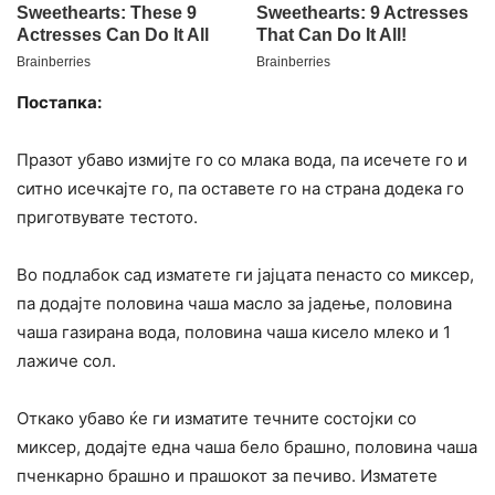
Постапка:
Празот убаво измијте го со млака вода, па исечете го и
ситно исечкајте го, па оставете го на страна додека го
приготвувате тестото.
Во подлабок сад изматете ги јајцата пенасто со миксер,
па додајте половина чаша масло за јадење, половина
чаша газирана вода, половина чаша кисело млеко и 1
лажиче сол.
Откако убаво ќе ги изматите течните состојки со
миксер, додајте една чаша бело брашно, половина чаша
пченкарно брашно и прашокот за печиво. Изматете