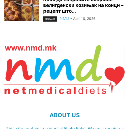
велигденски козињак на конци –
рецепт што...
NMD
-
April 10, 2026
ПОГАЧА
ABOUT US
This site contains product affiliate links. We may receive a