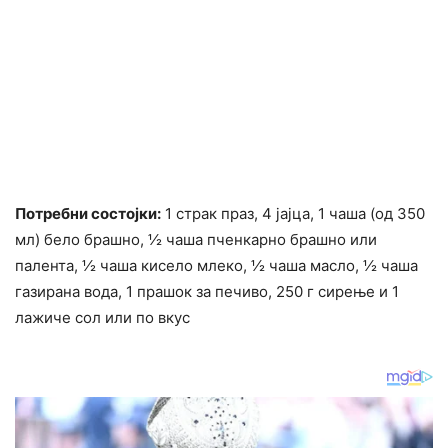
Потребни состојки:
1 страк праз, 4 јајца, 1 чаша (од 350
мл) бело брашно, ½ чаша пченкарно брашно или
палента, ½ чаша кисело млеко, ½ чаша масло, ½ чаша
газирана вода, 1 прашок за печиво, 250 г сирење и 1
лажиче сол или по вкус