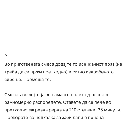
<
Во приготвената смеса додајте го исечканиот праз (не
треба да се пржи претходно) и ситно издробеното
сирење. Промешајте.
Смесата излејте ја во намастен плех од рерна и
рамномерно распоредете. Ставете да се пече во
претходно загреана рерна на 210 степени, 25 минути.
Проверете со чепкалка за заби дали е печена.