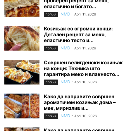
проверен рецепт за меко,
еластично и богато...
NMD
-
April 11, 2026
ПОГАЧА
Козињак со огромни конци:
Детален рецепт за меко,
еластично тесто и...
NMD
-
April 11, 2026
ПОГАЧА
Совршен велигденски козињак
на конци: Техника што
гарантира меко и влакнесто...
NMD
-
April 10, 2026
ПОГАЧА
Како да направите совршен
ароматичем козињак дома –
мек, миризлив и...
NMD
-
April 10, 2026
ПОГАЧА
Како да направите совршен