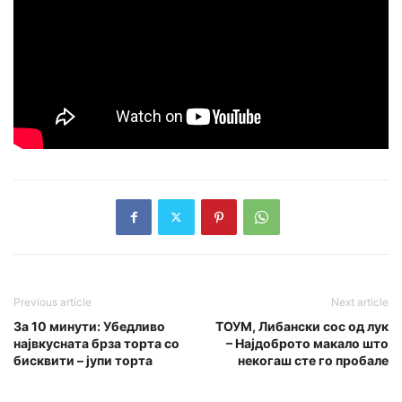
Previous article
Next article
За 10 минути: Убедливо
ТОУМ, Либански сос од лук
највкусната брза торта со
– Најдоброто макало што
бисквити – јупи торта
некогаш сте го пробале