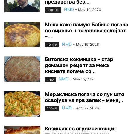
предавства без...
NMD
-
May 19, 2026
РЕЦЕПТИ
Мека како памук: Бабина погача
со сирење што успева секојпат
–...
NMD
-
May 19, 2026
ПОГАЧА
Битолска кокмишка – стар
домашен рецепт за мека
кисната погача со...
NMD
-
May 15, 2026
ПИТА
Мераклиска погача со лук што
освојува на прв залак – мека,...
NMD
-
April 27, 2026
ПОГАЧА
Козињак со огромни конци: