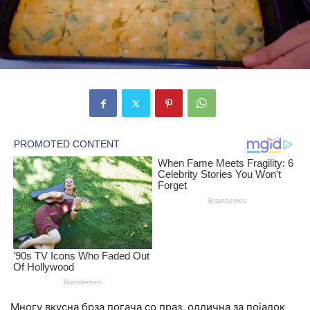
Многу вкусна брза погача со праз, одлична за појадок