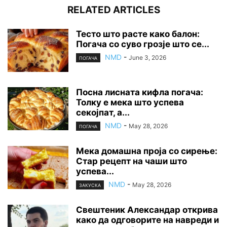
RELATED ARTICLES
Тесто што расте како балон:
Погача со суво грозје што се...
NMD
-
June 3, 2026
ПОГАЧА
Посна лисната кифла погача:
Толку е мека што успева
секојпат, а...
NMD
-
May 28, 2026
ПОГАЧА
Мека домашна проја со сирење:
Стар рецепт на чаши што
успева...
NMD
-
May 28, 2026
ЗАКУСКА
Свештеник Александар открива
како да одговорите на навреди и