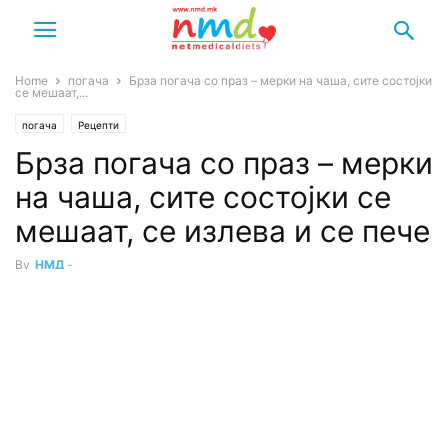
Home
погача
Брза погача со праз – мерки на чаша, сите состојки
се мешаат,...
погача
Рецепти
Брза погача со праз – мерки
на чаша, сите состојки се
мешаат, се излева и се пече
By
НМД
-