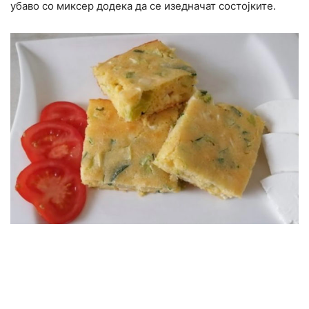
убаво со миксер додека да се изедначат состојките.