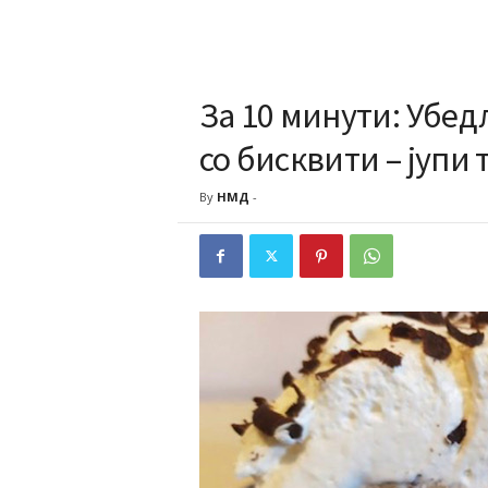
За 10 минути: Убед
со бисквити – јупи 
By
НМД
-