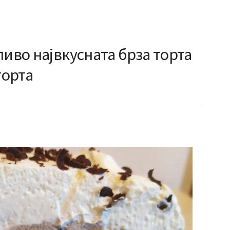
ливо највкусната брза торта
торта