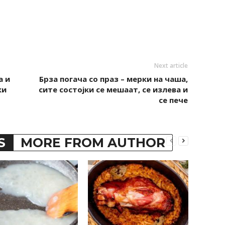
Next article
а и
Брза погача со праз – мерки на чаша,
ки
сите состојки се мешаат, се излева и
се пече
S
MORE FROM AUTHOR