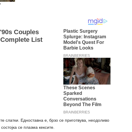
те слатки. Едноставна е, брзо се приготвува, неодоливо
 состојка се плазма кексите.