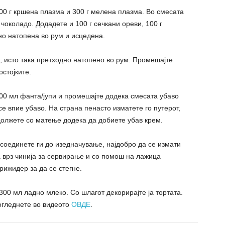
00 г кршена плазма и 300 г мелена плазма. Во смесата
чоколадо. Додадете и 100 г сечкани ореви, 100 г
но натопена во рум и исцедена.
е, исто така претходно натопено во рум. Промешајте
стојките.
600 мл фанта/јупи и промешајте додека смесата убаво
се впие убаво. На страна пенасто изматете го путерот,
должете со матење додека да добиете убав крем.
соединете ги до изедначување, најдобро да се измати
а врз чинија за сервирање и со помош на лажица
фрижидер за да се стегне.
300 мл ладно млеко. Со шлагот декорирајте ја тортата.
огледнете во видеото
ОВДЕ
.