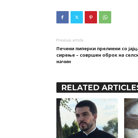
Previous article
Печени пиперки прелиени со јајц
сирење – совршен оброк на селс
начин
RELATED ARTICLE