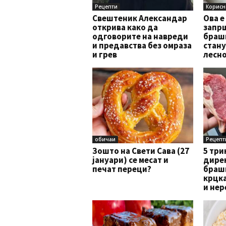
Рецепти
Корисн
Свештеник Александар
Ова е
открива како да
запрш
одговорите на навреди
брашн
и предавства без омраза
стану
и грев
лесно
обичаи
Рецепт
Зошто на Свети Сава (27
5 три
јануари) се месат и
дирек
печат переци?
браш
крцка
и нер