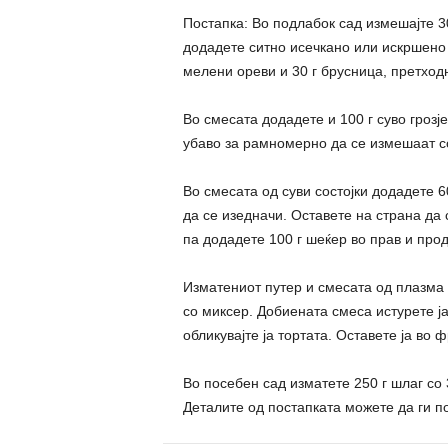
Постапка: Во подлабок сад измешајте 3
додадете ситно исечкано или искршено 
мелени ореви и 30 г брусница, претход
Во смесата додадете и 100 г суво грозј
убаво за рамномерно да се измешаат со
Во смесата од суви состојки додадете 
да се изедначи. Оставете на страна да 
па додадете 100 г шеќер во прав и про
Изматениот путер и смесата од плазма 
со миксер. Добиената смеса истурете ј
обликувајте ја тортата. Оставете ја во 
Во посебен сад изматете 250 г шлаг со 
Деталите од постапката можете да ги п