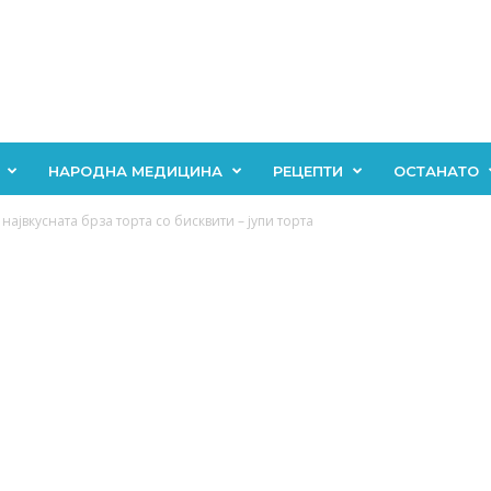
НАРОДНА МЕДИЦИНА
РЕЦЕПТИ
ОСТАНАТО
највкусната брза торта со бисквити – јупи торта