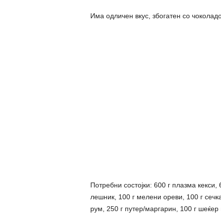
Има одличен вкус, збогатен со чоколадо
Потребни состојки: 600 г плазма кекси, 
лешник, 100 г мелени ореви, 100 г сечка
рум, 250 г путер/маргарин, 100 г шеќер