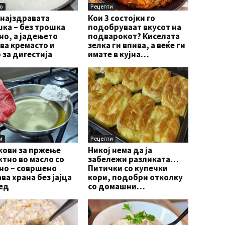
о
Рецепти
 најздравата
Кои 3 состојки го
ка – без трошка
подобруваат вкусот на
о, а јадењето
подварокот? Киселата
ва кремасто и
зелка ги впива, а веќе ги
 за дигестија
имате в кујна…
и
Рецепти
кови за пржење
Никој нема да ја
тно во масло со
забележи разликата…
но – совршено
Питички со купечки
ва храна без јајца
кори, подобри отколку
ед
со домашни…