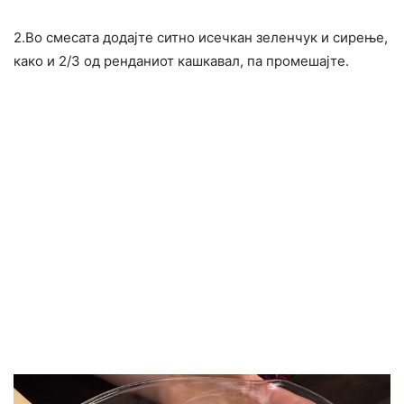
2.Во смесата додајте ситно исечкан зеленчук и сирење,
како и 2/3 од ренданиот кашкавал, па промешајте.