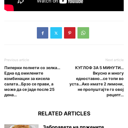
Previous article
Next article
Пиперки полнети со зелка…
КУГЛОФ ЗА 5 МИНУТИ…
Една од омилените
Вкусно и многу
комбинации за кисела
едноставно…се топи во
салата…Брзо се прави, а
уста…Ако имате 2 лимони,
може да се јаде после 25
не пропуштајте го овој
дена…
рецепт…
RELATED ARTICLES
Заборавете на пржените