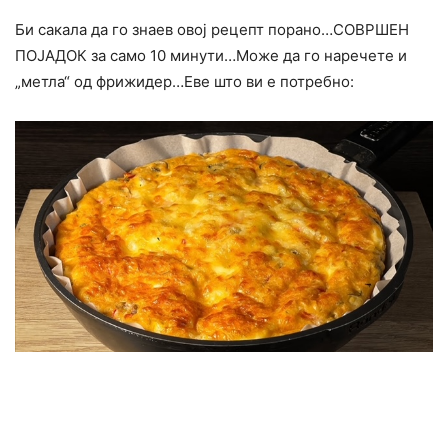
Би сакала да го знаев овој рецепт порано…СОВРШЕН
ПОЈАДОК за само 10 минути…Може да го наречете и
„метла“ од фрижидер…Еве што ви е потребно: