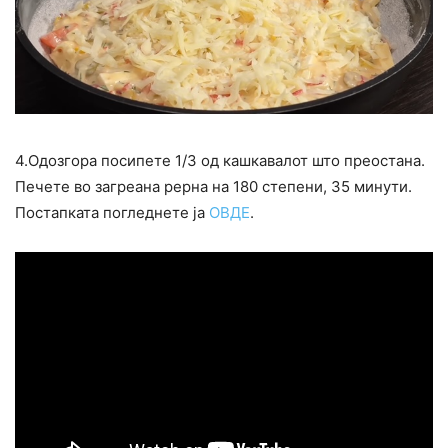
4.Одозгора посипете 1/3 од кашкавалот што преостана.
Печете во загреана рерна на 180 степени, 35 минути.
Постапката погледнете ја
ОВДЕ
.