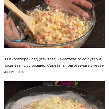
3.Огноотпорен сад (или тава) намастете го со путер и
посипете го со брашно. Сипете ја подготвената смеса и
израмнете.