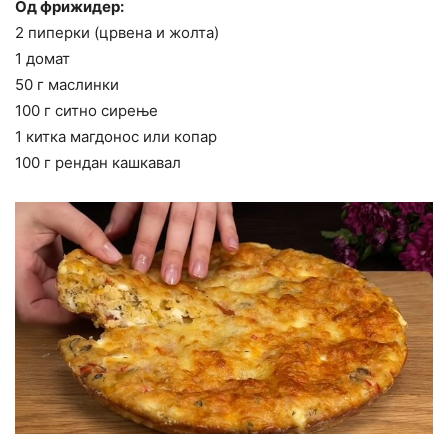
Од фрижидер:
2 пиперки (црвена и жолта)
1 домат
50 г маслинки
100 г ситно сирење
1 китка магдонос или копар
100 г рендан кашкавал