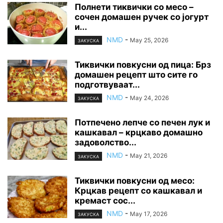
Полнети тиквички со месо –
сочен домашен ручек со јогурт
и...
NMD
-
May 25, 2026
ЗАКУСКА
Тиквички повкусни од пица: Брз
домашен рецепт што сите го
подготвуваат...
NMD
-
May 24, 2026
ЗАКУСКА
Потпечено лепче со печен лук и
кашкавал – крцкаво домашно
задоволство...
NMD
-
May 21, 2026
ЗАКУСКА
Тиквички повкусни од месо:
Крцкав рецепт со кашкавал и
кремаст сос...
NMD
-
May 17, 2026
ЗАКУСКА