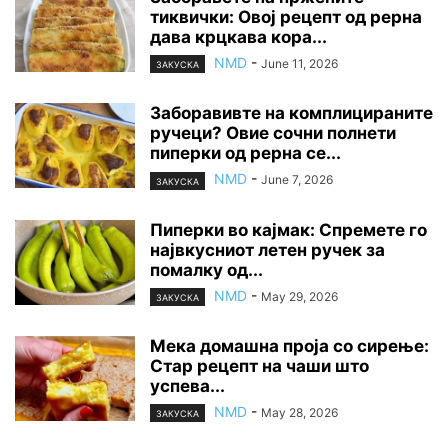
тиквички: Овој рецепт од рерна
дава крцкава кора...
NMD
-
June 11, 2026
ЗАКУСКА
Заборавивте на комплицираните
ручеци? Овие сочни полнети
пиперки од рерна се...
NMD
-
June 7, 2026
ЗАКУСКА
Пиперки во кајмак: Спремете го
највкусниот летен ручек за
помалку од...
NMD
-
May 29, 2026
ЗАКУСКА
Мека домашна проја со сирење:
Стар рецепт на чаши што
успева...
NMD
-
May 28, 2026
ЗАКУСКА