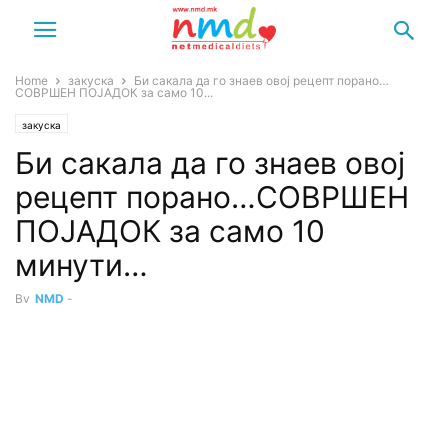
Home
закуска
Би сакала да го знаев овој рецепт порано…
СОВРШЕН ПОЈАДОК за само 10...
закуска
Би сакала да го знаев овој
рецепт порано…СОВРШЕН
ПОЈАДОК за само 10
минути…
By
NMD
-