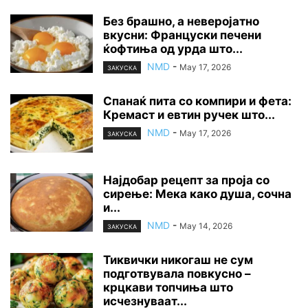
Без брашно, а неверојатно
вкусни: Француски печени
ќофтиња од урда што...
NMD
-
May 17, 2026
ЗАКУСКА
Спанаќ пита со компири и фета:
Кремаст и евтин ручек што...
NMD
-
May 17, 2026
ЗАКУСКА
Најдобар рецепт за проја со
сирење: Мека како душа, сочна
и...
NMD
-
May 14, 2026
ЗАКУСКА
Тиквички никогаш не сум
подготвувала повкусно –
крцкави топчиња што
исчезнуваат...