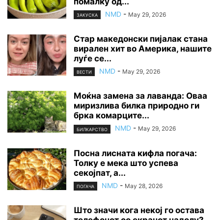
помалку од...
NMD
-
May 29, 2026
ЗАКУСКА
Стар македонски пијалак стана
вирален хит во Америка, нашите
луѓе се...
NMD
-
May 29, 2026
ВЕСТИ
Моќна замена за лаванда: Оваа
миризлива билка природно ги
брка комарците...
NMD
-
May 29, 2026
БИЛКАРСТВО
Посна лисната кифла погача:
Толку е мека што успева
секојпат, а...
NMD
-
May 28, 2026
ПОГАЧА
Што значи кога некој го остава
телефонот со екранот надолу?