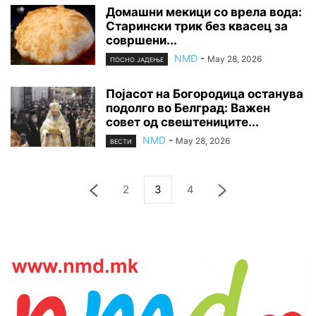
Домашни мекици со врела вода:
Старински трик без квасец за
совршени...
NMD
-
May 28, 2026
ПОСНО ЈАДЕЊЕ
Појасот на Богородица останува
подолго во Белград: Важен
совет од свештениците...
NMD
-
May 28, 2026
ВЕСТИ
2
3
4