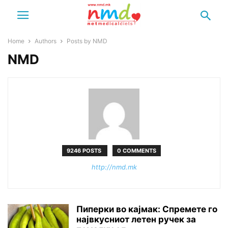
Home
Authors
Posts by NMD
NMD
9246 POSTS
0 COMMENTS
http://nmd.mk
Пиперки во кајмак: Спремете го
највкусниот летен ручек за