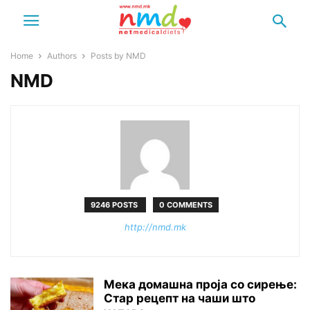
Home
Authors
Posts by NMD
NMD
9246 POSTS
0 COMMENTS
http://nmd.mk
Мека домашна проја со сирење:
Стар рецепт на чаши што