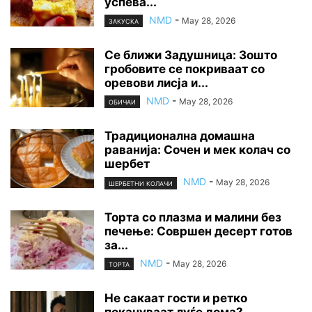
успева...
NMD
-
May 28, 2026
ЗАКУСКА
Се ближи Задушница: Зошто
гробовите се покриваат со
оревови лисја и...
NMD
-
May 28, 2026
ОБИЧАИ
Традиционална домашна
раванија: Сочен и мек колач со
шербет
NMD
-
May 28, 2026
ШЕРБЕТНИ КОЛАЧИ
Торта со плазма и малини без
печење: Совршен десерт готов
за...
NMD
-
May 28, 2026
ТОРТА
Не сакаат гости и ретко
покануваат луѓе дома?