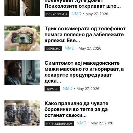
Психолозите откриваат што...
NMD
-
May 27, 2026
ПСИХОЛОГИЈА
Трик со камерата од телефонот
помага полесно да забележите
крлежи: Еве...
NMD
-
May 27, 2026
КОРИСНО
Симптомот кој македонските
мажи масовно го игнорираат, а
лекарите предупредуваат
дека...
NMD
-
May 27, 2026
ЗДРАВЈЕ
Како правилно да чувате
боровинки во тегла за да
останат свежи...
NMD
-
May 27, 2026
НУТРИЦИОНИЗАМ