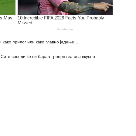
 како прилог или како главно јадење…
 соседи ќе ви бараат рецепт за ова вкусно