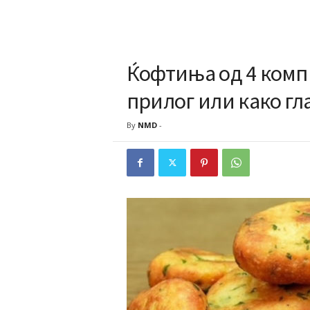
Ќофтиња од 4 комп
прилог или како г
By
NMD
-