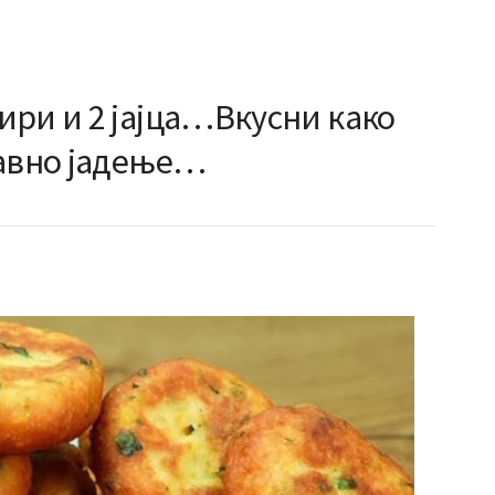
ири и 2 јајца…Вкусни како
лавно јадење…