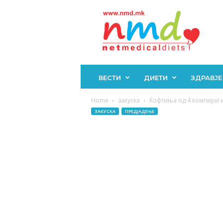
Н
М
Д
ВЕСТИ
ДИЕТИ
ЗДРАВЈЕ
Home
закуска
Ќофтиња од 4 компири и 
ЗАКУСКА
ПРЕДЈАДЕЊЕ