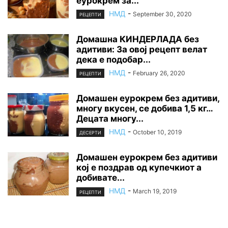
еурокрем за...
НМД
-
September 30, 2020
РЕЦЕПТИ
Домашна КИНДЕРЛАДА без
адитиви: За овој рецепт велат
дека е подобар...
НМД
-
February 26, 2020
РЕЦЕПТИ
Домашен еурокрем без адитиви,
многу вкусен, се добива 1,5 кг…
Децата многу...
НМД
-
October 10, 2019
ДЕСЕРТИ
Домашен еурокрем без адитиви
кој е поздрав од купечкиот а
добивате...
НМД
-
March 19, 2019
РЕЦЕПТИ