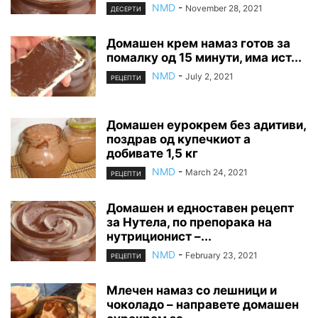
NMD
-
November 28, 2021
ДЕСЕРТИ
Домашен крем намаз готов за
помалку од 15 минути, има ист...
NMD
-
July 2, 2021
РЕЦЕПТИ
Домашен еурокрем без адитиви,
поздрав од купечкиот а
добивате 1,5 кг
NMD
-
March 24, 2021
РЕЦЕПТИ
Домашен и едноставен рецепт
за Нутела, по препорака на
нутриционист –...
NMD
-
February 23, 2021
РЕЦЕПТИ
Млечен намаз со лешници и
чоколадо – направете домашен