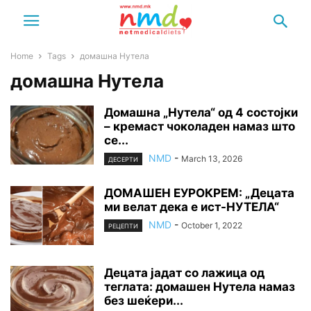
Home
Tags
домашна Нутела
домашна Нутела
Домашна „Нутела“ од 4 состојки
– кремаст чоколаден намаз што
се...
NMD
-
March 13, 2026
ДЕСЕРТИ
ДОМАШЕН ЕУРОКРЕМ: „Децата
ми велат дека е ист-НУТЕЛА“
NMD
-
October 1, 2022
РЕЦЕПТИ
Децата јадат со лажица од
теглата: домашен Нутела намаз
без шеќери...