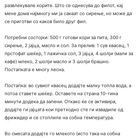
развлекувале корите. Што се однесува до филот, кај
мене дома најмногу ми ја сакаат со сирење, но може да
се приготви со каков било друг фил.
Потребни состојки: 500 г готови кори за пита, 300 г
сирење, 2 јајца, масло и сол. За прелив: 1 сув квасец, 1
прстофат шеќер, 1 лажичка сол, 3 јајца, 4 шолји (мали за
кафе) млеко, 2 шолји масло и 3 шолји брашно.
Постапката е многу лесна.
Постапка: во сувиот квасец додајте малку топла вода, а
потоа ставете шеќер. Оставете на страна 10-тина
минути додека да запени. Откако ќе се активира,
додајте ги јајцата кои претходно сте ги извадиле од
фрижидер и се стоплиле на собна температура.
Во смесата додајте го млекото (исто така на собна