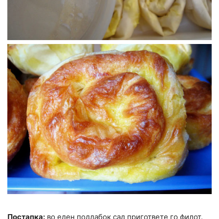
Постапка:
во еден подлабок сад пригответе го филот.