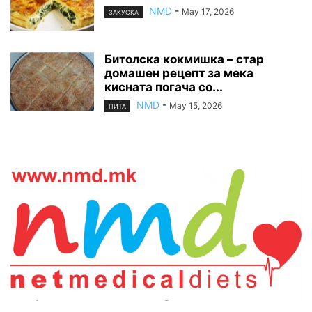
NMD
-
May 17, 2026
ЗАКУСКА
Битолска кокмишка – стар
домашен рецепт за мека
кисната погача со...
NMD
-
May 15, 2026
ПИТА