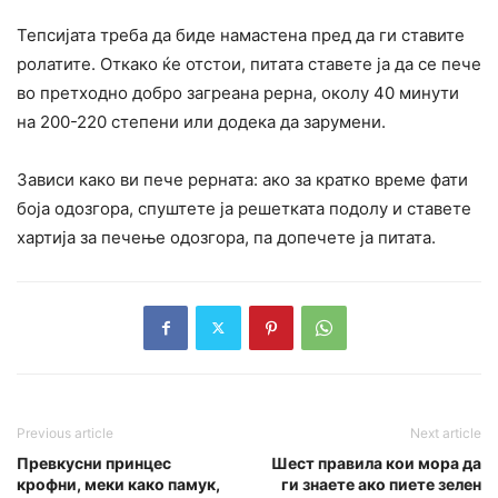
Тепсијата треба да биде намастена пред да ги ставите
ролатите. Откако ќе отстои, питата ставете ја да се пече
во претходно добро загреана рерна, околу 40 минути
на 200-220 степени или додека да зарумени.
Зависи како ви пече рерната: ако за кратко време фати
боја одозгора, спуштете ја решетката подолу и ставете
хартија за печење одозгора, па допечете ја питата.
Previous article
Next article
Превкусни принцес
Шест правила кои мора да
крофни, меки како памук,
ги знаете ако пиете зелен