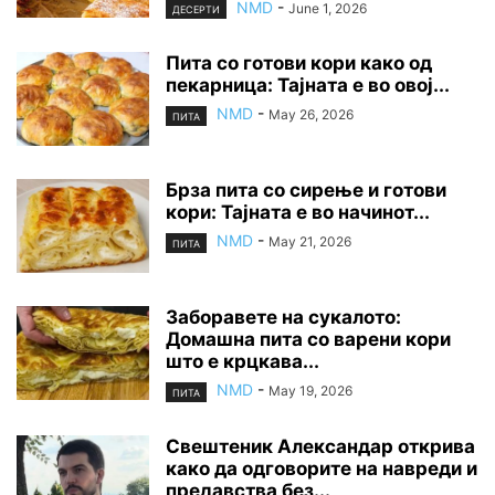
NMD
-
June 1, 2026
ДЕСЕРТИ
Пита со готови кори како од
пекарница: Тајната е во овој...
NMD
-
May 26, 2026
ПИТА
Брза пита со сирење и готови
кори: Тајната е во начинот...
NMD
-
May 21, 2026
ПИТА
Заборавете на сyкалото:
Домашна пита со варени кори
што е крцкава...
NMD
-
May 19, 2026
ПИТА
Свештеник Александар открива
како да одговорите на навреди и
предавства без...