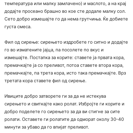
температура или малку замлачено) и маслото, а на крај
додајте просеано брашно во кое сте додале малку сол.
Сето добро измешајте го да нема грутчиња. Ќе добиете
густа смеса.
Фил од сирење: сирењето издробете го ситно и додајте
го во изматените јајца, па посолете по вкус и
измешајте. Постапка за корите: ставете ја првата кора,
премачкајте ја со преливот, потоа ставете втора кора,
премачкајте, па трета кора, исто така премачкајте. Врз
третата кора ставете фил од сирење.
Ивиците добро затворете ги за да не истекува
сирењето и свиткајте како ролат. Избројте ги корите и
добро поделете го сирењето за да ви стигне за сите
ролати. Оставете ги ролатите да одморат околу 30-40
минути за убаво да го впијат преливот.