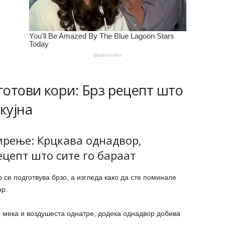
 готови кори: Брз рецепт што
кујна
сирење: Крцкава однадвор,
ецепт што сите го бараат
 се подготвува брзо, а изгледа како да сте поминале
ор.
 мека и воздушеста однатре, додека однадвор добива