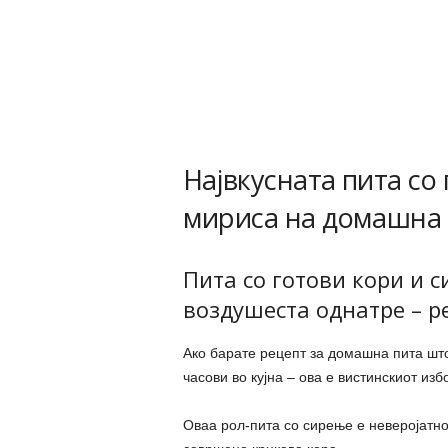
Највкусната пита со
мириса на домашна 
Пита со готови кори и 
воздушеста однатре – р
Ако барате рецепт за домашна пита што
часови во кујна – ова е вистинскиот изб
Оваа рол-пита со сирење е неверојатно