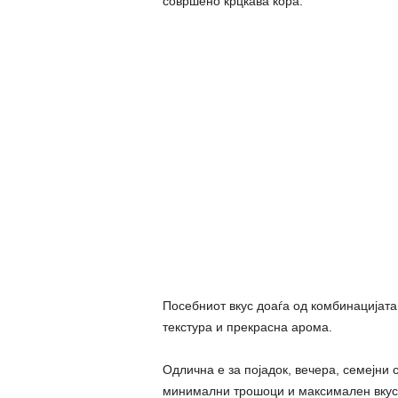
совршено крцкава кора.
Посебниот вкус доаѓа од комбинацијата 
текстура и прекрасна арома.
Одлична е за појадок, вечера, семејни 
минимални трошоци и максимален вкус,