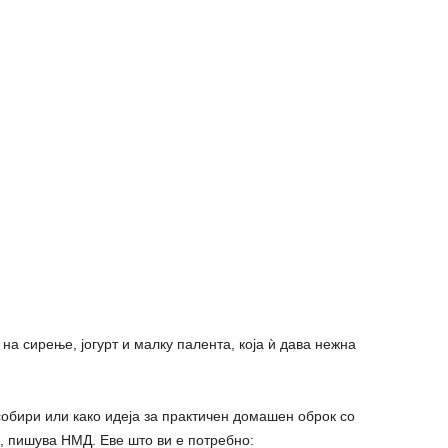
на сирење, јогурт и малку палента, која ѝ дава нежна
собири или како идеја за практичен домашен оброк со
 пишува НМД. Еве што ви е потребно: