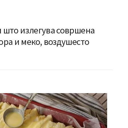
и што излегува совршена
кора и меко, воздушесто