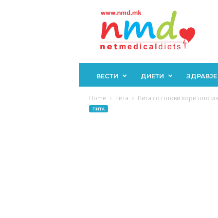
Н
М
Д
ВЕСТИ
ДИЕТИ
ЗДРАВЈЕ
Home
пита
Пита со готови кори што из
ПИТА