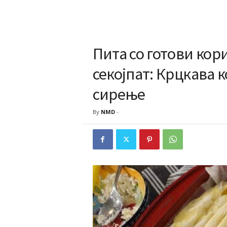
Пита со готови кор
секојпат: Крцкава 
сирење
By
NMD
-