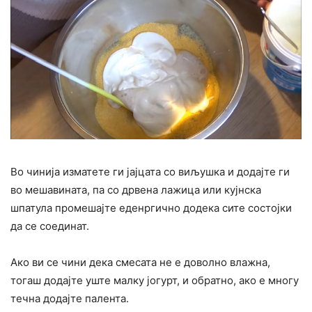
Во чинија изматете ги јајцата со виљушка и додајте ги
во мешавината, па со дрвена лажица или кујнска
шпатула промешајте еденргично додека сите состојки
да се соединат.
Ако ви се чини дека смесата не е доволно влажна,
тогаш додајте уште малку јогурт, и обратно, ако е многу
течна додајте палента.