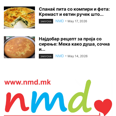
Спанаќ пита со компири и фета:
Кремаст и евтин ручек што...
NMD
-
May 17, 2026
ЗАКУСКА
Најдобар рецепт за проја со
сирење: Мека како душа, сочна
и...
NMD
-
May 14, 2026
ЗАКУСКА