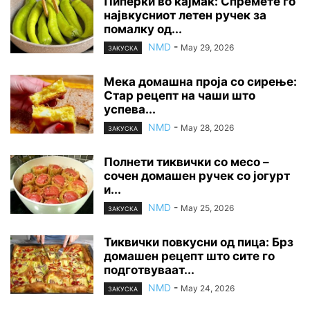
Пиперки во кајмак: Спремете го
највкусниот летен ручек за
помалку од...
NMD
-
May 29, 2026
ЗАКУСКА
Мека домашна проја со сирење:
Стар рецепт на чаши што
успева...
NMD
-
May 28, 2026
ЗАКУСКА
Полнети тиквички со месо –
сочен домашен ручек со јогурт
и...
NMD
-
May 25, 2026
ЗАКУСКА
Тиквички повкусни од пица: Брз
домашен рецепт што сите го
подготвуваат...
NMD
-
May 24, 2026
ЗАКУСКА