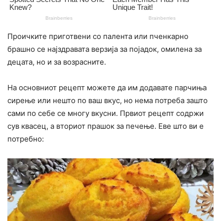
Проичките приготвени со палента или пченкарно
брашно се најздравата верзија за појадок, омилена за
децата, но и за возрасните.
На основниот рецепт можете да им додавате парчиња
сирење или нешто по ваш вкус, но нема потреба зашто
сами по себе се многу вкусни. Првиот рецепт содржи
сув квасец, а вториот прашок за печење. Еве што ви е
потребно: