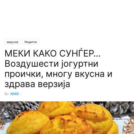
закуска
Рецепти
МЕКИ КАКО СУНЃЕР…
Воздушести јогуртни
проички, многу вкусна и
здрава верзија
By
NMD
-