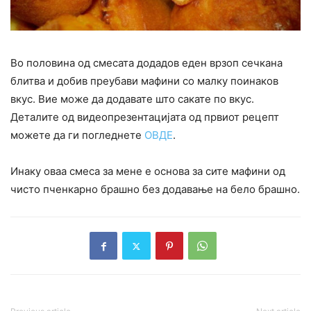
Во половина од смесата додадов еден врзоп сечкана
блитва и добив преубави мафини со малку поинаков
вкус. Вие може да додавате што сакате по вкус.
Деталите од видеопрезентацијата од првиот рецепт
можете да ги погледнете
ОВДЕ
.
Инаку оваа смеса за мене е основа за сите мафини од
чисто пченкарно брашно без додавање на бело брашно.