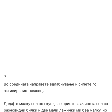
<
Во средината направете вдлабнување и сипете го
активираниот квасец.
Додајте малку сол по вкус (јас користев зачинета сол со
разновидни билки и две мали лажички ми беа малку, но