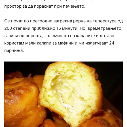
простор за да пораснат при печењето.
Се печат во претходно загреана рерна на тепература од
200 степени приближно 15 минути. Но, времетраењето
зависи од рерната, големината на калапите и др. Јас
користам мали калапи за мафини и ми излегуваат 24
парчиња.