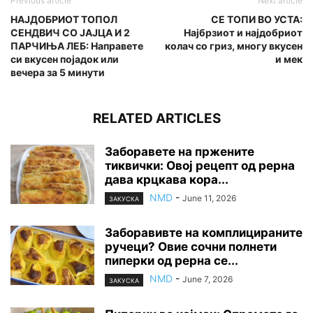
Previous article
Next article
НАЈДОБРИОТ ТОПОЛ
СЕ ТОПИ ВО УСТА:
СЕНДВИЧ СО ЈАЈЦА И 2
Најбрзиот и најдобриот
ПАРЧИЊА ЛЕБ: Направете
колач со гриз, многу вкусен
си вкусен појадок или
и мек
вечера за 5 минути
RELATED ARTICLES
Заборавете на пржените
тиквички: Овој рецепт од рерна
дава крцкава кора...
NMD
-
June 11, 2026
ЗАКУСКА
Заборавивте на комплицираните
ручеци? Овие сочни полнети
пиперки од рерна се...
NMD
-
June 7, 2026
ЗАКУСКА