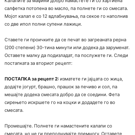
Калапите за мафини добро намастете ги со хартиена
салфетка потопена во масло, па полнете ги со смесата.
Мојот калап е со 12 вдлабнувања, па секое го наполнив
со две ипол полни супени лажици.
Ставете ги проичките да се печат во загреаната рерна
(200 степени) 30-тина минути или додека да заруменат.
Оставете малку да подизладат, па послужете ги. Следи
постапката за вториот рецепт:
ПОСТАПКА за рецепт 2:
изматете ги јајцата со жица,
додајте јогурт, брашно, прашок за печиво и сол, па
мешајте додека смесата добро да се соедини. Фета
сирењето искршете го на коцки и додадете го во
смесата.
Промешајте. Полнете ги намастените калапи со
смесата, но не ги преполнувајте премногу. Оставете