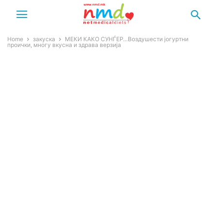
Home
закуска
МЕКИ КАКО СУНЃЕР…Воздушести јогуртни
проички, многу вкусна и здрава верзија