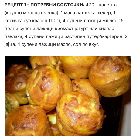
РЕЦЕПТ 1 – ПОТРЕБНИ СОСТОЈКИ:
470 г палента
(крупно мелена пченка), 1 мала лажичка шеќер, 1
кесичка сув квасец (10 г), 4 супени лажици млеко, 15
полни супени лажици кремаст јогурт или кисела
павлака, 4 супени лажици растопен путер/маргарин, 2
јајца, 4 супени лажици масло, сол по вкус