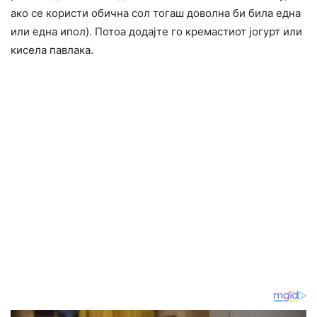
ако се користи обична сол тогаш доволна би била една
или една ипол). Потоа додајте го кремастиот јогурт или
кисела павлака.