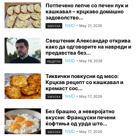
Потпечено лепче со печен лук и
кашкавал – крцкаво домашно
задоволство...
NMD
-
May 21, 2026
ЗАКУСКА
Свештеник Александар открива
како да одговорите на навреди и
предавства без...
NMD
-
May 19, 2026
РЕЦЕПТИ
Тиквички повкусни од месо:
Крцкав рецепт со кашкавал и
кремаст сос...
NMD
-
May 17, 2026
ЗАКУСКА
Без брашно, а неверојатно
вкусни: Француски печени
ќофтиња од урда што...
NMD
-
May 17, 2026
ЗАКУСКА