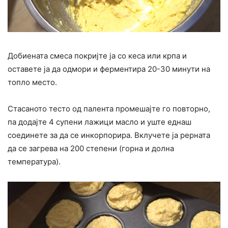
Добиената смеса покријте ја со кеса или крпа и
оставете ја да одмори и ферментира 20-30 минути на
топло место.
Стасаното тесто од палента промешајте го повторно,
па додајте 4 супени лажици масло и уште еднаш
соединете за да се инкорпорира. Вклучете ја рерната
да се загрева на 200 степени (горна и долна
температура).