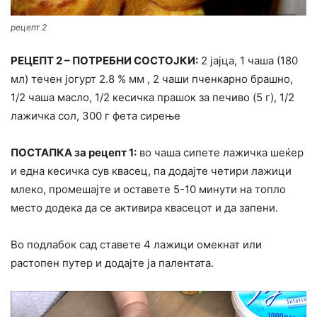
рецепт 2
РЕЦЕПТ 2 – ПОТРЕБНИ СОСТОЈКИ:
2 јајца, 1 чаша (180
мл) течен јогурт 2.8 % мм , 2 чаши пченкарно брашно,
1/2 чаша масло, 1/2 кесичка прашок за печиво (5 г), 1/2
лажичка сол, 300 г фета сирење
ПОСТАПКА за рецепт 1:
во чаша сипете лажичка шеќер
и една кесичка сув квасец, па додајте четири лажици
млеко, промешајте и оставете 5-10 минути на топло
место додека да се активира квасецот и да запени.
Во подлабок сад ставете 4 лажици омекнат или
растопен путер и додајте ја палентата.