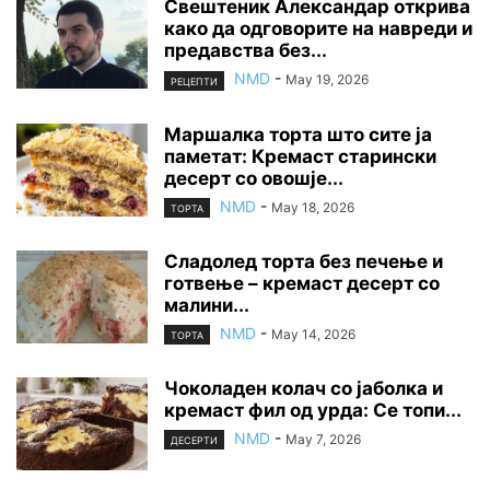
Свештеник Александар открива
како да одговорите на навреди и
предавства без...
NMD
-
May 19, 2026
РЕЦЕПТИ
Маршалка торта што сите ја
паметат: Кремаст старински
десерт со овошје...
NMD
-
May 18, 2026
ТОРТА
Сладолед торта без печење и
готвење – кремаст десерт со
малини...
NMD
-
May 14, 2026
ТОРТА
Чоколаден колач со јаболка и
кремаст фил од урда: Се топи...
NMD
-
May 7, 2026
ДЕСЕРТИ