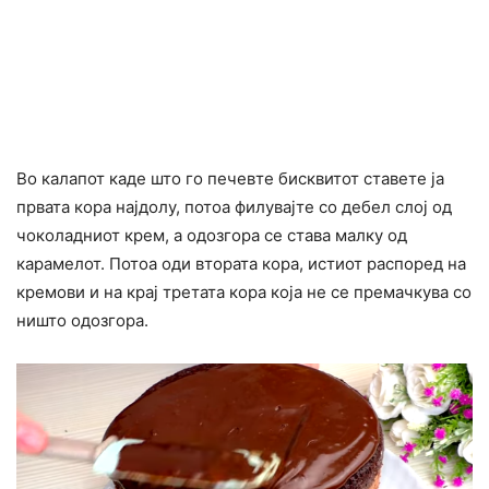
Во калапот каде што го печевте бисквитот ставете ја
првата кора најдолу, потоа филувајте со дебел слој од
чоколадниот крем, а одозгора се става малку од
карамелот. Потоа оди втората кора, истиот распоред на
кремови и на крај третата кора која не се премачкува со
ништо одозгора.