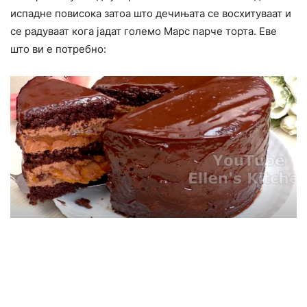
испадне повисока затоа што дечињата се восхитуваат и
се радуваат кога јадат големо Марс парче торта. Еве
што ви е потребно: