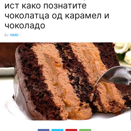
ист како познатите
чоколатца од карамел и
чоколадо
By
NMD
-