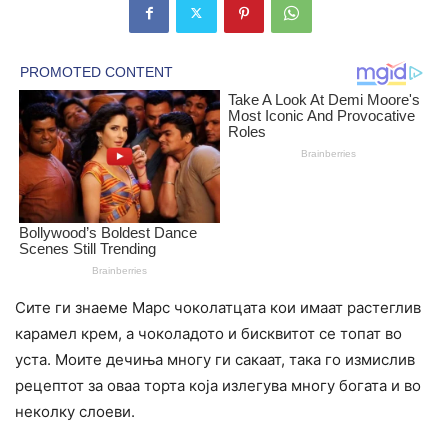
Сите ги знаеме Марс чоколатцата кои имаат растеглив
карамел крем, а чоколадото и бисквитот се топат во
уста. Моите дечиња многу ги сакаат, така го измислив
рецептот за оваа торта која излегува многу богата и во
неколку слоеви.