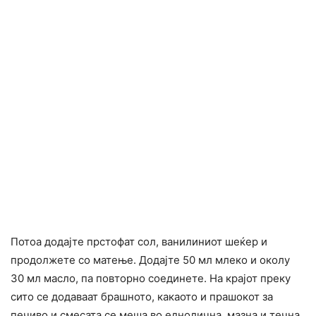
Потоа додајте прстофат сол, ванилиниот шеќер и
продолжете со матење. Додајте 50 мл млеко и околу
30 мл масло, па повторно соединете. На крајот преку
сито се додаваат брашното, какаото и прашокот за
печиво и смесата се меша во еднолична, мазна и течна