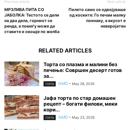
Previous article
Next article
МРЗЛИВА ПИТА СО
Пилето само се одвојуваше
ЈАБОЛКА: Тестото се дели
од коските: Го печам малку
на два дела, горниот се
поинаку, а вкусот е
ренда, а помеѓу може да
неверојатен
ставите и овошје по желба
RELATED ARTICLES
Торта со плазма и малини без
печење: Совршен десерт готов
за...
NMD
-
May 28, 2026
ТОРТА
Јафа торта по стар домашен
рецепт – богати филови, меки
кори...
NMD
-
May 23, 2026
ТОРТА