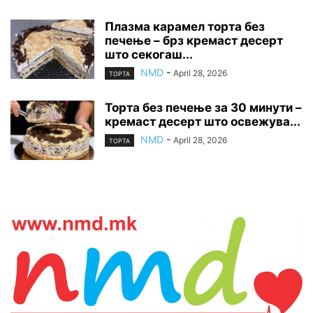
Плазма карамел торта без
печење – брз кремаст десерт
што секогаш...
NMD
-
April 28, 2026
ТОРТА
Торта без печење за 30 минути –
кремаст десерт што освежува...
NMD
-
April 28, 2026
ТОРТА