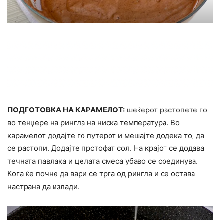
ПОДГОТОВКА НА КАРАМЕЛОТ:
шеќерот растопете го
во тенџере на рингла на ниска температура. Во
карамелот додајте го путерот и мешајте додека тој да
се растопи. Додајте прстофат сол. На крајот се додава
течната павлака и целата смеса убаво се соединува.
Кога ќе почне да вари се трга од рингла и се остава
настрана да излади.