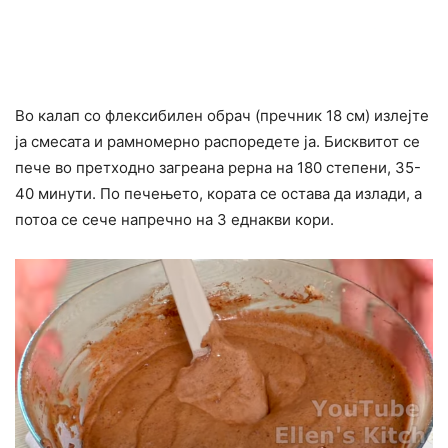
Во калап со флексибилен обрач (пречник 18 см) излејте
ја смесата и рамномерно распоредете ја. Бисквитот се
пече во претходно загреана рерна на 180 степени, 35-
40 минути. По печењето, кората се остава да излади, а
потоа се сече напречно на 3 еднакви кори.