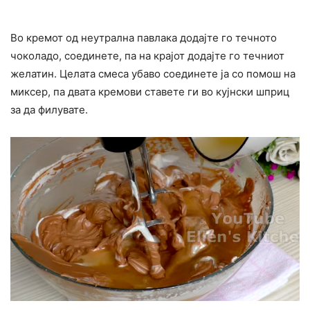
Во кремот од неутрална павлака додајте го течното
чоколадо, соединете, па на крајот додајте го течниот
желатин. Целата смеса убаво соединете ја со помош на
миксер, па двата кремови ставете ги во кујнски шприц
за да филувате.