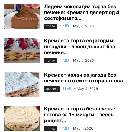
Ледена чоколадна торта без
печење: Кремаст десерт од 4
состојки што...
NMD
-
May 6, 2026
ТОРТА
Кремаста торта со јагоди и
штрудли – лесен десерт без
печење...
NMD
-
May 5, 2026
ТОРТА
Кремаст колач со јагоди без
печење што сите го прават ова...
NMD
-
May 4, 2026
ДЕСЕРТИ
Кремаста торта без печење
готова за 15 минути – лесен
рецепт...
NMD
-
May 1, 2026
ТОРТА