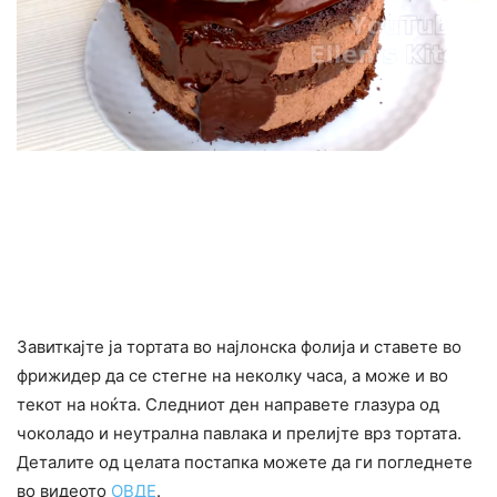
Завиткајте ја тортата во најлонска фолија и ставете во
фрижидер да се стегне на неколку часа, а може и во
текот на ноќта. Следниот ден направете глазура од
чоколадо и неутрална павлака и прелијте врз тортата.
Деталите од целата постапка можете да ги погледнете
во видеото
ОВДЕ
.